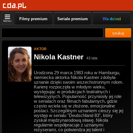
Filmy premium
Seriale premium
Dla dzieci
MENU
szukaj
AKTOR
Nikola Kastner
43 lata
Urodzona 29 marca 1983 roku w Hamburgu,
niemiecka aktorka Nikola Kastner zdobyła
uznanie dzięki swoim wszechstronnym rolom.
Karierę rozpoczęła w młodym wieku,
występując w produkcjach teatralnych i
telewizyjnych. Popularność przyniosły jej role
w serialach oraz filmach fabularnych, gdzie
często wciela się w złożone, emocjonalne
postaci. Szczególnym uznaniem cieszy się jej
występ w serialu "Deutschland 83", który
zyskał międzynarodową sławę. Nikola
regularnie współpracuje z uznanymi
reżyserami, co potwierdza jej talent i