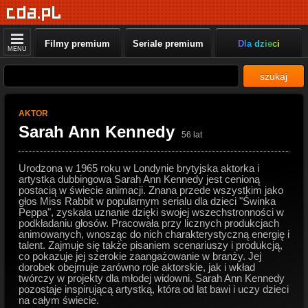
Filmy premium
Seriale premium
Dla dzieci
MENU
szukaj
AKTOR
Sarah Ann Kennedy
56 lat
Urodzona w 1965 roku w Londynie brytyjska aktorka i
artystka dubbingowa Sarah Ann Kennedy jest cenioną
postacią w świecie animacji. Znana przede wszystkim jako
głos Miss Rabbit w popularnym serialu dla dzieci "Świnka
Peppa", zyskała uznanie dzięki swojej wszechstronności w
podkładaniu głosów. Pracowała przy licznych produkcjach
animowanych, wnosząc do nich charakterystyczną energię i
talent. Zajmuje się także pisaniem scenariuszy i produkcją,
co pokazuje jej szerokie zaangażowanie w branży. Jej
dorobek obejmuje zarówno role aktorskie, jak i wkład
twórczy w projekty dla młodej widowni. Sarah Ann Kennedy
pozostaje inspirującą artystką, która od lat bawi i uczy dzieci
na całym świecie.