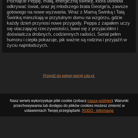
Poznajcie Peppę, małą, energiczną świnkę, która uwielbia
odkrywać świat, oraz jej młodszego brata George’a, zawsze
gotowego na nowe wyzwania. Wraz z Mamą Świnką i Tatą
Świnką mieszkają w przytulnym domu na wzgórzu, gdzie
każdy dzień przynosi nowe przygody. Peppa z zapałem uczy
się otaczającej rzeczywistości, bawi się z przyjaciółmi i
doświadcza drobnych, codziennych radości. Serial pełen
humoru i ciepła pokazuje, jak ważne są rodzina i przyjaźń w
życiu najmłodszych.
Przejdź do pełnej wersji cda.pl
Nasz serwis wykorzystuje pliki cookie (zobacz
naszą politykę
). Warunki
przechowywania lub dostępu do plików cookies możesz zmienić w
ustawieniach Twojej przeglądarki.
RODO - Informacje