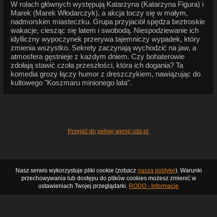
W rolach głównych występują Katarzyna (Katarzyna Figura) i
Marek (Marek Włodarczyk), a akcja toczy się w małym,
nadmorskim miasteczku. Grupa przyjaciół spędza beztroskie
wakacje, ciesząc się latem i swobodą. Niespodziewanie ich
idylliczny wypoczynek przerywa tajemniczy wypadek, który
zmienia wszystko. Sekrety zaczynają wychodzić na jaw, a
atmosfera gęstnieje z każdym dniem. Czy bohaterowie
zdołają stawić czoła przeszłości, która ich dogania? Ta
komedia grozy łączy humor z dreszczykiem, nawiązując do
kultowego "Koszmaru minionego lata".
Przejdź do pełnej wersji cda.pl
Nasz serwis wykorzystuje pliki cookie (zobacz
naszą politykę
). Warunki
przechowywania lub dostępu do plików cookies możesz zmienić w
ustawieniach Twojej przeglądarki.
RODO - Informacje