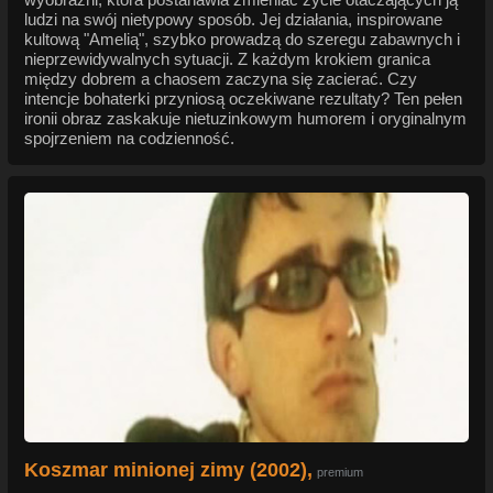
ludzi na swój nietypowy sposób. Jej działania, inspirowane
kultową "Amelią", szybko prowadzą do szeregu zabawnych i
nieprzewidywalnych sytuacji. Z każdym krokiem granica
między dobrem a chaosem zaczyna się zacierać. Czy
intencje bohaterki przyniosą oczekiwane rezultaty? Ten pełen
ironii obraz zaskakuje nietuzinkowym humorem i oryginalnym
spojrzeniem na codzienność.
Koszmar minionej zimy (2002),
premium