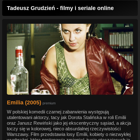
Tadeusz Grudzień - filmy i seriale online
Emilia (2005)
premium
W polskiej komedii czarnej zabarwienia występują
utalentowani aktorzy, tacy jak Dorota Stalińska w roli Emilii
oraz Janusz Rewiński jako jej ekscentryczny sąsiad, a akcja
toczy się w kolorowej, nieco absurdalnej rzeczywistości
Warszawy. Film przedstawia losy Emilii, kobiety o niezwykłej
wyobraźni, która postanawia zmieniać życie otaczających ją