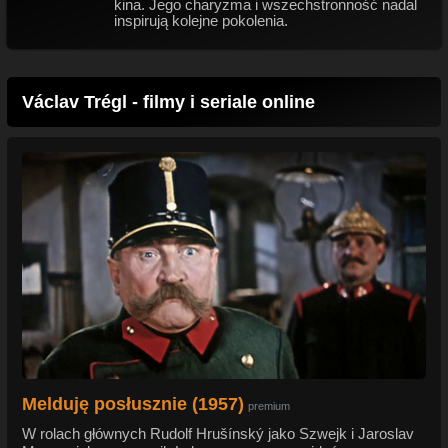
kina. Jego charyzma i wszechstronność nadal
inspirują kolejne pokolenia.
Václav Trégl - filmy i seriale online
Melduję posłusznie (1957)
premium
W rolach głównych Rudolf Hrušínský jako Szwejk i Jaroslav