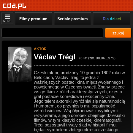
Filmy premium
Seriale premium
Dla dzieci
MENU
szukaj
AKTOR
Václav Trégl
76 lat (zm. 08.06.1979)
Czeski aktor, urodzony 10 grudnia 1902 roku w
Bělčicach, Václav Trégl to jedna z
ważniejszych postaci kina międzywojennego i
powojennego w Czechosłowacji. Znany przede
wszystkim z ról charakterystycznych, często
grał postacie komediowe i ekscentryczne.
Jego talent aktorski wyróżniał się naturalnością
i humorem, co przyniosło mu popularność
wśród widzów. Współpracował z wybitnymi
reżyserami, a jego dorobek obejmuje dziesiątki
filmów, w tym klasyki czeskiej kinematografii.
Trégl pozostawił trwały ślad w historii filmu,
będąc symbolem złotego okresu czeskiego