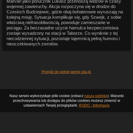
Marvan jako porucznik Lukasz przenoszą widzów w czasy
wojennej zawieruchy. Akcja rozpoczyna się w drodze do
Czeskich Budziejowic, gdzie obaj bohaterowie wyruszają na
kolejną misję. Sytuacja komplikuje się, gdy Szwejk, z sobie
właściwą niefrasobliwością, powoduje zamieszanie w
pociągu. Za bezzasadne użycie hamulca bezpieczeństwa
zostaje wysadzony na stacji w Taborze. Co wyniknie z tej
niecodziennej sytuacji, pozostaje tajemnicą pełną humoru i
nieoczekiwanych zwrotów.
Przejdź do pełnej wersji cda.pl
Nasz serwis wykorzystuje pliki cookie (zobacz
naszą politykę
). Warunki
przechowywania lub dostępu do plików cookies możesz zmienić w
ustawieniach Twojej przeglądarki.
RODO - Informacje