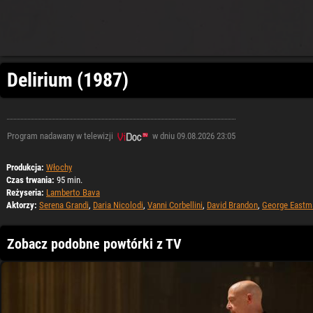
Delirium (1987)
Program nadawany w telewizji
w dniu 09.08.2026 23:05
Produkcja:
Włochy
Czas trwania:
95 min.
Reżyseria:
Lamberto Bava
Aktorzy:
Serena Grandi
,
Daria Nicolodi
,
Vanni Corbellini
,
David Brandon
,
George Eastm
Zobacz podobne powtórki z TV