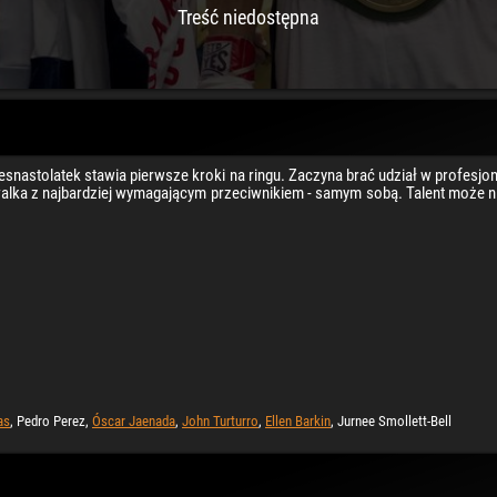
Treść niedostępna
snastolatek stawia pierwsze kroki na ringu. Zaczyna brać udział w profesj
lka z najbardziej wymagającym przeciwnikiem - samym sobą. Talent może ni
as
, Pedro Perez,
Óscar Jaenada
,
John Turturro
,
Ellen Barkin
, Jurnee Smollett-Bell