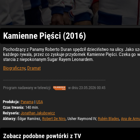
Kamienne Pięści (2016)
Pochodzący z Panamy Roberto Duran spędził dzieciństwo na ulicy. Jako sze
każdego rywala, przez co zyskuje przydomek Kamienne Pięści. Czeka go wa
starcia z niepokonanym Sugar Rayem Leonardem.
Biograficzny
,
Dramat
Program nadawany w telewizji
w dniu 23.05.2026 00:45
Produkcja:
Panama
|
USA
Czas trwania:
140 min.
Reżyseria:
Jonathan Jakubowicz
Aktorzy:
Édgar Ramírez,
Robert De Niro
, Usher Raymond IV,
Rubén Blades
,
Ana de Arm
Zobacz podobne powtórki z TV