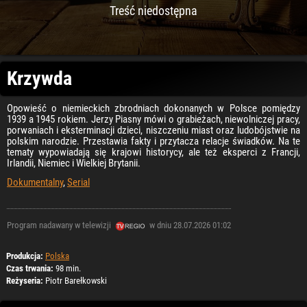
Treść niedostępna
Krzywda
Opowieść o niemieckich zbrodniach dokonanych w Polsce pomiędzy
1939 a 1945 rokiem. Jerzy Piasny mówi o grabieżach, niewolniczej pracy,
porwaniach i eksterminacji dzieci, niszczeniu miast oraz ludobójstwie na
polskim narodzie. Przestawia fakty i przytacza relacje świadków. Na te
tematy wypowiadają się krajowi historycy, ale też eksperci z Francji,
Irlandii, Niemiec i Wielkiej Brytanii.
Dokumentalny
,
Serial
Program nadawany w telewizji
w dniu 28.07.2026 01:02
Produkcja:
Polska
Czas trwania:
98 min.
Reżyseria:
Piotr Barełkowski