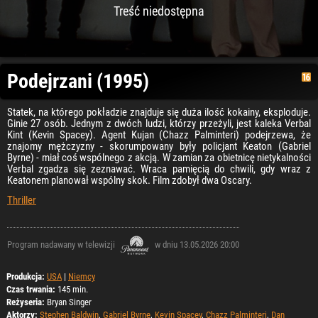
Treść niedostępna
Podejrzani (1995)
Statek, na którego pokładzie znajduje się duża ilość kokainy, eksploduje.
Ginie 27 osób. Jednym z dwóch ludzi, którzy przeżyli, jest kaleka Verbal
Kint (Kevin Spacey). Agent Kujan (Chazz Palminteri) podejrzewa, że
znajomy mężczyzny - skorumpowany były policjant Keaton (Gabriel
Byrne) - miał coś wspólnego z akcją. W zamian za obietnicę nietykalności
Verbal zgadza się zeznawać. Wraca pamięcią do chwili, gdy wraz z
Keatonem planował wspólny skok. Film zdobył dwa Oscary.
Thriller
Program nadawany w telewizji
w dniu 13.05.2026 20:00
Produkcja:
USA
|
Niemcy
Czas trwania:
145 min.
Reżyseria:
Bryan Singer
Aktorzy:
Stephen Baldwin
,
Gabriel Byrne
,
Kevin Spacey
,
Chazz Palminteri
,
Dan