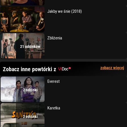
Jakby we śnie (2018)
Zbliżenia
21 odcinków
zobacz więcej
Zobacz inne powtórki z
Everest
2 odcinki
Karetka
2 odcinki