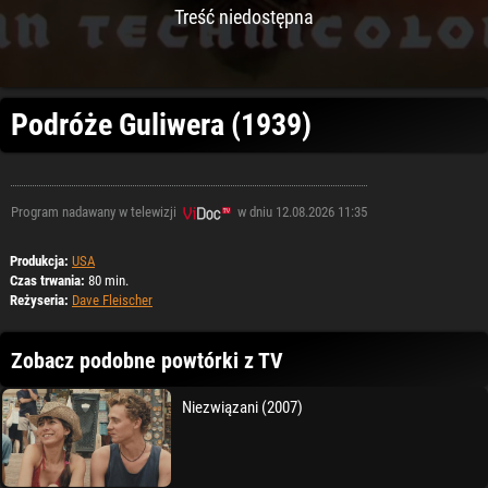
Treść niedostępna
Podróże Guliwera (1939)
Program nadawany w telewizji
w dniu 12.08.2026 11:35
Produkcja:
USA
Czas trwania:
80 min.
Reżyseria:
Dave Fleischer
Zobacz podobne powtórki z TV
Niezwiązani (2007)