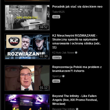
Poradnik jak stać się dzieckiem neo
Tailor9525
480p
08:52
K2 Nieuchwytni ROZWIĄZANIE -
Skuteczny sposób na optymalne
smarowanie i ochronę silnika (odc.
11)
K2 Auto Jak Nowe
01:30
1080p
Reprezentacja Polski ma problem z
bramkarzem?! #shorts
Sport.pl
480p
01:12
Beyond The Infinity - Like Fallen
Angels (live, XIX Promo Festival,
Wrocław)
Beyond The Infinity