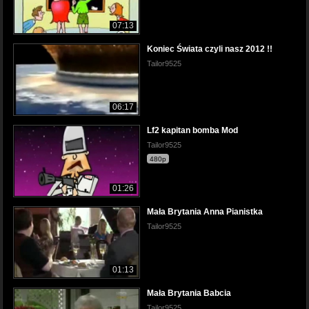
07:13
Koniec Świata czyli nasz 2012 !!
Tailor9525
06:17
Lf2 kapitan bomba Mod
Tailor9525
480p
01:26
Mała Brytania Anna Pianistka
Tailor9525
01:13
Mała Brytania Babcia
Tailor9525