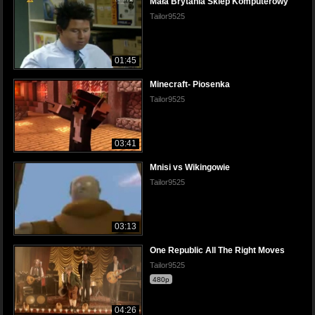
Mała Brytania Sklep Komputerowy
Tailor9525
01:45
Minecraft- Piosenka
Tailor9525
03:41
Mnisi vs Wikingowie
Tailor9525
03:13
One Republic All The Right Moves
Tailor9525
480p
04:26