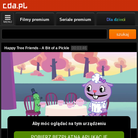
Filmy premium
Seriale premium
Dla dzieci
MENU
szukaj
Happy Tree Friends - A Bit of a Pickle
00:03:46
Aby móc oglądać na tym urządzeniu
POBIERZ BEZPŁATNĄ APLIKACJĘ