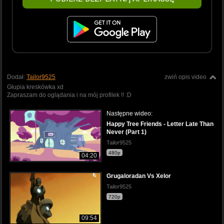
Dodał:
Tailor9525
zwiń opis video
Głupia kreskówka xd
Zapraszam do oglądania i na mój profilek !! :D
Następne wideo:
Happy Tree Friends - Letter Late Than
Never (Part 1)
Tailor9525
480p
04:20
Grugaloradan Vs Xelor
Tailor9525
720p
09:54