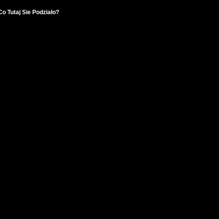
o Tutaj Sie Podziało?