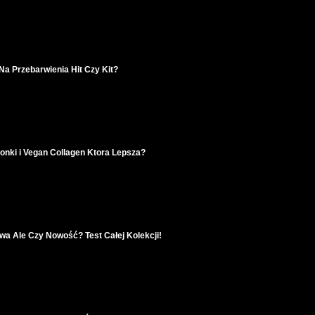
Na Przebarwienia Hit Czy Kit?
ronki i Vegan Collagen Ktora Lepsza?
wa Ale Czy Nowość? Test Całej Kolekcji!