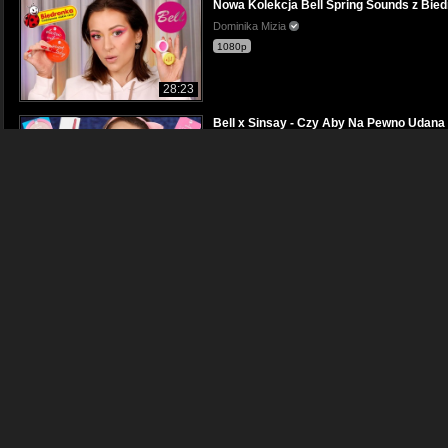
Nowa Kolekcja Bell Spring Sounds z Bied
Dominika Mizia
1080p
28:23
Bell x Sinsay - Czy Aby Na Pewno Udana
Dominika Mizia
1080p
30:27
Nowosci Bell w Biedronce Świąteczna Ko
Dominika Mizia
1080p
32:26
Nowości Bell Olive Amber Test Najnowsze
Dominika Mizia
480p
29:25