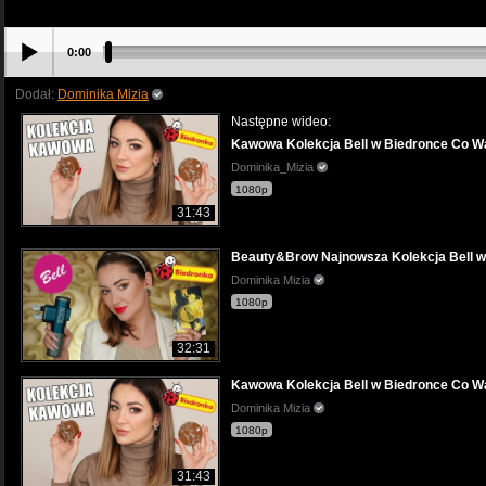
0:00
Dodał:
Dominika Mizia
Następne wideo:
Kawowa Kolekcja Bell w Biedronce Co Wa
Dominika_Mizia
1080p
31:43
Beauty&Brow Najnowsza Kolekcja Bell w
Dominika Mizia
1080p
32:31
Kawowa Kolekcja Bell w Biedronce Co Wa
Dominika Mizia
1080p
31:43