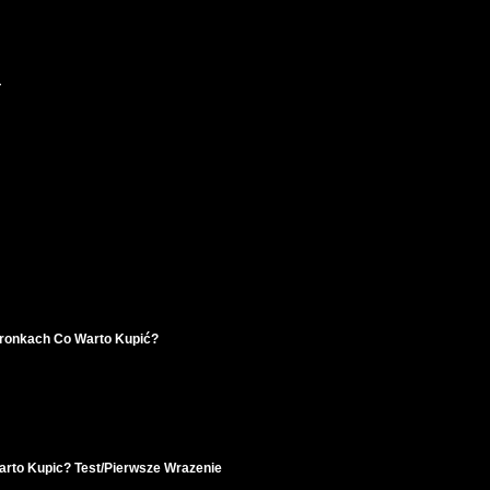
L
dronkach Co Warto Kupić?
Warto Kupic? Test/Pierwsze Wrazenie