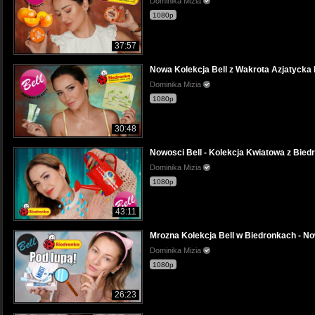
Dominika Mizia
1080p
37:57
Nowa Kolekcja Bell z Wakrota Azjatycka 
Dominika Mizia
1080p
30:48
Nowosci Bell - Kolekcja Kwiatowa z Bied
Dominika Mizia
1080p
43:11
Mrozna Kolekcja Bell w Biedronkach - No
Dominika Mizia
1080p
26:23