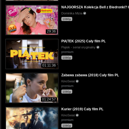
NAJGORSZA Kolekcja Bell z Biedronki? C
Dominika Mizia
1080p
29:36
PIĄTEK (2025) Cały film PL
Piątek - serial oryginalny
premium
1080p
01:11:36
Zabawa zabawa (2018) Cały film PL
KinoSwiat
premium
1080p
01:24:57
Kurier (2019) Cały film PL
KinoSwiat
premium
1080p