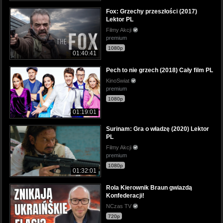
Fox: Grzechy przeszłości (2017)
Lektor PL
Filmy Akcji
premium
1080p
01:40:41
Pech to nie grzech (2018) Cały film PL
KinoSwiat
premium
1080p
01:19:01
Surinam: Gra o władzę (2020) Lektor
PL
Filmy Akcji
premium
1080p
01:32:01
Rola Kierownik Braun gwiazdą
Konfederacji!
NCzas TV
720p