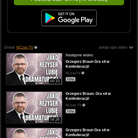
Dodał:
NCzas TV
pokaż opis video
Następne wideo:
Grzegorz Braun Gra sił w
Konfederacji!
NCzasTV
720p
00:33
Grzegorz Braun: Gra sił w
Konfederacji!
NCzas TV
720p
56:26
Grzegorz Braun Gra sił w
Konfederacji!