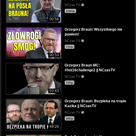
NCzas TV
1080p
00:56
Grzegorz Braun: Wszystkiego nie
powiem!
NCzas TV
720p
00:53
Grzegorz Braun MC:
#hot16challenge2 || NCzasTV
NCzas TV
720p
03:43
Grzegorz Braun: Bezpieka na tropie
Kazika || NCzasTV
NCzas TV
480p
49:26