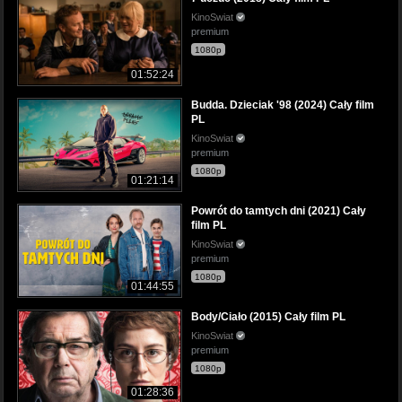
KinoSwiat
premium
1080p
01:52:24
Budda. Dzieciak '98 (2024) Cały film
PL
KinoSwiat
premium
1080p
01:21:14
Powrót do tamtych dni (2021) Cały
film PL
KinoSwiat
premium
1080p
01:44:55
Body/Ciało (2015) Cały film PL
KinoSwiat
premium
1080p
01:28:36