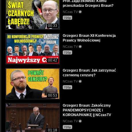
Prof. Zajączkowski: Komu
przeszkadza Grzegorz Braun?
NCzas TV
720p
00:33
Grzegorz Braun XII Konferencja
Prawicy Wolnościowej
NCzas TV
720p
00:42
Grzegorz Braun: Jak zatrzymać
czerwoną cenzurę?
NCzas TV
720p
00:53
Grzegorz Braun: Zakończmy
PANDEMIOPSYCHOZĘ i
KORONAPANIKĘ || NCzasTV
NCzas TV
720p
01:18