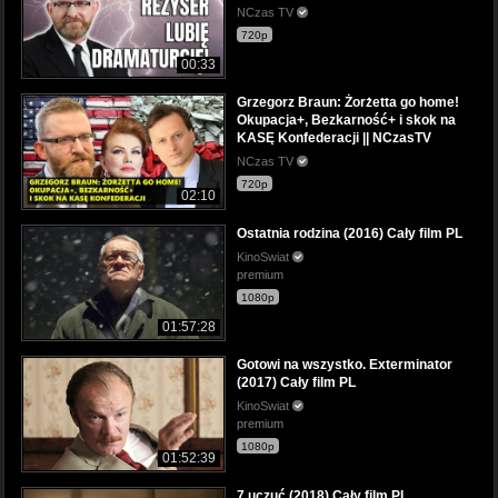
NCzas TV
720p
00:33
Grzegorz Braun: Żorżetta go home!
Okupacja+, Bezkarność+ i skok na
KASĘ Konfederacji || NCzasTV
NCzas TV
720p
02:10
Ostatnia rodzina (2016) Cały film PL
KinoSwiat
premium
1080p
01:57:28
Gotowi na wszystko. Exterminator
(2017) Cały film PL
KinoSwiat
premium
1080p
01:52:39
7 uczuć (2018) Cały film PL