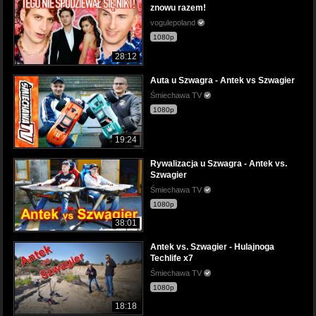
znowu razem!
vogulepoland
1080p
28:12
Auta u Szwagra - Antek vs Szwagier
Śmiechawa TV
1080p
19:24
Rywalizacja u Szwagra - Antek vs.
Szwagier
Śmiechawa TV
1080p
38:01
Antek vs. Szwagier - Hulajnoga
Techlife x7
Śmiechawa TV
1080p
18:18