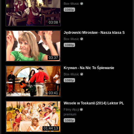
Box-Music
1080p
03:08
Jędrowski Mirosław - Nasza klasa S
Box-Music
1080p
03:37
Krywan - Na Nic To Śpiewanie
Box-Music
1080p
03:41
Wesele w Toskanii (2014) Lektor PL
Filmy Akcji
premium
1080p
01:44:13