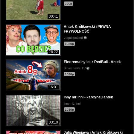
720p
00:41
Antek Królikowski i PEWNA
FRYWOLNOŚĆ
vogulepoland
1080p
26:22
Ekstremalny lot z RedBull - Antek
Śmiechawa TV
1080p
16:01
inny niż inni - kardynau antek
inny niż inni
1080p
03:10
Julia Wieniawa i Antek Królikowski