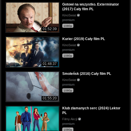
Gotowi na wszystko. Exterminator
(2017) Cały film PL
KinoSwiat
premium
1080p
01:52:39
Kurier (2019) Cały film PL
KinoSwiat
premium
1080p
01:48:37
Smoleńsk (2016) Cały film PL
KinoSwiat
premium
1080p
01:55:20
Klub złamanych serc (2024) Lektor
PL
Filmy Akcji
premium
1080p