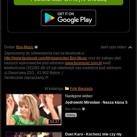
Dodał:
Box-Music
zwiń opis video
Zapraszamy do odwiedzenia nas na facebook-u :
http://www.facebook.com/Wydawnictwo.Box.Music
oraz do zakupu płyt
naszych wykonawców pod adresem
www.boxmusic.com.pl
badź
telefonicznie (32)282-48-15 lub odwiedzić nas osobiście pod adresem :
ul.Dworcowa 22/1 , 41-902 Bytom .!
Serdecznie zapraszamy !!!
W katalogu:
Folk Biesiada
Następne wideo:
Jędrowski Mirosław - Nasza klasa S
Box-Music
1080p
03:37
Duet Karo - Kochosz mie czy niy