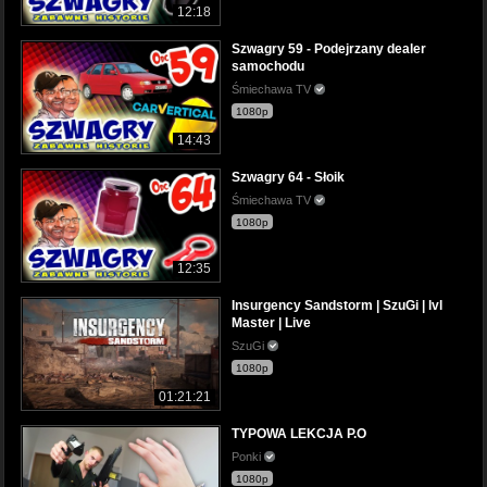
12:18
Szwagry 59 - Podejrzany dealer
samochodu
Śmiechawa TV
1080p
14:43
Szwagry 64 - Słoik
Śmiechawa TV
1080p
12:35
Insurgency Sandstorm | SzuGi | lvl
Master | Live
SzuGi
1080p
01:21:21
TYPOWA LEKCJA P.O
Ponki
1080p