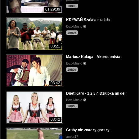
1080p
01:29:39
KRYWAŃ Szalała szalała
Box-Music
1080p
03:21
Mariusz Kalaga - Akordeonista
Box-Music
1080p
03:42
Duet Karo - 1,2,3,4 Dziubka mi dej
Box-Music
1080p
03:42
Gruby nie znaczy gorszy
aneta17