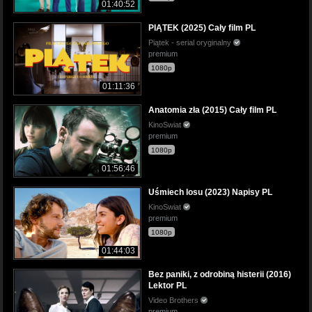
01:40:52
PIĄTEK (2025) Cały film PL
Piątek - serial oryginalny
premium
1080p
01:11:36
Anatomia zła (2015) Cały film PL
KinoSwiat
premium
1080p
01:56:46
Uśmiech losu (2023) Napisy PL
KinoSwiat
premium
1080p
01:44:03
Bez paniki, z odrobiną histerii (2016)
Lektor PL
Video Brothers
premium