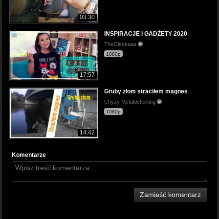
03:30
INSPIRACJE I GADŻETY 2020
TheOleskaaa
1080p
17:57
Gruby złom straciłem magnes
Chyży Metaldetecting
1080p
14:42
Komentarze
Zamieść komentarz