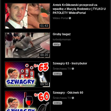
Antek Królikowski przeprosił za
wpadkę z Marylą Rodowicz | TYLKO U
PATOLETY WideoPortal
Wideo Portal
01:43
Gruby bagaż
turbodymoman
480p
00:20
Szwagry 63 - Instrybutor
Śmiechawa TV
1080p
09:50
Szwagry - Odcinek 60
Śmiechawa TV
1080p