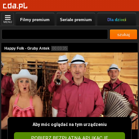
Filmy premium
Seriale premium
Dla dzieci
MENU
szukaj
Happy Folk - Gruby Antek
00:03:35
Aby móc oglądać na tym urządzeniu
POBIERZ BEZPŁATNĄ APLIKACJĘ