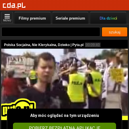
Filmy premium
Seriale premium
Dla dzieci
MENU
szukaj
Polska Socjalna, Nie Klerykalna, Dziwko | Pyta.pl
00:09:40
Aby móc oglądać na tym urządzeniu
POBIERZ BEZPŁATNĄ APLIKACJĘ