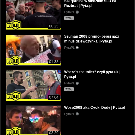
Szarpanina w siedzibie SLD na
Rozbrat | Pyta.pl
PytaPL
720p
00:25
Szuman 2008 promo- pepsi nazi
minus dziewczynka | Pyta.pl
PytaPL
01:38
Where's the toilet? czyli pyta.uk |
Pyta.pl
PytaPL
720p
07:04
Wosp2008 aka Cycki Dody | Pyta.pl
PytaPL
03:29