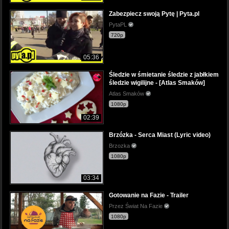
Zabezpiecz swoją Pytę | Pyta.pl
PytaPL
720p
05:36
Śledzie w śmietanie śledzie z jabłkiem
śledzie wigilijne - [Atlas Smaków]
Atlas Smaków
1080p
02:39
Brzózka - Serca Miast (Lyric video)
Brzozka
1080p
03:34
Gotowanie na Fazie - Trailer
Przez Świat Na Fazie
1080p