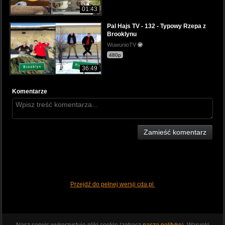
01:43
Pal Hajs TV - 132 - Typowy Rzepa z
Brooklynu
WuwunioTV
480p
36:49
Komentarze
Zamieść komentarz
Przejdź do pełnej wersji cda.pl
Nasz serwis wykorzystuje pliki cookie (zobacz
naszą politykę
). Warunki