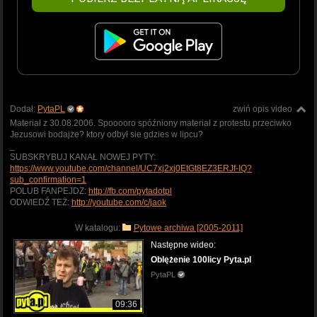
Dodał:
PytaPL
zwiń opis video
Materiał z 30.08.2006. Spooooro spóźniony materiał z protestu przeciwko
Jezusowi bodajże? ktory odbył sie gdzies w lipcu?
_
SUBSKRYBUJ KANAŁ NOWEJ PYTY:
https://www.youtube.com/channel/UC7xj2xj0EtGt8EZ3ERJf-IQ?
sub_confirmation=1
POLUB FANPEJDZ:
http://fb.com/pytadotpl
ODWIEDŹ TEŻ:
http://youtube.com/c/jaok
W katalogu:
Pytowe archiwa [2005-2011]
Następne wideo:
Oblężenie 100licy Pyta.pl
PytaPL
09:36