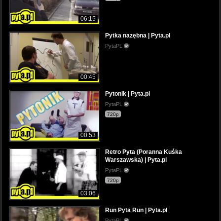
06:15
Pytka nazębna | Pyta.pl
PytaPL
00:45
Pytonik | Pyta.pl
PytaPL
720p
00:53
Retro Pyta (Poranna Kuśka
Warszawska) | Pyta.pl
PytaPL
720p
03:06
Run Pyta Run | Pyta.pl
PytaPL