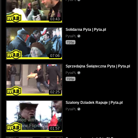
03:43
Solidarna Pyta | Pyta.pl
PytaPL
720p
07:06
Sprzedajna Świąteczna Pyta | Pyta.pl
PytaPL
720p
02:25
Szalony Dziadek Rapuje | Pyta.pl
PytaPL
01:57