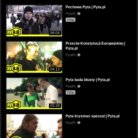
Pechowa Pyta | Pyta.pl
PytaPL
720p
06:04
Przeciw Konstytucji Europejskiej |
Pyta.pl
PytaPL
04:13
Pyta bada biusty | Pyta.pl
PytaPL
720p
05:28
Pyta krysmas speszal | Pyta.pl
PytaPL