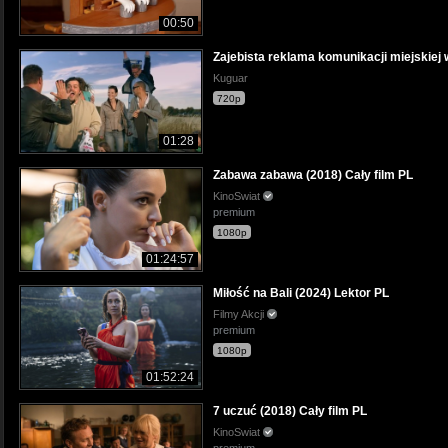
00:50
Zajebista reklama komunikacji miejskiej 
Kuguar
720p
01:28
Zabawa zabawa (2018) Cały film PL
KinoSwiat
premium
1080p
01:24:57
Miłość na Bali (2024) Lektor PL
Filmy Akcji
premium
1080p
01:52:24
7 uczuć (2018) Cały film PL
KinoSwiat