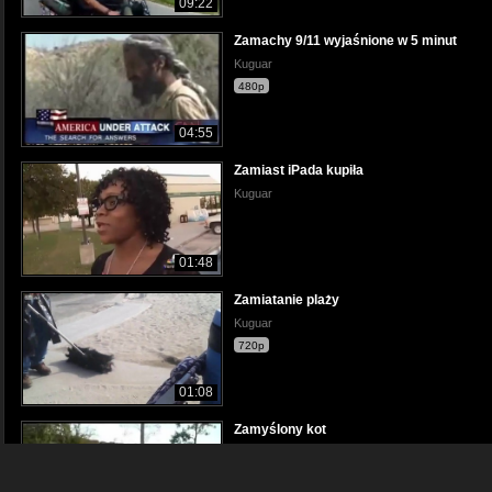
09:22
Zamachy 9/11 wyjaśnione w 5 minut
Kuguar
480p
04:55
Zamiast iPada kupiła
Kuguar
01:48
Zamiatanie plaży
Kuguar
720p
01:08
Zamyślony kot
Kuguar