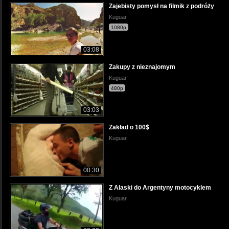
Zajebisty pomysł na filmik z podróży
Kuguar
1080p
03:08
Zakupy z nieznajomym
Kuguar
480p
03:03
Zakład o 100$
Kuguar
00:30
Z Alaski do Argentyny motocyklem
Kuguar