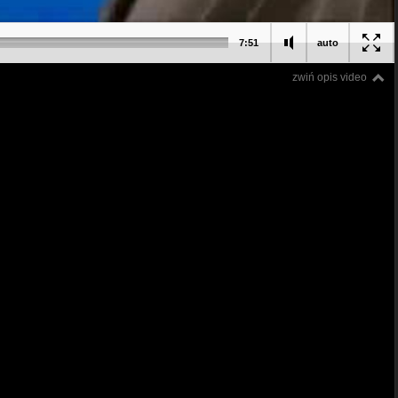
7:51
auto
zwiń opis video