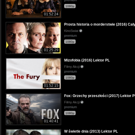
premium
1080p
01:52:24
Prosta historia o morderstwie (2016) Cały
KinoSwiat
premium
1080p
01:25:29
Mizofobia (2016) Lektor PL
Filmy Akcji
premium
1080p
01:52:15
Fox: Grzechy przeszłości (2017) Lektor 
Filmy Akcji
premium
1080p
01:40:41
W świetle dnia (2013) Lektor PL