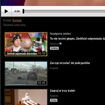
0:00
Dodał:
Kuguar
Świetna sztuczka.
Następne wideo:
To nie brzmi głupio. Zieliński odpowiada 
Sport.pl
1080p
01:33
Zaczął strzelać do policjantów
Kuguar
01:41
Zagraj w trzy kubki
Kuguar
720p