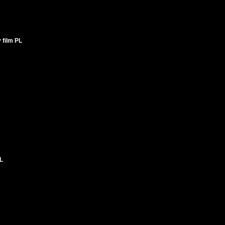
 film PL
PL