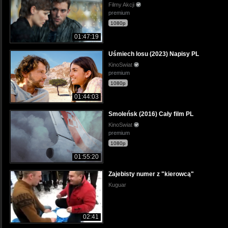
Filmy Akcji
premium
1080p
01:47:19
Uśmiech losu (2023) Napisy PL
KinoSwiat
premium
1080p
01:44:03
Smoleńsk (2016) Cały film PL
KinoSwiat
premium
1080p
01:55:20
Zajebisty numer z "kierowcą"
Kuguar
02:41