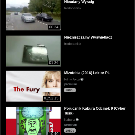
Nieudany Wyscig
frodobaniak
00:34
Niezniszczalny Wyswietlacz
frodobaniak
01:26
Mizofobia (2016) Lektor PL
Filmy Akcji
premium
1080p
01:52:15
Porucznik Kabura Odcinek 9 (Cyber
Tusk)
Kabura
premium
1080p
10:40