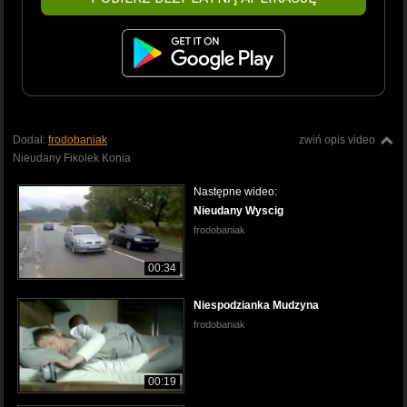
Dodał:
frodobaniak
zwiń opis video
Nieudany Fikolek Konia
Następne wideo:
Nieudany Wyscig
frodobaniak
00:34
Niespodzianka Mudzyna
frodobaniak
00:19