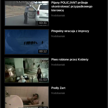
Pijany POLICJANT próbuje
skontrolować przypadkowego
kierowcę
frodobaniak
03:31
Pingwiny wracaja z imprezy
frodobaniak
00:12
Piwo robione przez Kobiety
frodobaniak
01:03
Podly Zart
frodobaniak