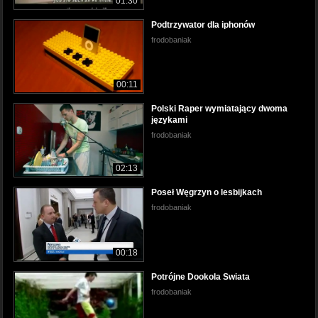
01:30
Podtrzywator dla iphonów
frodobaniak
00:11
Polski Raper wymiatający dwoma
językami
frodobaniak
02:13
Poseł Węgrzyn o lesbijkach
frodobaniak
00:18
Potrójne Dookola Swiata
frodobaniak