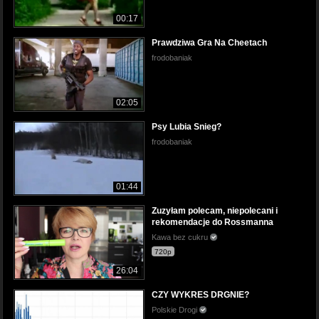
00:17
Prawdziwa Gra Na Cheetach
frodobaniak
02:05
Psy Lubia Snieg?
frodobaniak
01:44
Zuzyłam polecam, niepolecani i
rekomendacje do Rossmanna
Kawa bez cukru
720p
26:04
CZY WYKRES DRGNIE?
Polskie Drogi