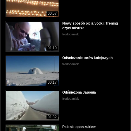
00:57
Nowy sposób picia vodki: Trening
czyni mistrza
frodobaniak
01:10
Odśnieżanie torów kolejowych
frodobaniak
00:17
Odśnieżona Japonia
frodobaniak
01:32
Palenie opon zukiem