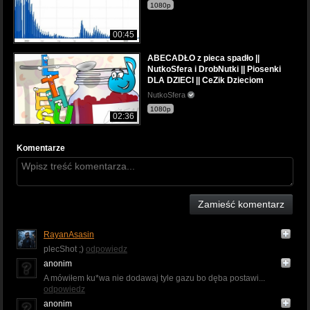
1080p
00:45
ABECADŁO z pieca spadło ||
NutkoSfera i DrobNutki || Piosenki
DLA DZIECI || CeZik Dzieciom
NutkoSfera
1080p
02:36
Komentarze
Zamieść komentarz
RayanAsasin
plecShot ;)
odpowiedz
anonim
A mówiłem ku*wa nie dodawaj tyle gazu bo dęba postawi...
odpowiedz
anonim