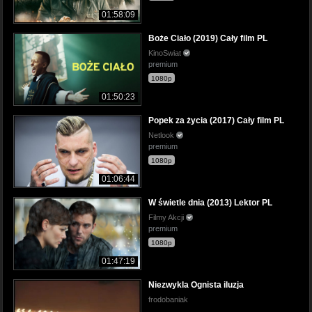
01:58:09
Boże Ciało (2019) Cały film PL
KinoSwiat
premium
1080p
01:50:23
Popek za życia (2017) Cały film PL
Netlook
premium
1080p
01:06:44
W świetle dnia (2013) Lektor PL
Filmy Akcji
premium
1080p
01:47:19
Niezwykla Ognista iluzja
frodobaniak