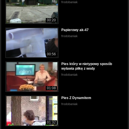
frodobaniak
00:20
Papierowy ak-47
frodobaniak
00:56
Pies który w nietypowy sposób
wyławia piłkę z wody
frodobaniak
01:08
Pies Z Dynamitem
frodobaniak
01:32