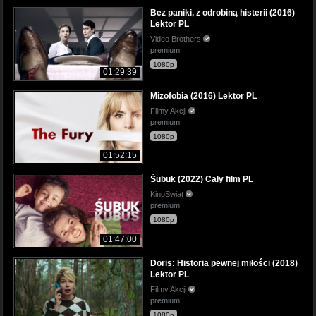
Bez paniki, z odrobiną histerii (2016)
Lektor PL
Video Brothers
premium
1080p
01:29:39
Mizofobia (2016) Lektor PL
Filmy Akcji
premium
1080p
01:52:15
Śubuk (2022) Cały film PL
KinoSwiat
premium
1080p
01:47:00
Doris: Historia pewnej miłości (2018)
Lektor PL
Filmy Akcji
premium
1080p