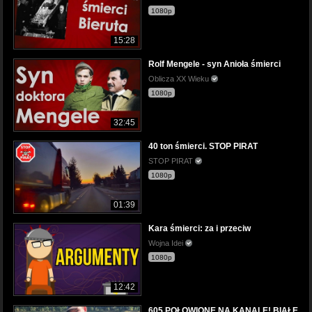
1080p
15:28
Rolf Mengele - syn Anioła śmierci
Oblicza XX Wieku
1080p
32:45
40 ton śmierci. STOP PIRAT
STOP PIRAT
1080p
01:39
Kara śmierci: za i przeciw
Wojna Idei
1080p
12:42
605 POŁOWIONE NA KANALE! BIAŁE