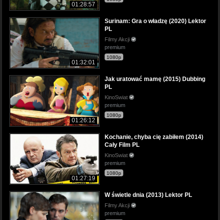
01:28:57
Surinam: Gra o władzę (2020) Lektor
PL
Filmy Akcji
premium
1080p
01:32:01
Jak uratować mamę (2015) Dubbing
PL
KinoSwiat
premium
1080p
01:26:12
Kochanie, chyba cię zabiłem (2014)
Cały Film PL
KinoSwiat
premium
1080p
01:27:19
W świetle dnia (2013) Lektor PL
Filmy Akcji
premium