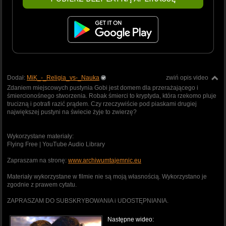
Dodał:
MiK_-_Religia_vs-_Nauka
zwiń opis video
Zdaniem miejscowych pustynia Gobi jest domem dla przerażającego i
śmiercionośnego stworzenia. Robak śmierci to kryptyda, która rzekomo pluje
trucizną i potrafi razić prądem. Czy rzeczywiście pod piaskami drugiej
największej pustyni na świecie żyje to zwierzę?
Wykorzystane materiały:
Flying Free | YouTube Audio Library
Zapraszam na stronę:
www.archiwumtajemnic.eu
Materiały wykorzystane w filmie nie są moją własnością. Wykorzystano je
zgodnie z prawem cytatu.
ZAPRASZAM DO SUBSKRYBOWANIA i UDOSTĘPNIANIA.
Następne wideo: