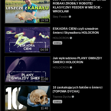
ROBAKI ZROBIŁY ROBOTĘ!
KLASYCZNY FEEDER W MIEŚCIE -
WROCŁAW
Siwy Feeder
19:59
ESKADRA CIENI czyli szwadron
śmierci Skywalkera HOLOCRON
HOLOCRON
1080p
04:59
Jak wykradziono PLANY GWIAZDY
ŚMIERCI HOLOCRON
HOLOCRON
11:00
10 zaskakujących faktów o śmierci
[TOPOWA DYCHA]
Topowa Dycha
1080p
11:40