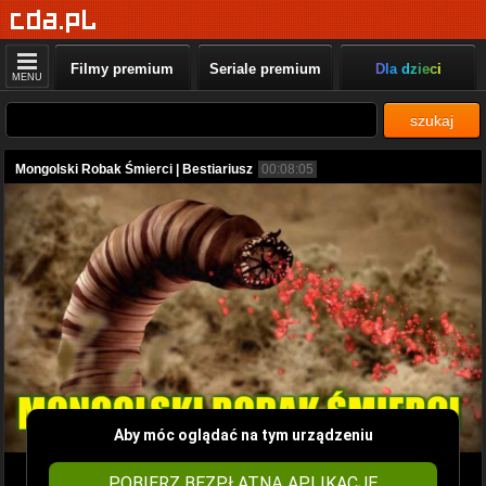
Filmy premium
Seriale premium
Dla dzieci
MENU
szukaj
Mongolski Robak Śmierci | Bestiariusz
00:08:05
Aby móc oglądać na tym urządzeniu
POBIERZ BEZPŁATNĄ APLIKACJĘ