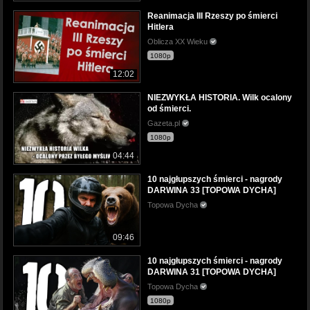
Reanimacja III Rzeszy po śmierci
Hitlera
Oblicza XX Wieku
1080p
12:02
NIEZWYKŁA HISTORIA. Wilk ocalony
od śmierci.
Gazeta.pl
1080p
04:44
10 najgłupszych śmierci - nagrody
DARWINA 33 [TOPOWA DYCHA]
Topowa Dycha
09:46
10 najgłupszych śmierci - nagrody
DARWINA 31 [TOPOWA DYCHA]
Topowa Dycha
1080p