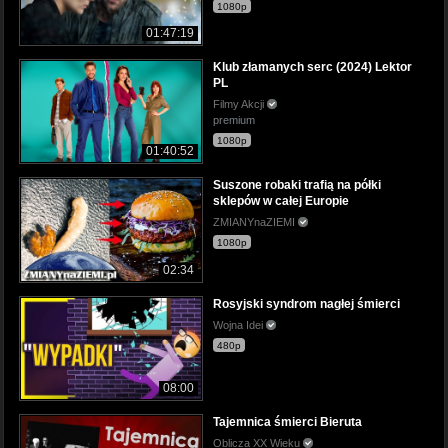
1080p
01:47:19
Klub złamanych serc (2024) Lektor
PL
Filmy Akcji
premium
1080p
01:40:52
Suszone robaki trafią na półki
sklepów w całej Europie
ZMIANYnaZIEMI
1080p
02:34
Rosyjski syndrom nagłej śmierci
Wojna Idei
480p
08:00
Tajemnica śmierci Bieruta
Oblicza XX Wieku