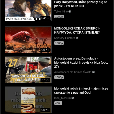
Pary Hollywood, które poznały się na
planie - TYLKO KINO
Tylko_Kino
1080p
04:32
MONGOLSKI ROBAK ŚMIERCI -
KRYPTYDA, KTÓRA ISTNIEJE?
Mystery Hunters
1080p
09:54
Autostopem przez Demoludy -
Mongolski kozioł i rosyjska biba (odc.
27)
Autostopem Na Koniec Świata
1080p
27:09
Mongolski robak śmierci - tajemnicze
stworzenie z pustyni Gobi
Inne_Medium
480p
00:59