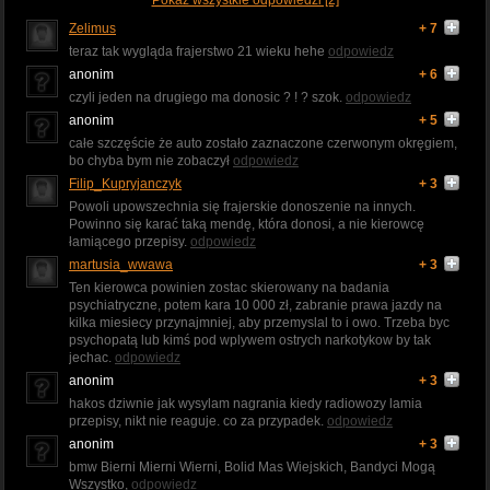
Zelimus
+ 7
teraz tak wygląda frajerstwo 21 wieku hehe
odpowiedz
anonim
+ 6
czyli jeden na drugiego ma donosic ? ! ? szok.
odpowiedz
anonim
+ 5
całe szczęście że auto zostało zaznaczone czerwonym okręgiem,
bo chyba bym nie zobaczył
odpowiedz
Filip_Kupryjanczyk
+ 3
Powoli upowszechnia się frajerskie donoszenie na innych.
Powinno się karać taką mendę, która donosi, a nie kierowcę
łamiącego przepisy.
odpowiedz
martusia_wwawa
+ 3
Ten kierowca powinien zostac skierowany na badania
psychiatryczne, potem kara 10 000 zł, zabranie prawa jazdy na
kilka miesiecy przynajmniej, aby przemyslal to i owo. Trzeba byc
psychopatą lub kimś pod wplywem ostrych narkotykow by tak
jechac.
odpowiedz
anonim
+ 3
hakos dziwnie jak wysylam nagrania kiedy radiowozy lamia
przepisy, nikt nie reaguje. co za przypadek.
odpowiedz
anonim
+ 3
bmw Bierni Mierni Wierni, Bolid Mas Wiejskich, Bandyci Mogą
Wszystko,
odpowiedz