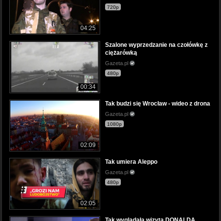
720p
04:25
Szalone wyprzedzanie na czołówkę z
ciężarówką
Gazeta.pl
480p
00:34
Tak budzi się Wrocław - wideo z drona
Gazeta.pl
1080p
02:09
Tak umiera Aleppo
Gazeta.pl
480p
02:05
Tak wyglądała wizyta DONALDA