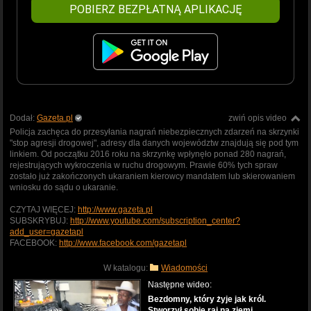
POBIERZ BEZPŁATNĄ APLIKACJĘ
Dodał:
Gazeta.pl
zwiń opis video
Policja zachęca do przesyłania nagrań niebezpiecznych zdarzeń na skrzynki
"stop agresji drogowej", adresy dla danych województw znajdują się pod tym
linkiem. Od początku 2016 roku na skrzynkę wpłynęło ponad 280 nagrań,
rejestrujących wykroczenia w ruchu drogowym. Prawie 60% tych spraw
zostało już zakończonych ukaraniem kierowcy mandatem lub skierowaniem
wniosku do sądu o ukaranie.
CZYTAJ WIĘCEJ:
http://www.gazeta.pl
SUBSKRYBUJ:
http://www.youtube.com/subscription_center?
add_user=gazetapl
FACEBOOK:
http://www.facebook.com/gazetapl
W katalogu:
Wiadomości
Następne wideo:
Bezdomny, który żyje jak król.
Stworzył sobie raj na ziemi