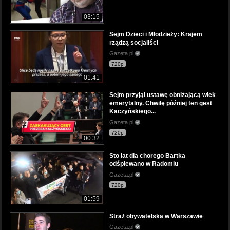
03:15
Sejm Dzieci i Młodzieży: Krajem
rządzą socjaliści
Gazeta.pl
720p
01:41
Sejm przyjął ustawę obniżającą wiek
emerytalny. Chwilę później ten gest
Kaczyńskiego...
Gazeta.pl
720p
00:32
Sto lat dla chorego Bartka
odśpiewano w Radomiu
Gazeta.pl
720p
01:59
Straż obywatelska w Warszawie
Gazeta.pl