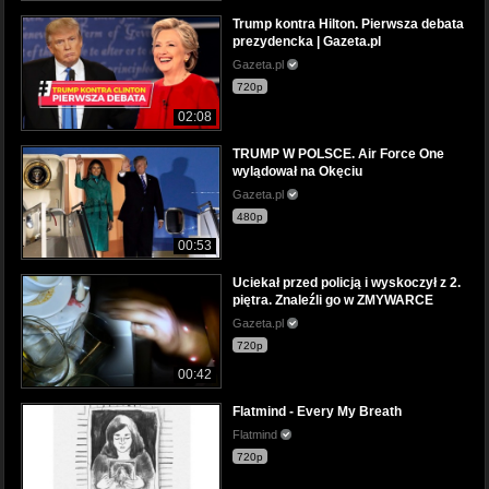
Trump kontra Hilton. Pierwsza debata
prezydencka | Gazeta.pl
Gazeta.pl
720p
02:08
TRUMP W POLSCE. Air Force One
wylądował na Okęciu
Gazeta.pl
480p
00:53
Uciekał przed policją i wyskoczył z 2.
piętra. Znaleźli go w ZMYWARCE
Gazeta.pl
720p
00:42
Flatmind - Every My Breath
Flatmind
720p