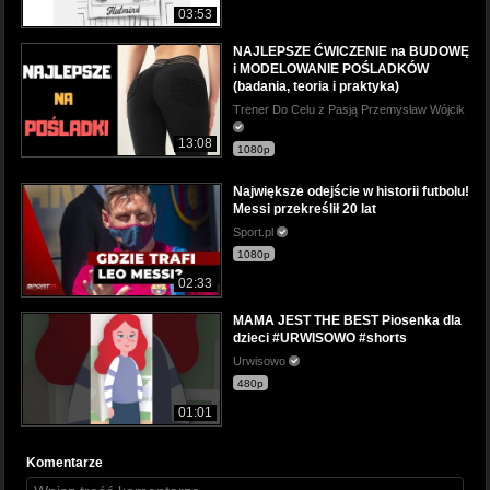
03:53
NAJLEPSZE ĆWICZENIE na BUDOWĘ
i MODELOWANIE POŚLADKÓW
(badania, teoria i praktyka)
Trener Do Celu z Pasją Przemysław Wójcik
13:08
1080p
Największe odejście w historii futbolu!
Messi przekreślił 20 lat
Sport.pl
1080p
02:33
MAMA JEST THE BEST Piosenka dla
dzieci #URWISOWO #shorts
Urwisowo
480p
01:01
Komentarze