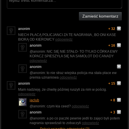
Zamieść komentarz
anonim
+ 32
NIECH PŁACĄ POLICJANCI ZA TE NAGRANIA , BO ONI KASE
BIORĄ OD KIEROWCY
odpowiedz
anonim
+ 16
@anonim: NIC SIĘ NIE STAŁO- TO TYLKO CÓRKA EWY
KOPACZ SPIESZYŁA SIĘ NA SAMOLOT DO CANADY
odpowiedz
anonim
@anonim: to nie straz wiejska policja ma stała płace ew
premia uznaniowa
odpowiedz
anonim
+ 15
Mam nadzieję, że chwilę później ruszyli za nim w pościg.
odpowiedz
jaclub
+ 8
@anonim: czym kia ceed?
odpowiedz
anonim
+ 3
@anonim: a po co paczki pewnie jedli to zajęci byli potem
nagrania sprawdzali to zobaczyli
odpowiedz
Pokaż wszystkie odpowiedzi [2]