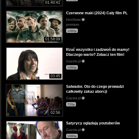
01:40:41
Czerwone maki (2024) Cały film PL
KinoSwiat
premium
1080p
01:58:09
Rzuć wszystko i zadzwoń do mamy!
Dlaczego warto? Zobacz ten film!
Gazeta.pl
1080p
03:45
Salwador. Oto do czego prowadzi
całkowity zakaz aborcji
Gazeta.pl
720p
02:56
Satyrycy oglądają youtuberów
Gazeta.pl
1080p