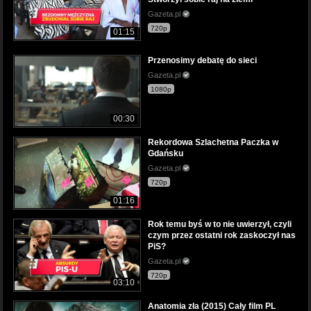
Gazeta.pl
720p
01:15
Przenosimy debatę do sieci
Gazeta.pl
1080p
00:30
Rekordowa Szlachetna Paczka w
Gdańsku
Gazeta.pl
720p
01:16
Rok temu byś w to nie uwierzył, czyli
czym przez ostatni rok zaskoczył nas
PiS?
Gazeta.pl
720p
03:10
Anatomia zła (2015) Cały film PL