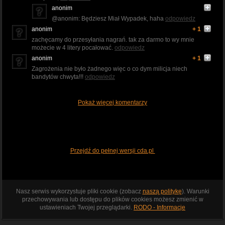
anonim
@anonim: Będziesz Miał Wypadek, haha
odpowiedz
anonim
+ 1
zachęcamy do przesyłania nagrań. tak za darmo to wy mnie
możecie w 4 litery pocałować.
odpowiedz
anonim
+ 1
Zagrożenia nie było żadnego więc o co dym milicja niech
bandytów chwyta!!!
odpowiedz
Pokaż więcej komentarzy
Przejdź do pełnej wersji cda.pl
Nasz serwis wykorzystuje pliki cookie (zobacz
naszą politykę
). Warunki
przechowywania lub dostępu do plików cookies możesz zmienić w
ustawieniach Twojej przeglądarki.
RODO - Informacje