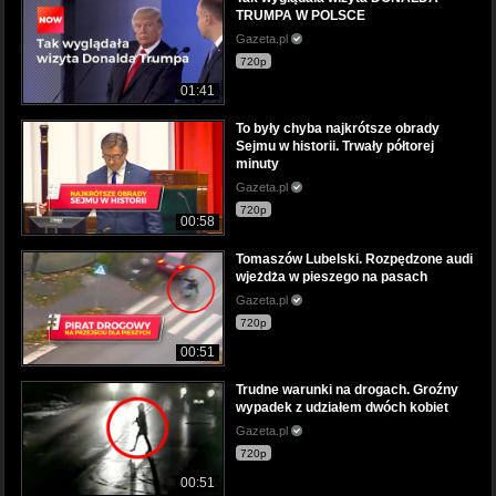
TRUMPA W POLSCE
Gazeta.pl
720p
01:41
To były chyba najkrótsze obrady
Sejmu w historii. Trwały półtorej
minuty
Gazeta.pl
720p
00:58
Tomaszów Lubelski. Rozpędzone audi
wjeżdża w pieszego na pasach
Gazeta.pl
720p
00:51
Trudne warunki na drogach. Groźny
wypadek z udziałem dwóch kobiet
Gazeta.pl
720p
00:51