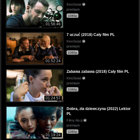
KinoSwiat
premium
1080p
01:56:46
7 uczuć (2018) Cały film PL
KinoSwiat
premium
1080p
01:52:24
Zabawa zabawa (2018) Cały film PL
KinoSwiat
premium
1080p
01:24:57
Dobra, zła dziewczyna (2022) Lektor
PL
Filmy Akcji
premium
1080p
01:19:24