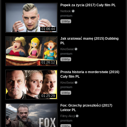
Popek za życia (2017) Cały film PL
Netlook
premium
1080p
01:06:44
Jak uratować mamę (2015) Dubbing
PL
KinoSwiat
premium
1080p
01:26:12
Prosta historia o morderstwie (2016)
Cały film PL
KinoSwiat
premium
1080p
01:25:29
Fox: Grzechy przeszłości (2017)
Lektor PL
Filmy Akcji
premium
1080p