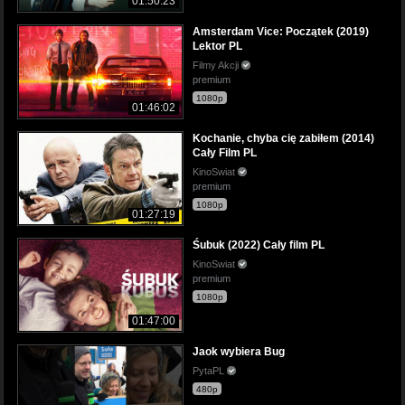
01:50:23
Amsterdam Vice: Początek (2019)
Lektor PL
Filmy Akcji
premium
1080p
01:46:02
Kochanie, chyba cię zabiłem (2014)
Cały Film PL
KinoSwiat
premium
1080p
01:27:19
Śubuk (2022) Cały film PL
KinoSwiat
premium
1080p
01:47:00
Jaok wybiera Bug
PytaPL
480p