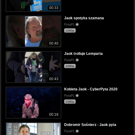
00:33
Jaok spotyka szamana
PytaPL
1080p
00:40
Jaok trolluje Lemparta
PytaPL
1080p
00:43
Kobieta Jaok - CyberPyta 2020
PytaPL
1080p
00:18
Dobromir Sośnierz - Jaok pyta
PytaPL