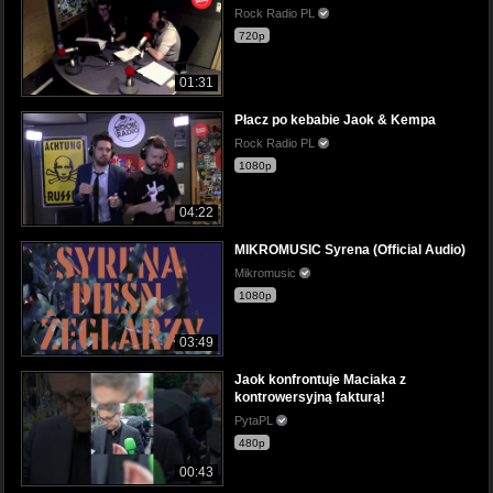
Rock Radio PL
720p
01:31
Płacz po kebabie Jaok & Kempa
Rock Radio PL
1080p
04:22
MIKROMUSIC Syrena (Official Audio)
Mikromusic
1080p
03:49
Jaok konfrontuje Maciaka z
kontrowersyjną fakturą!
PytaPL
480p
00:43