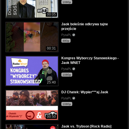
1080p
00:05
Jaok boleśnie odkrywa tajne
przejście
PytaPL
480p
00:31
Kongres Wyborczy Stanowskiego -
Jaok WNET
PytaPL
1080p
25:40
DJ Chatek: Wypier***aj Jaok
PytaPL
1080p
00:50
Jaok vs. Trybson [Rock Radio]