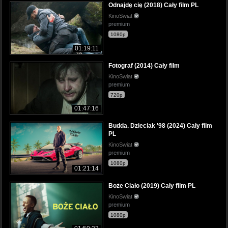
Odnajdę cię (2018) Cały film PL
KinoSwiat
premium
1080p
01:19:11
Fotograf (2014) Cały film
KinoSwiat
premium
720p
01:47:16
Budda. Dzieciak '98 (2024) Cały film
PL
KinoSwiat
premium
1080p
01:21:14
Boże Ciało (2019) Cały film PL
KinoSwiat
premium
1080p