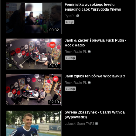
Feministka wysokiego levelu
engaging Jaok #przygoda #news
PytaPL
480p
00:32
Jaok & Zacier śpiewają Fuck Putin -
Rock Radio
Rock Radio PL
1080p
04:31
Jaok zgubił ten ból we Włocławku :/
Rock Radio PL
1080p
02:19
Syrena Zbąszynek - Czarni Witnica
(wypowiedzi)
Lubuski Sport TVP3