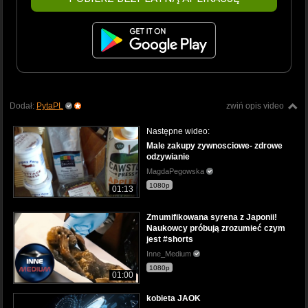
Dodał:
PytaPL
zwiń opis video
Następne wideo:
Male zakupy zywnosciowe- zdrowe
odzywianie
MagdaPegowska
1080p
01:13
Zmumifikowana syrena z Japonii!
Naukowcy próbują zrozumieć czym
jest #shorts
Inne_Medium
1080p
01:00
kobieta JAOK