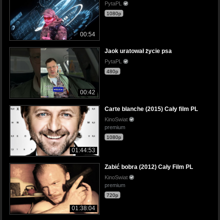
PytaPL
1080p
00:54
Jaok uratował życie psa
PytaPL
480p
00:42
Carte blanche (2015) Cały film PL
KinoSwiat
premium
1080p
01:44:53
Zabić bobra (2012) Cały Film PL
KinoSwiat
premium
720p
01:38:04