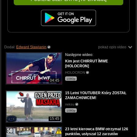
Dodał:
Edward Sławianin
pokaż opis video
Następne wideo:
Kim jest CHIRRUT ÎMWE
[HOLOCRON]
HOLOCRON
1080p
04:45
15 Letni YOUTUBER Który ZOSTAŁ
ZAMACH0WCEM!
neksu
1080p
15:45
23 letni kierowca BMW otrzymał 126
punktów, usłyszał 12 zarzutów