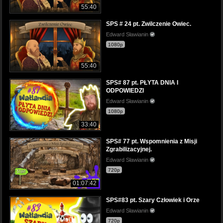
55:40
SPS # 24 pt. Zwilczenie Owiec.
Edward Sławianin
1080p
55:40
SPS# 87 pt. PŁYTA DNIA I
ODPOWIEDZI
Edward Sławianin
1080p
33:40
SPS# 77 pt. Wspomnienia z Misji
Zgrabilizacyjnej.
Edward Sławianin
720p
01:07:42
SPS#83 pt. Szary Człowiek i Orze
Edward Sławianin
720p