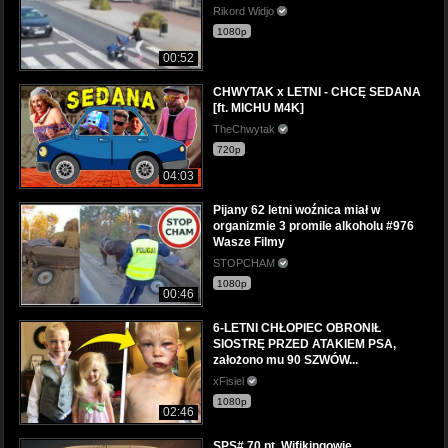
Rikord Widjo
1080p
00:52
CHWYTAK x LETNI - CHCĘ SEDANA
[ft. MICHU M4K]
TheChwytak
720p
04:03
Pijany 62 letni woźnica miał w
organizmie 3 promile alkoholu #976
Wasze Filmy
STOPCHAM
1080p
00:46
6-LETNI CHŁOPIEC OBRONIŁ
SIOSTRĘ PRZED ATAKIEM PSA,
założono mu 90 SZWÓW...
xFisiel
1080p
02:46
SPS# 70 pt. Wifikingowie.