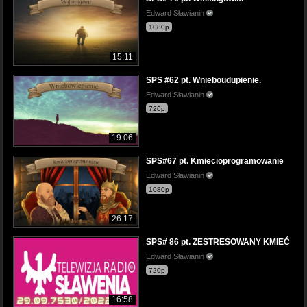
Edward Sławianin
1080p
15:11
SPS #62 pt. Wnieboudupienie.
Edward Sławianin
720p
19:06
SPS#67 pt. Kmiecioprogramowanie
Edward Sławianin
1080p
26:17
SPS# 86 pt. ZESTRESOWANY KMIEĆ
Edward Sławianin
720p
16:58