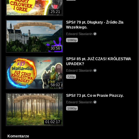
25:21
SPS# 79 pt. Długkaty - Źródło Zła
Wszelkiego.
Edward Sławianin
1080p
30:56
SPS# 85 pt. JUŻ CZAS! KRÓLESTWA
UPADEK?
Edward Sławianin
720p
58:02
SPS# 73 pt. Co w Prasie Piszczy.
Edward Sławianin
1080p
01:02:17
Komentarze