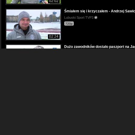
02:02
Śmiałem się i krzyczałem - Andrzej Sawic
Lubuski Sport TVP3
720p
02:24
Dużo zawodników dostało paszport na Jagi
Lubuski Sport TVP3
1080p
02:12
Łapiński o meczu Podbeskidzie - Górnik: 
Gazeta.pl
06:04
Kopernicki & Sawicki - #CZASNASPORT - 
Lubuski Sport TVP3
480p