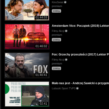
KinoSwiat
premium
1080p
01:44:03
Amsterdam Vice: Początek (2019) Lektor
Filmy Akcji
premium
1080p
01:46:02
Fox: Grzechy przeszłości (2017) Lektor 
Filmy Akcji
premium
1080p
01:40:41
Mało nas jest - Andrzej Sawicki o przygot
Lubuski Sport TVP3
02:41