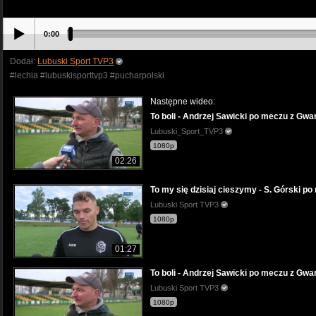
0:00
Dodał:
Lubuski Sport TVP3
#lechia #lubuskisporttvp3 #pucharpolski
Następne wideo:
To boli - Andrzej Sawicki po meczu z Gwar
Lubuski_Sport_TVP3
1080p
02:26
To my się dzisiaj cieszymy - S. Górski po
Lubuski Sport TVP3
1080p
01:27
To boli - Andrzej Sawicki po meczu z Gwar
Lubuski Sport TVP3
1080p