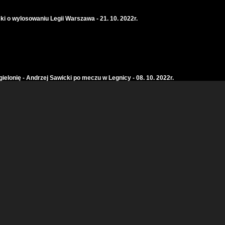
ki o wylosowaniu Legii Warszawa - 21. 10. 2022r.
elonię - Andrzej Sawicki po meczu w Legnicy - 08. 10. 2022r.
(cisza)
21. 06. 2023r.