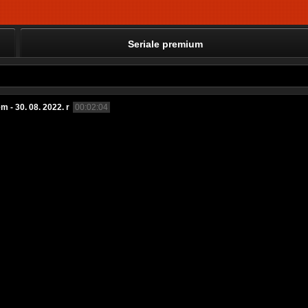
Seriale premium
- 30. 08. 2022. r
00:02:04