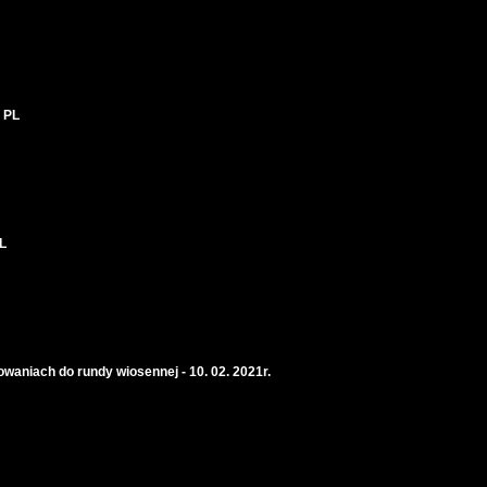
 PL
PL
owaniach do rundy wiosennej - 10. 02. 2021r.