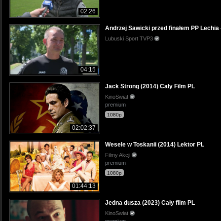
02:26
Andrzej Sawicki przed finałem PP Lechia -
Lubuski Sport TVP3
04:15
Jack Strong (2014) Cały Film PL
KinoSwiat
premium
1080p
02:02:37
Wesele w Toskanii (2014) Lektor PL
Filmy Akcji
premium
1080p
01:44:13
Jedna dusza (2023) Cały film PL
KinoSwiat