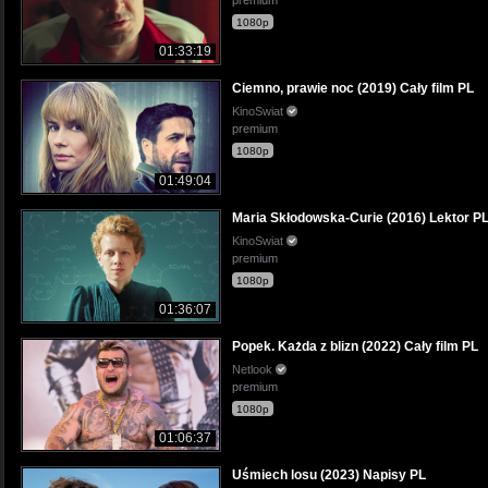
premium
1080p
01:33:19
Ciemno, prawie noc (2019) Cały film PL
KinoSwiat
premium
1080p
01:49:04
Maria Skłodowska-Curie (2016) Lektor P
KinoSwiat
premium
1080p
01:36:07
Popek. Każda z blizn (2022) Cały film PL
Netlook
premium
1080p
01:06:37
Uśmiech losu (2023) Napisy PL