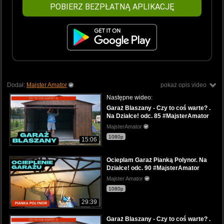
POBIERZ BEZPŁATNĄ APLIKACJĘ
Dodał:
Majster Amator
pokaż opis video
Następne wideo:
Garaż Blaszany - Czy to coś warte? .
Na Działce! odc. 85 #MajsterAmator
MajsterAmator
1080p
15:06
Ocieplam Garaż Pianką Polynor. Na
Działce! odc. 90 #MajsterAmator
Majster Amator
1080p
29:39
Garaż Blaszany - Czy to coś warte? .