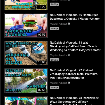
1080p
16:22
Na Działce! Vlog odc. 56 Hamburger
Działkowy z Ogniska #MajsterAmator
Majster Amator
1080p
06:51
Na Działce! Vlog odc. 73 Wąż
Nieskręcalny Cellfast Smart Teścik.
Wodociąg na działce! #MajsterAmator
Majster Amator
1080p
18:04
Na Działce! Vlog odc. 72 Pistolet
Zraszający Karcher Metal Premium.
Mini Test #MajsterAmator
Majster Amator
1080p
07:56
Na Działce! Vlog odc. 78 Rozdzielacz
Węża Ogrodowego Cellfast +