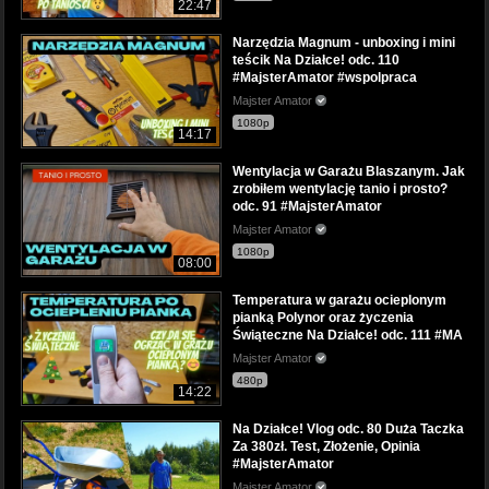
22:47
Narzędzia Magnum - unboxing i mini
teścik Na Działce! odc. 110
#MajsterAmator #wspolpraca
Majster Amator
1080p
14:17
Wentylacja w Garażu Blaszanym. Jak
zrobiłem wentylację tanio i prosto?
odc. 91 #MajsterAmator
Majster Amator
1080p
08:00
Temperatura w garażu ocieplonym
pianką Polynor oraz życzenia
Świąteczne Na Działce! odc. 111 #MA
Majster Amator
480p
14:22
Na Działce! Vlog odc. 80 Duża Taczka
Za 380zł. Test, Złożenie, Opinia
#MajsterAmator
Majster Amator