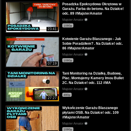
Posadzka Epoksydowa Okrętowa w
Garażu. Farba do betonu. Na Działce!
odc. 89 #MajsterAmator
Majster Amator
1080p
23:41
Kotwienie Garażu Blaszanego - Jak
Sobie Poradziłem? . Na Działce! odc.
86 #MajsterAmator
Majster Amator
1080p
07:19
Tani Monitoring na Działkę, Budowę,
Plac. Montujemy Kamery Imou Bullet
2C. Na Działce! odc. 112 #MA
Majster Amator
480p
27:27
Wykończenie Garażu Blaszanego
płytami OSB. Na Działce! odc. 109
#MajsterAmator
Majster Amator
1080p