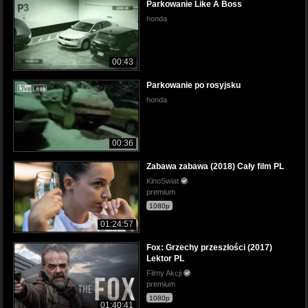
Parkowanie Like A Boss
honda
00:43
Parkowanie po rosyjsku
honda
00:36
Zabawa zabawa (2018) Cały film PL
KinoSwiat
premium
1080p
01:24:57
Fox: Grzechy przeszłości (2017)
Lektor PL
Filmy Akcji
premium
1080p
01:40:41