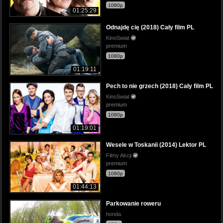
1080p
01:25:29
Odnajdę cię (2018) Cały film PL
KinoSwiat
premium
1080p
01:19:11
Pech to nie grzech (2018) Cały film PL
KinoSwiat
premium
1080p
01:19:01
Wesele w Toskanii (2014) Lektor PL
Filmy Akcji
premium
1080p
01:44:13
Parkowanie roweru
honda