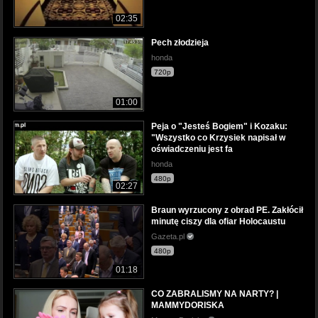
02:35
Pech złodzieja
honda
720p
01:00
Peja o "Jesteś Bogiem" i Kozaku:
"Wszystko co Krzysiek napisał w
oświadczeniu jest fa
honda
480p
02:27
Braun wyrzucony z obrad PE. Zakłócił
minutę ciszy dla ofiar Holocaustu
Gazeta.pl
480p
01:18
CO ZABRALISMY NA NARTY? |
MAMMYDORISKA