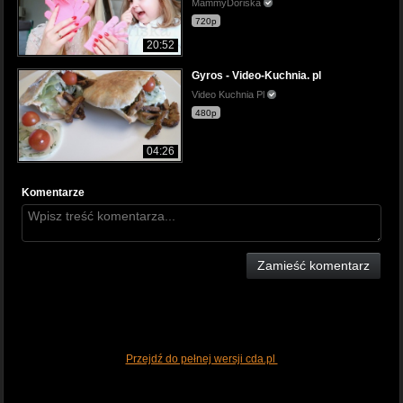
MammyDoriska
720p
20:52
Gyros - Video-Kuchnia. pl
Video Kuchnia Pl
480p
04:26
Komentarze
Zamieść komentarz
Przejdź do pełnej wersji cda.pl