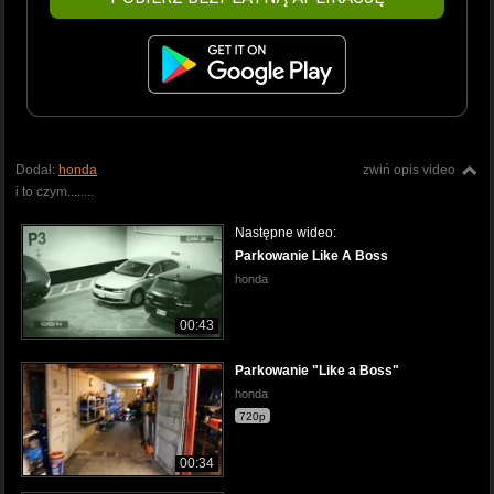
Dodał:
honda
zwiń opis video
i to czym........
Następne wideo:
Parkowanie Like A Boss
honda
00:43
Parkowanie "Like a Boss"
honda
720p
00:34