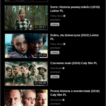
Doris: Historia pewnej miłości (2018)
Lektor PL
Filmy Akcji
premium
1080p
01:28:57
Dobra, zła dziewczyna (2022) Lektor
PL
Filmy Akcji
premium
1080p
01:19:24
Czerwone maki (2024) Cały film PL
KinoSwiat
premium
1080p
01:58:09
Prosta historia o morderstwie (2016)
Cały film PL
KinoSwiat
premium