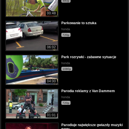
480p
00:48
Parkowanie to sztuka
honda
720p
06:02
Park rozrywki - zabawne sytuacje
honda
1080p
04:00
Parodia reklamy z Van Dammem
honda
720p
01:01
Parodiuje największe gwiazdy muzyki