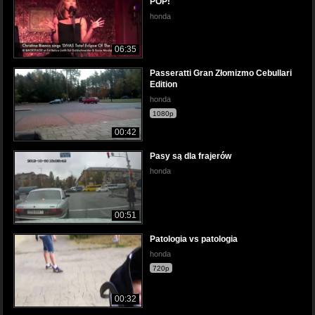
POP!
honda
06:35
Passeratti Gran Złomizmo Cebullari
Edition
honda
1080p
00:42
Pasy są dla frajerów
honda
00:51
Patologia vs patologia
honda
720p
00:32