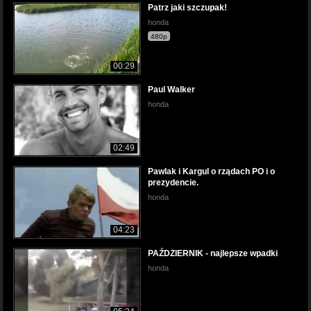
Patrz jaki szczupak!
honda
480p
00:29
Paul Walker
honda
02:49
Pawlak i Kargul o rządach PO i o
prezydencie.
honda
04:23
PAŹDZIERNIK - najlepsze wpadki
honda