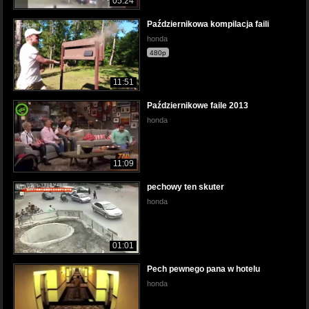
05:24
Październikowa kompilacja faili
honda
480p
11:51
Październikowe faile 2013
honda
11:09
pechowy ten skuter
honda
01:01
Pech pewnego pana w hotelu
honda