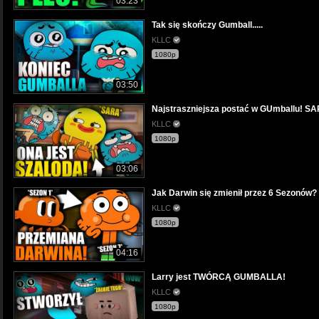
03:23
Tak się skończy Gumball.....
KLLC
1080p
03:50
Najstraszniejsza postać w GUmballu! S
KLLC
1080p
03:06
Jak Darwin się zmienił przez 6 Sezonów?
KLLC
1080p
04:16
Larry jest TWÓRCĄ GUMBALLA!
KLLC
1080p