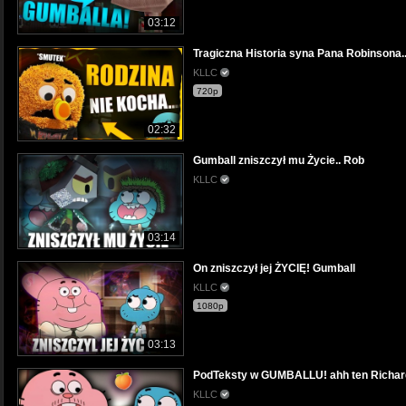
03:12
Tragiczna Historia syna Pana Robinsona..
KLLC
720p
02:32
Gumball zniszczył mu Życie.. Rob
KLLC
03:14
On zniszczył jej ŻYCIĘ! Gumball
KLLC
1080p
03:13
PodTeksty w GUMBALLU! ahh ten Richard
KLLC