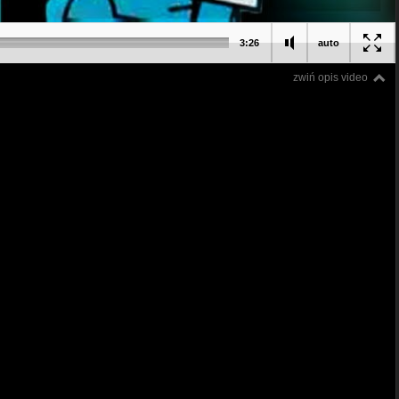
3:26
auto
zwiń opis video