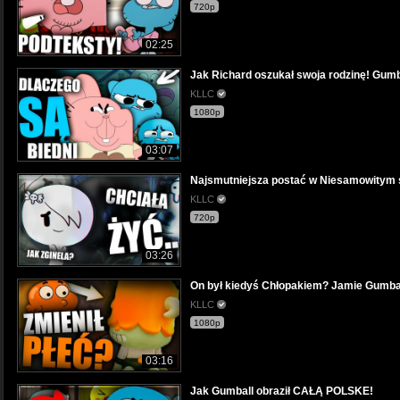
720p
02:25
Jak Richard oszukał swoja rodzinę! Gumb
KLLC
1080p
03:07
Najsmutniejsza postać w Niesamowitym ś
KLLC
720p
03:26
On był kiedyś Chłopakiem? Jamie Gumball
KLLC
1080p
03:16
Jak Gumball obraził CAŁĄ POLSKE!