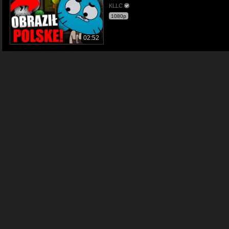
KLLC
1080p
02:52
Pan Small jest Normalny?! Gumball
KLLC
1080p
02:38
Dlaczego Pan ROBINSONS jest zły? Gumb
KLLC
720p
02:34
Jak Gumball zniszczył Cartoon Network
KLLC
720p
02:27