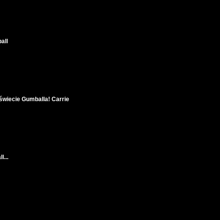
all
wiecie Gumballa! Carrie
...