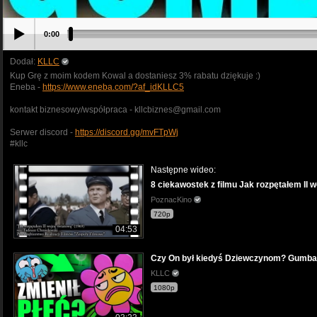
0:00
Dodał:
KLLC
Kup Grę z moim kodem Kowal a dostaniesz 3% rabatu dziękuje :)
Eneba -
https://www.eneba.com/?af_idKLLC5
kontakt biznesowy/współpraca - kllcbiznes@gmail.com
Serwer discord -
https://discord.gg/mvFTpWj
#kllc
Następne wideo:
8 ciekawostek z filmu Jak rozpętałem II 
PoznacKino
720p
04:53
Czy On był kiedyś Dziewczynom? Gumbal
KLLC
1080p