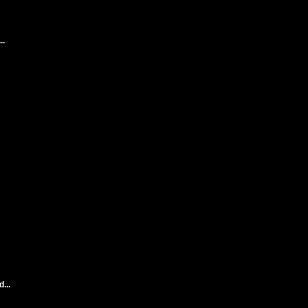
..
...