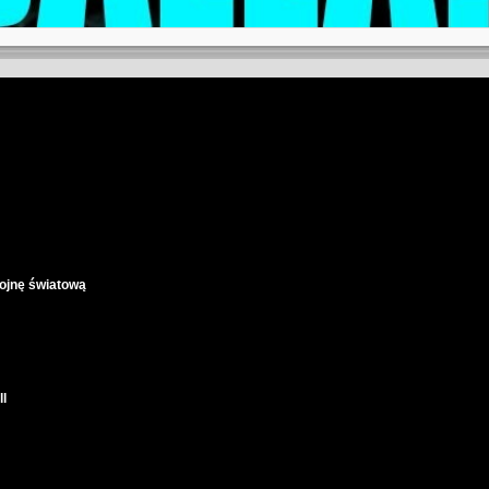
wojnę światową
l