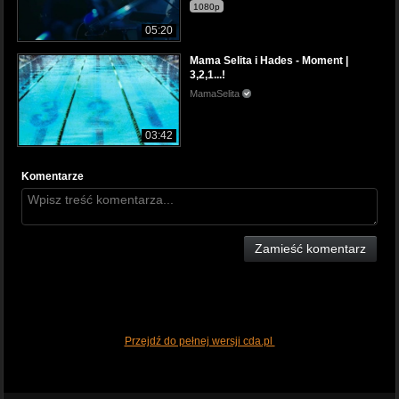
1080p
05:20
Mama Selita i Hades - Moment |
3,2,1...!
MamaSelita
03:42
Komentarze
Zamieść komentarz
Przejdź do pełnej wersji cda.pl