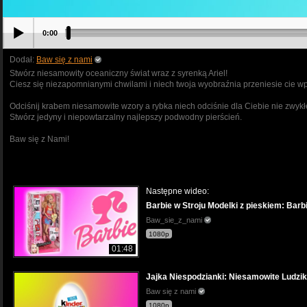
0:00
Dodał:
Baw się z nami
Stwórz niesamowity oceaniczny świat wraz z syrenką Ariel!
Ciesz się niezapomnianymi chwilami i niech twoja wyobraźnia przeniesie cie w
Odciśnij krabem niesamowite wzory a rybka niech odciśnie dla Ciebie nie zwykł
Stwórz jedyny i niepowtarzalny najlepszy podwodny pierścień.
Baw się z Nami!
Następne wideo:
Barbie w Stroju Modelki z pieskiem: Barb
Baw_sie_z_nami
1080p
01:48
Jajka Niespodzianki: Niesamowite Ludzik
Baw się z nami
1080p