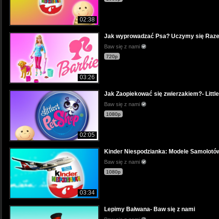
02:38
Jak wyprowadzać Psa? Uczymy się Razem
Baw się z nami
720p
03:26
Jak Zaopiekować się zwierzakiem?- Little
Baw się z nami
1080p
02:05
Kinder Niespodzianka: Modele Samolotów
Baw się z nami
1080p
03:34
Lepimy Bałwana- Baw się z nami