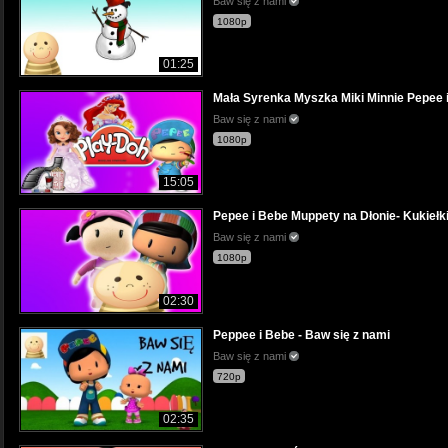
Baw się z nami
1080p
01:25
Mała Syrenka Myszka Miki Minnie Pepee i
Baw się z nami
1080p
15:05
Pepee i Bebe Muppety na Dłonie- Kukiełki
Baw się z nami
1080p
02:30
Peppee i Bebe - Baw się z nami
Baw się z nami
720p
02:35