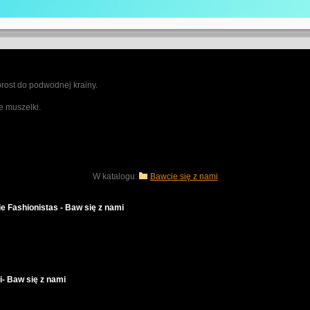
prost do podwodnej krainy.
e muszelki.
W katalogu:
Bawcie się z nami
ie Fashionistas - Baw się z nami
i- Baw się z nami