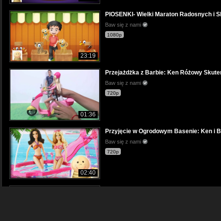
PIOSENKI- Wielki Maraton Radosnych i Sk
Baw się z nami
1080p
23:19
Przejażdżka z Barbie: Ken Różowy Skuter
Baw się z nami
720p
01:36
Przyjęcie w Ogrodowym Basenie: Ken i B
Baw się z nami
720p
02:40
Toaletka Barbie- bawcie się z nami
Baw się z nami
720p