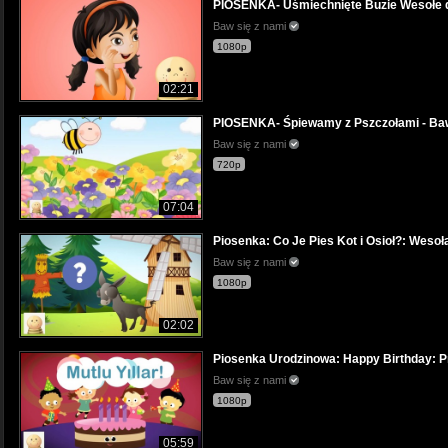
PIOSENKA- Uśmiechnięte Buzie Wesołe dz
Baw się z nami
1080p
02:21
PIOSENKA- Śpiewamy z Pszczołami - Baw
Baw się z nami
720p
07:04
Piosenka: Co Je Pies Kot i Osioł?: Wesoł
Baw się z nami
1080p
02:02
Piosenka Urodzinowa: Happy Birthday: Pr
Baw się z nami
1080p
05:59