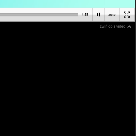
4:58
auto
zwiń opis video