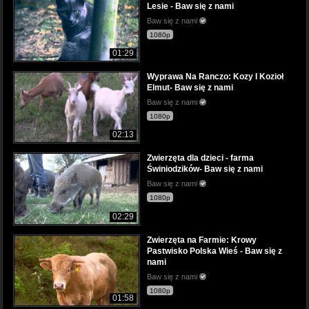
Lesie - Baw się z nami
Baw się z nami
1080p
01:29
Wyprawa Na Ranczo: Kozy I Kozioł
Elmut- Baw się z nami
Baw się z nami
1080p
02:13
Zwierzęta dla dzieci - farma
Świniodzików- Baw się z nami
Baw się z nami
1080p
02:29
Zwierzęta na Farmie: Krowy
Pastwisko Polska Wieś - Baw się z
nami
Baw się z nami
1080p
01:58