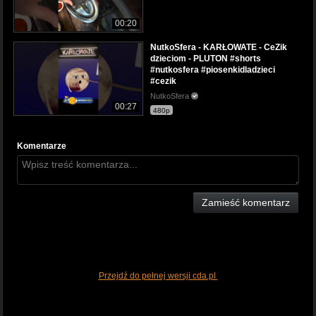
00:20
NutkoSfera - KARŁOWATE - CeZik
dzieciom - PLUTON #shorts
#nutkosfera #piosenkidladzieci
#cezik
NutkoSfera
00:27
480p
Komentarze
Zamieść komentarz
Przejdź do pełnej wersji cda.pl