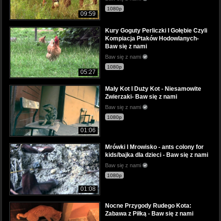
1080p
09:59
Kury Goguty Perliczki I Gołębie Czyli
Kompiacja Ptaków Hodowlanych-
Baw się z nami
Baw się z nami
1080p
05:27
Mały Kot I Duży Kot - Niesamowite
Zwierzaki- Baw się z nami
Baw się z nami
1080p
01:06
Mrówki I Mrowisko - ants colony for
kids/bajka dla dzieci - Baw się z nami
Baw się z nami
1080p
01:08
Nocne Przygody Rudego Kota:
Zabawa z Piłką - Baw się z nami