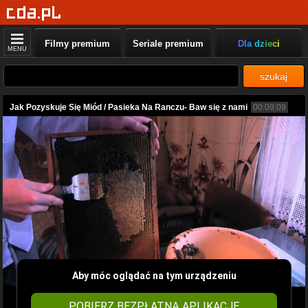
Filmy premium
Seriale premium
Dla dzieci
MENU
szukaj
Jak Pozyskuje Się Miód / Pasieka Na Ranczu- Baw się z nami
00:09:09
Aby móc oglądać na tym urządzeniu
POBIERZ BEZPŁATNĄ APLIKACJĘ