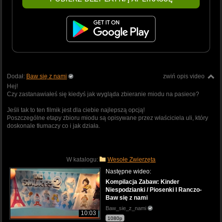
Dodał:
Baw się z nami
zwiń opis video
Hej!
Czy zastanawiałeś się kiedyś jak wygląda zbieranie miodu na pasiece?
Jeśli tak to ten filmik jest dla ciebie najlepszą opcją!
Poszczególne etapy zbioru miodu są opisywane przez właściciela uli, który
doskonale tłumaczy co i jak działa.
W katalogu:
Wesołe Zwierzęta
Następne wideo:
Kompilacja Zabaw: Kinder
Niespodzianki / Piosenki I Ranczo-
Baw się z nami
Baw_sie_z_nami
10:03
1080p