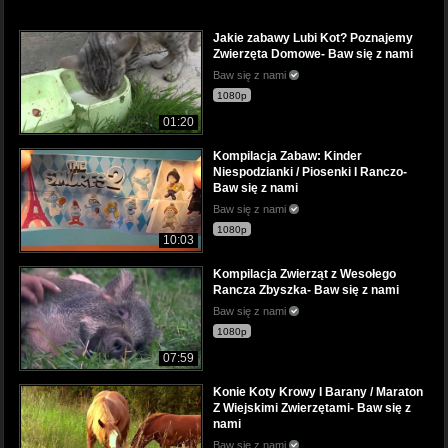
Jakie zabawy Lubi Kot? Poznajemy
Zwierzęta Domowe- Baw się z nami
Baw się z nami
1080p
01:20
Kompilacja Zabaw: Kinder
Niespodzianki / Piosenki I Ranczo-
Baw się z nami
Baw się z nami
1080p
10:03
Kompilacja Zwierząt z Wesołego
Rancza Zbyszka- Baw się z nami
Baw się z nami
1080p
07:59
Konie Koty Krowy I Barany / Maraton
Z Wiejskimi Zwierzętami- Baw się z
nami
Baw się z nami