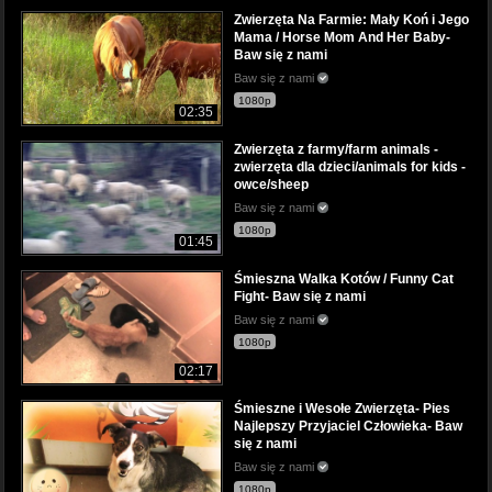
Zwierzęta Na Farmie: Mały Koń i Jego
Mama / Horse Mom And Her Baby-
Baw się z nami
Baw się z nami
1080p
02:35
Zwierzęta z farmy/farm animals -
zwierzęta dla dzieci/animals for kids -
owce/sheep
Baw się z nami
1080p
01:45
Śmieszna Walka Kotów / Funny Cat
Fight- Baw się z nami
Baw się z nami
1080p
02:17
Śmieszne i Wesołe Zwierzęta- Pies
Najlepszy Przyjaciel Człowieka- Baw
się z nami
Baw się z nami
1080p