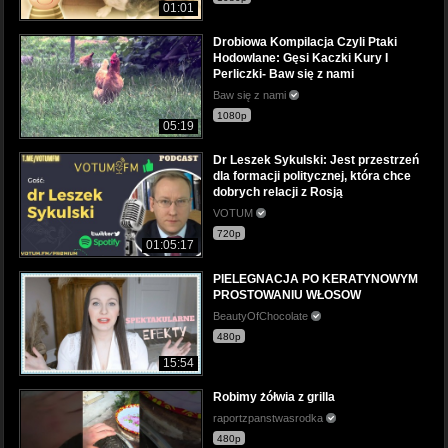
01:01
Drobiowa Kompilacja Czyli Ptaki
Hodowlane: Gęsi Kaczki Kury I
Perliczki- Baw się z nami
Baw się z nami
1080p
05:19
Dr Leszek Sykulski: Jest przestrzeń
dla formacji politycznej, która chce
dobrych relacji z Rosją
VOTUM
720p
01:05:17
PIELEGNACJA PO KERATYNOWYM
PROSTOWANIU WŁOSOW
BeautyOfChocolate
480p
15:54
Robimy żółwia z grilla
raportzpanstwasrodka
480p