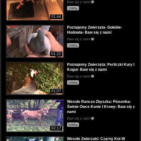
Baw się z nami
1080p
01:44
Poznajemy Zwierzęta- Gołebie-
Hodowla- Baw się z nami
Baw się z nami
1080p
01:22
Poznajemy Zwierzęta: Perliczki Kury I
Kogut- Baw się z nami
Baw się z nami
1080p
01:07
Wesołe Ranczo Zbyszka: Piosenka:
Świnie Owce Konie I Krowy- Baw się z
nami
Baw się z nami
1080p
02:17
Wesołe Zwierzaki: Czarny Kot W