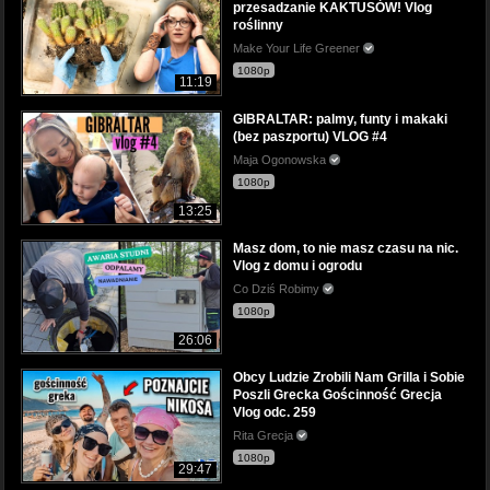
przesadzanie KAKTUSÓW! Vlog
roślinny
Make Your Life Greener
1080p
11:19
GIBRALTAR: palmy, funty i makaki
(bez paszportu) VLOG #4
Maja Ogonowska
1080p
13:25
Masz dom, to nie masz czasu na nic.
Vlog z domu i ogrodu
Co Dziś Robimy
1080p
26:06
Obcy Ludzie Zrobili Nam Grilla i Sobie
Poszli Grecka Gościnność Grecja
Vlog odc. 259
Rita Grecja
1080p
29:47