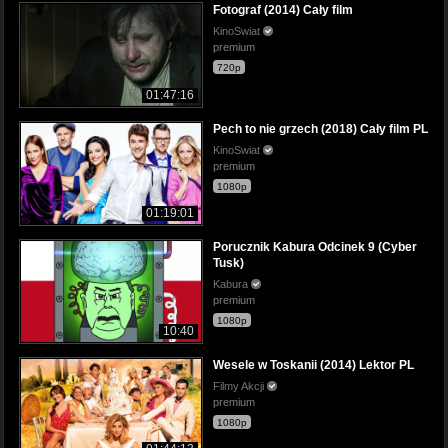
Fotograf (2014) Cały film
KinoSwiat
premium
720p
01:47:16
Pech to nie grzech (2018) Cały film PL
KinoSwiat
premium
1080p
01:19:01
Porucznik Kabura Odcinek 9 (Cyber
Tusk)
Kabura
premium
1080p
10:40
Wesele w Toskanii (2014) Lektor PL
Filmy Akcji
premium
1080p