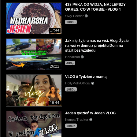
438 PAKA OD WIDZA, NAJLEPSZY
OKRES, CO W TORBIE - VLOG 4
Siwy Feeder
1080p
17:44
Jak się żyje u nas na wsi. Vlog. Życie
na wsi w domu z projektu Dom na
start bez względu
Haharbud
480p
26:22
VLOG // Tydzień z mamą
HollyMollyOfficial
1080p
19:44
Jeden tydzień w Jeden VLOG
Kempa Trucker
1080p