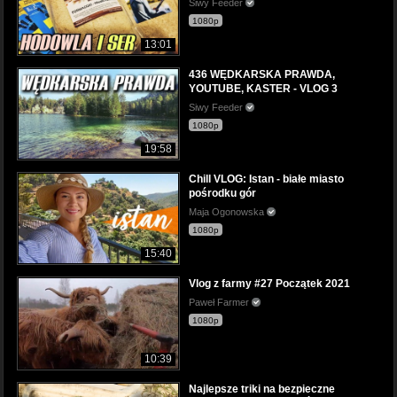
Siwy Feeder
1080p
13:01
436 WĘDKARSKA PRAWDA,
YOUTUBE, KASTER - VLOG 3
Siwy Feeder
1080p
19:58
Chill VLOG: Istan - białe miasto
pośrodku gór
Maja Ogonowska
1080p
15:40
Vlog z farmy #27 Początek 2021
Paweł Farmer
1080p
10:39
Najlepsze triki na bezpieczne