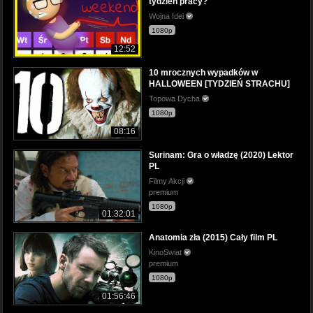
tydzień pracy?
Wojna Idei
1080p
12:52
10 mrocznych wypadków w
HALLOWEEN [TYDZIEŃ STRACHU]
Topowa Dycha
1080p
08:16
Surinam: Gra o władzę (2020) Lektor
PL
Filmy Akcji
premium
1080p
01:32:01
Anatomia zła (2015) Cały film PL
KinoSwiat
premium
1080p
01:56:46