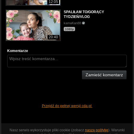
12:05
SPALIŁAM TO/GORĄCY
TYDZIEŃ/VLOG
kamaKan88
1080p
20:40
Komentarze
Zamieść komentarz
Przejdź do pełnej wersji cda.pl
Nasz serwis wykorzystuje pliki cookie (zobacz
naszą politykę
). Warunki