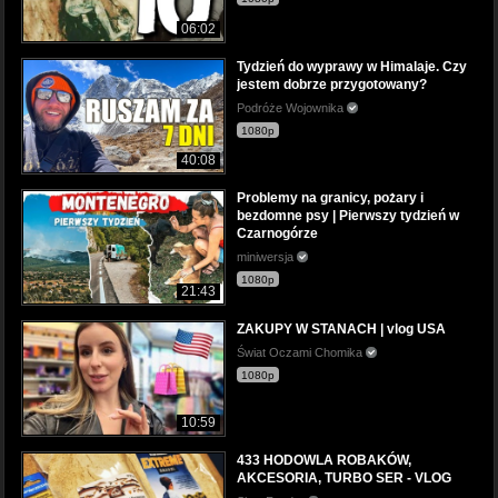
06:02
Tydzień do wyprawy w Himalaje. Czy
jestem dobrze przygotowany?
Podróże Wojownika
1080p
40:08
Problemy na granicy, pożary i
bezdomne psy | Pierwszy tydzień w
Czarnogórze
miniwersja
1080p
21:43
ZAKUPY W STANACH | vlog USA
Świat Oczami Chomika
1080p
10:59
433 HODOWLA ROBAKÓW,
AKCESORIA, TURBO SER - VLOG