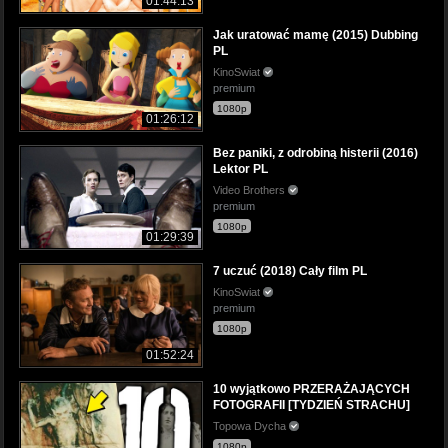
01:44:13
Jak uratować mamę (2015) Dubbing
PL
KinoSwiat
premium
1080p
01:26:12
Bez paniki, z odrobiną histerii (2016)
Lektor PL
Video Brothers
premium
1080p
01:29:39
7 uczuć (2018) Cały film PL
KinoSwiat
premium
1080p
01:52:24
10 wyjątkowo PRZERAŻAJĄCYCH
FOTOGRAFII [TYDZIEŃ STRACHU]
Topowa Dycha
1080p