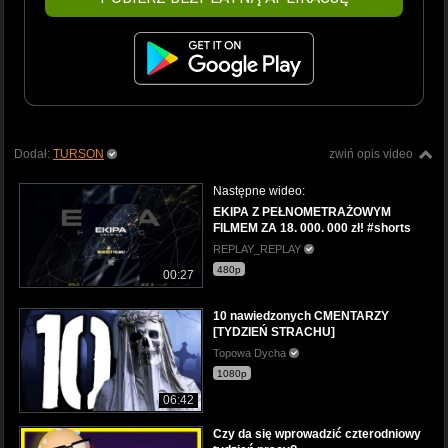
Dodał:
TURSON
zwiń opis video
Następne wideo:
EKIPA Z PEŁNOMETRAŻOWYM
FILMEM ZA 18. 000. 000 zł! #shorts
REPLAY_REPLAY
480p
00:27
10 nawiedzonych CMENTARZY
[TYDZIEŃ STRACHU]
Topowa Dycha
1080p
06:42
Czy da się wprowadzić czterodniowy