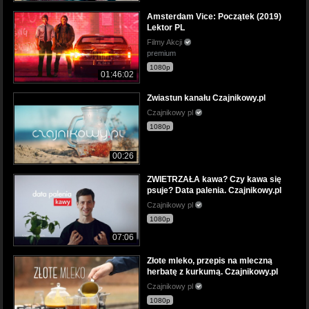
Amsterdam Vice: Początek (2019)
Lektor PL
Filmy Akcji
premium
1080p
01:46:02
Zwiastun kanału Czajnikowy.pl
Czajnikowy pl
1080p
00:26
ZWIETRZAŁA kawa? Czy kawa się
psuje? Data palenia. Czajnikowy.pl
Czajnikowy pl
1080p
07:06
Złote mleko, przepis na mleczną
herbatę z kurkumą. Czajnikowy.pl
Czajnikowy pl
1080p