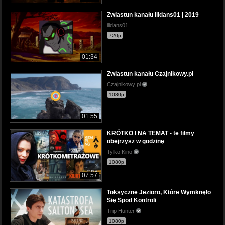
Zwiastun kanału ilidans01 | 2019
ilidans01
720p
01:34
Zwiastun kanału Czajnikowy.pl
Czajnikowy pl
1080p
01:55
KRÓTKO I NA TEMAT - te filmy
obejrzysz w godzinę
Tylko Kino
1080p
07:57
Toksyczne Jezioro, Które Wymknęło
Się Spod Kontroli
Trip Hunter
1080p