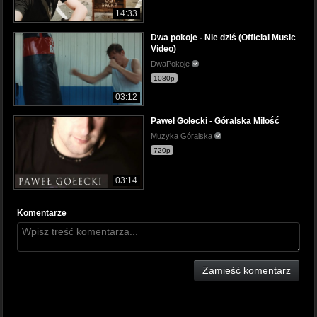
14:33
Dwa pokoje - Nie dziś (Official Music
Video)
DwaPokoje
1080p
03:12
Paweł Gołecki - Góralska Miłość
Muzyka Góralska
720p
03:14
Komentarze
Zamieść komentarz