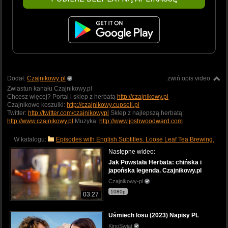
Dodał:
Czajnikowy pl
zwiń opis video
Zwiastun kanału Czajnikowy.pl
Chcesz więcej? Portal i sklep z herbatą
http://czajnikowy.pl
Czajnikowe koszulki:
http://czajnikowy.cupsell.pl
Twitter:
http://twitter.com/czajnikowypl
Sklep z najlepszą herbatą:
http://www.czajnikowy.pl
Muzyka:
http://www.joshwoodward.com
W katalogu:
Episodes with English Subtitles. Loose Leaf Tea Brewing.
Następne wideo:
Jak Powstała Herbata: chińska i
japońska legenda. Czajnikowy.pl
Czajnikowy-pl
1080p
03:27
Uśmiech losu (2023) Napisy PL
KinoSwiat