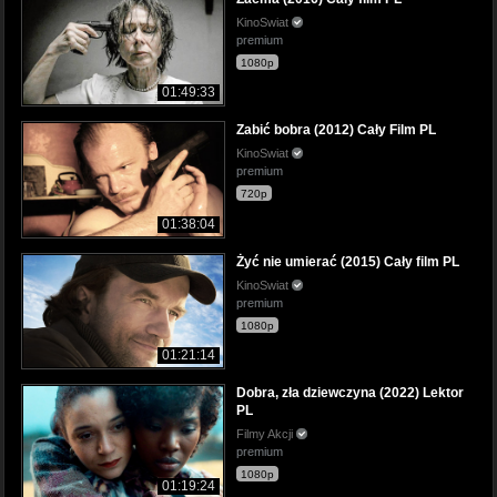
KinoSwiat
premium
1080p
01:49:33
Zabić bobra (2012) Cały Film PL
KinoSwiat
premium
720p
01:38:04
Żyć nie umierać (2015) Cały film PL
KinoSwiat
premium
1080p
01:21:14
Dobra, zła dziewczyna (2022) Lektor
PL
Filmy Akcji
premium
1080p
01:19:24