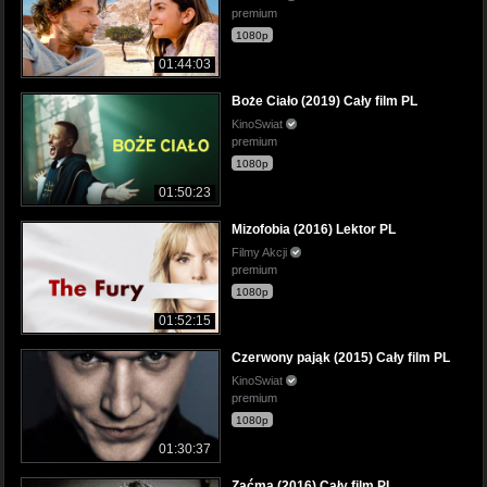
premium
1080p
01:44:03
Boże Ciało (2019) Cały film PL
KinoSwiat
premium
1080p
01:50:23
Mizofobia (2016) Lektor PL
Filmy Akcji
premium
1080p
01:52:15
Czerwony pająk (2015) Cały film PL
KinoSwiat
premium
1080p
01:30:37
Zaćma (2016) Cały film PL