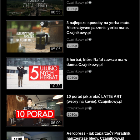
Czajnikowy pl
1080p
08:55
3 najlepsze sposoby na yerba mate.
Alternatywne parzenie yerba mate.
Czajnikowy.pl
Czajnikowy pl
1080p
05:05
5 herbat, które Rafał zawsze ma w
domu. Czajnikowy.pl
Czajnikowy pl
1080p
10:33
10 porad jak zrobić LATTE ART
(wzory na kawie). Czajnikowy.pl
Czajnikowy pl
1080p
06:00
Aeropress - jak zaparzać? Poradnik,
najczęstsze błędy. Czajnikowy.pl