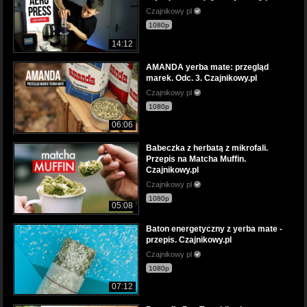
Czajnikowy pl
1080p
14:12
AMANDA yerba mate: przegląd
marek. Odc. 3. Czajnikowy.pl
Czajnikowy pl
1080p
06:06
Babeczka z herbatą z mikrofali.
Przepis na Matcha Muffin.
Czajnikowy.pl
Czajnikowy pl
1080p
05:08
Baton energetyczny z yerba mate -
przepis. Czajnikowy.pl
Czajnikowy pl
1080p
07:12