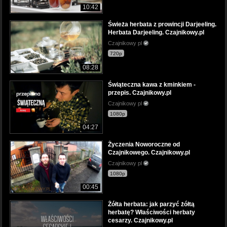
10:42
Świeża herbata z prowincji Darjeeling.
Herbata Darjeeling. Czajnikowy.pl
Czajnikowy pl
720p
08:28
Świąteczna kawa z kminkiem -
przepis. Czajnikowy.pl
Czajnikowy pl
1080p
04:27
Życzenia Noworoczne od
Czajnikowego. Czajnikowy.pl
Czajnikowy pl
1080p
00:45
Żółta herbata: jak parzyć żółtą
herbatę? Właściwości herbaty
cesarzy. Czajnikowy.pl