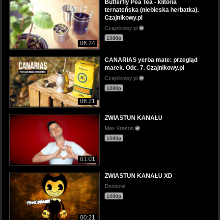
Butterfly Pea Tea - klitoria
ternateńska (niebieska herbatka).
Czajnikowy.pl
Czajnikowy pl
1080p
06:24
CANARIAS yerba mate: przegląd
marek. Odc. 7. Czajnikowy.pl
Czajnikowy pl
1080p
06:21
ZWIASTUN KANAŁU
Max Krason
1080p
01:01
ZWIASTUN KANAŁU XD
Doniszeł
1080p
00:21