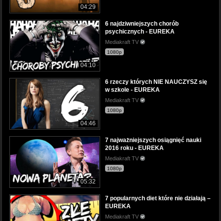
04:29
6 najdziwniejszych chorób
psychicznych - EUREKA
Mediakraft TV
1080p
04:10
6 rzeczy których NIE NAUCZYSZ się
w szkole - EUREKA
Mediakraft TV
1080p
04:46
7 najważniejszych osiągnięć nauki
2016 roku - EUREKA
Mediakraft TV
1080p
05:32
7 popularnych diet które nie działają –
EUREKA
Mediakraft TV