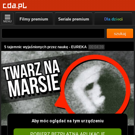
Filmy premium
Seriale premium
Dla dzieci
MENU
szukaj
5 tajemnic wyjaśnionych przez naukę - EUREKA
00:04:39
Aby móc oglądać na tym urządzeniu
POBIERZ BEZPŁATNĄ APLIKACJĘ