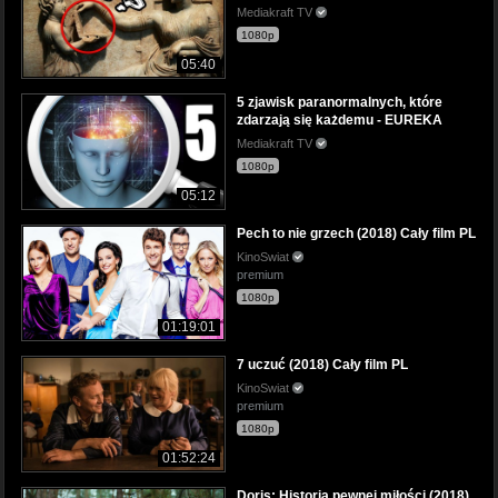
Mediakraft TV
1080p
05:40
5 zjawisk paranormalnych, które
zdarzają się każdemu - EUREKA
Mediakraft TV
1080p
05:12
Pech to nie grzech (2018) Cały film PL
KinoSwiat
premium
1080p
01:19:01
7 uczuć (2018) Cały film PL
KinoSwiat
premium
1080p
01:52:24
Doris: Historia pewnej miłości (2018)