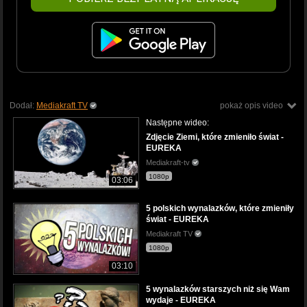
Dodał:
Mediakraft TV
pokaż opis video
Następne wideo:
Zdjęcie Ziemi, które zmieniło świat -
EUREKA
Mediakraft-tv
1080p
03:06
5 polskich wynalazków, które zmieniły
świat - EUREKA
Mediakraft TV
1080p
03:10
5 wynalazków starszych niż się Wam
wydaje - EUREKA