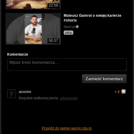
22:59
Mateusz Gamrot o swojej karierze
#shorts
Sport.pl
480p
00:37
Komentarze
Zamieść komentarz
anonim
+ 2
Kiepskie wytłumaczenia.
odpowiedz
Przejdź do pełnej wersji cda.pl