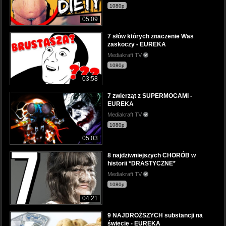
1080p
05:09
7 słów których znaczenie Was
zaskoczy - EUREKA
Mediakraft TV
1080p
03:58
7 zwierząt z SUPERMOCAMI -
EUREKA
Mediakraft TV
1080p
05:03
8 najdziwniejszych CHORÓB w
historii *DRASTYCZNE*
Mediakraft TV
1080p
04:21
9 NAJDROŻSZYCH substancji na
świecie - EUREKA