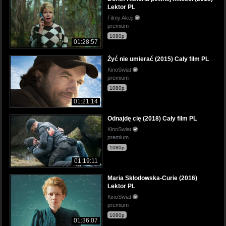
Lektor PL
Filmy Akcji
premium
1080p
01:28:57
Żyć nie umierać (2015) Cały film PL
KinoSwiat
premium
1080p
01:21:14
Odnajdę cię (2018) Cały film PL
KinoSwiat
premium
1080p
01:19:11
Maria Skłodowska-Curie (2016)
Lektor PL
KinoSwiat
premium
1080p
01:36:07