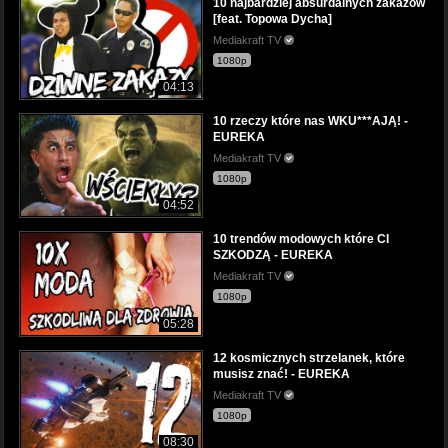
10 najbardziej absurdalnych zakazów
[feat. Topowa Dycha]
Mediakraft TV
1080p
04:13
10 rzeczy które nas WKU***AJĄ! -
EUREKA
Mediakraft TV
1080p
04:52
10 trendów modowych które CI
SZKODZĄ - EUREKA
Mediakraft TV
1080p
05:28
12 kosmicznych strzelanek, które
musisz znać! - EUREKA
Mediakraft TV
1080p
08:30