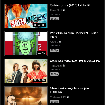
Tydzień grozy (2016) Lektor PL
Filmy Akcji
premium
1080p
01:48:03
Porucznik Kabura Odcinek 9 (Cyber
Tusk)
Kabura
premium
1080p
10:40
Życie jest wspaniałe (2018) Lektor PL
Filmy Akcji
premium
1080p
01:37:09
6 broni zakazanych na wojnie -
EUREKA
Mediakraft TV
1080p