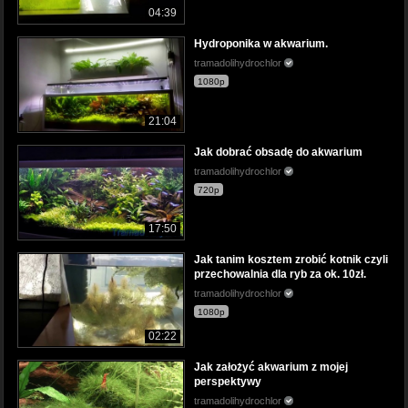
04:39
Hydroponika w akwarium.
tramadolihydrochlor
1080p
21:04
Jak dobrać obsadę do akwarium
tramadolihydrochlor
720p
17:50
Jak tanim kosztem zrobić kotnik czyli
przechowalnia dla ryb za ok. 10zł.
tramadolihydrochlor
1080p
02:22
Jak założyć akwarium z mojej
perspektywy
tramadolihydrochlor