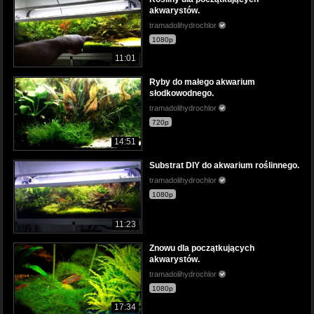
akwarystów.
tramadolihydrochlor
1080p
11:01
Ryby do małego akwarium
słodkowodnego.
tramadolihydrochlor
720p
14:51
Substrat DIY do akwarium roślinnego.
tramadolihydrochlor
1080p
11:23
Znowu dla początkujących
akwarystów.
tramadolihydrochlor
1080p
17:34