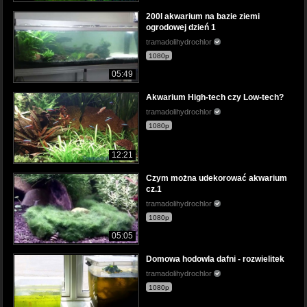
200l akwarium na bazie ziemi
ogrodowej dzień 1
tramadolihydrochlor
1080p
05:49
Akwarium High-tech czy Low-tech?
tramadolihydrochlor
1080p
12:21
Czym można udekorować akwarium
cz.1
tramadolihydrochlor
1080p
05:05
Domowa hodowla dafni - rozwielitek
tramadolihydrochlor
1080p