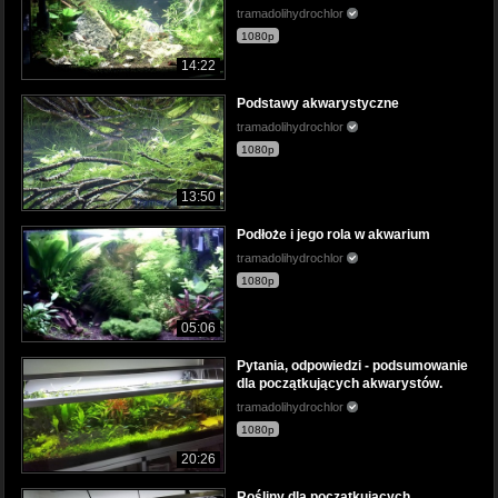
tramadolihydrochlor
1080p
14:22
Podstawy akwarystyczne
tramadolihydrochlor
1080p
13:50
Podłoże i jego rola w akwarium
tramadolihydrochlor
1080p
05:06
Pytania, odpowiedzi - podsumowanie
dla początkujących akwarystów.
tramadolihydrochlor
1080p
20:26
Rośliny dla początkujących