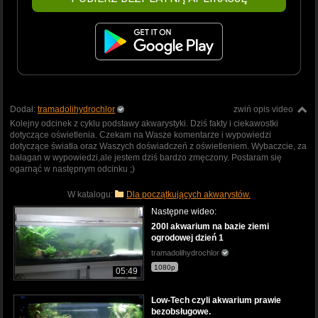
Dodał:
tramadolihydrochlor
zwiń opis video
Kolejny odcinek z cyklu podstawy akwarystyki. Dziś fakty i ciekawostki
dotyczące oświetlenia. Czekam na Wasze komentarze i wypowiedzi
dotyczące światła oraz Waszych doświadczeń z oświetleniem. Wybaczcie, za
bałagan w wypowiedzi,ale jestem dziś bardzo zmęczony. Postaram się
ogarnąć w następnym odcinku ;)
W katalogu:
Dla początkujących akwarystów.
Następne wideo:
200l akwarium na bazie ziemi
ogrodowej dzień 1
tramadolihydrochlor
1080p
05:49
Low-Tech czyli akwarium prawie
bezobsługowe.