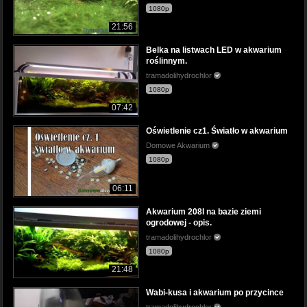
1080p
21:56
Belka na listwach LED w akwarium
roślinnym.
tramadolihydrochlor
1080p
07:42
Oświetlenie cz1. Światło w akwarium
Domowe Akwarium
1080p
06:11
Akwarium 208l na bazie ziemi
ogrodowej - opis.
tramadolihydrochlor
1080p
21:48
Wabi-kusa i akwarium po przycince