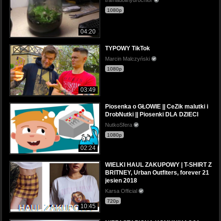
tramadolihydrochlor
1080p
04:20
TYPOWY TikTok
Marcin Malczyński
1080p
03:49
Piosenka o GŁOWIE || CeZik malutki i
DrobNutki || Piosenki DLA DZIECI
NutkoSfera
1080p
02:24
WIELKI HAUL ZAKUPOWY | T-SHIRT Z
BRITNEY, Urban Outfiters, forever 21
jesien 2018
Karsa Official
720p
10:45