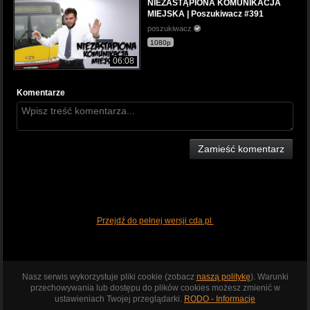
NIEZASTĄPIONA KOMUNIKACJA
MIEJSKA | Poszukiwacz #391
poszukiwacz
1080p
06:08
Komentarze
Zamieść komentarz
Przejdź do pełnej wersji cda.pl
Nasz serwis wykorzystuje pliki cookie (zobacz
naszą politykę
). Warunki
przechowywania lub dostępu do plików cookies możesz zmienić w
ustawieniach Twojej przeglądarki.
RODO - Informacje