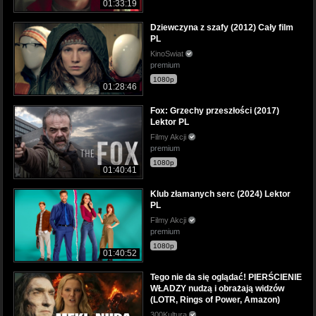
01:33:19
Dziewczyna z szafy (2012) Cały film
PL
KinoSwiat
premium
1080p
01:28:46
Fox: Grzechy przeszłości (2017)
Lektor PL
Filmy Akcji
premium
1080p
01:40:41
Klub złamanych serc (2024) Lektor
PL
Filmy Akcji
premium
1080p
01:40:52
Tego nie da się oglądać! PIERŚCIENIE
WŁADZY nudzą i obrażają widzów
(LOTR, Rings of Power, Amazon)
300Kultura