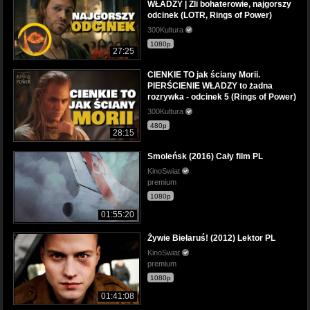
WŁADZY | Źli bohaterowie, najgorszy
odcinek (LOTR, Rings of Power)
300Kultura
1080p
27:25
CIENKIE TO jak ściany Morii.
PIERŚCIENIE WŁADZY to żadna
rozrywka - odcinek 5 (Rings of Power)
300Kultura
480p
28:15
Smoleńsk (2016) Cały film PL
KinoSwiat
premium
1080p
01:55:20
Żywie Biełaruś! (2012) Lektor PL
KinoSwiat
premium
1080p
01:41:08