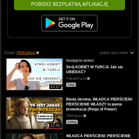
POBIERZ BEZPŁATNĄ APLIKACJĘ
Dodał:
300Kultura
pokaż opis video
Następne wideo:
Strój KOBIET W TURCJI. Jak się
UBIERAĆ?
PolkaWTurcji
720p
12:17
Bieda okrutna. WŁADCA PIERŚCIENI:
PIERŚCIENIE WŁADZY to jawna
prowokacja (Rings of Power)
300Kultura
1080p
12:41
WŁADCA PIERŚCIENI: PIERŚCIENIE