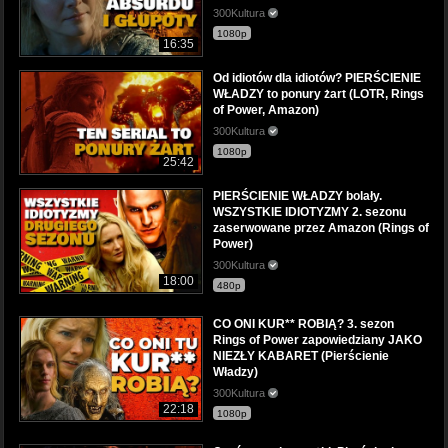
300Kultura
1080p
16:35
Od idiotów dla idiotów? PIERŚCIENIE
WŁADZY to ponury żart (LOTR, Rings
of Power, Amazon)
300Kultura
1080p
25:42
PIERŚCIENIE WŁADZY bolały.
WSZYSTKIE IDIOTYZMY 2. sezonu
zaserwowane przez Amazon (Rings of
Power)
300Kultura
18:00
480p
CO ONI KUR** ROBIĄ? 3. sezon
Rings of Power zapowiedziany JAKO
NIEZŁY KABARET (Pierścienie
Władzy)
300Kultura
22:18
1080p