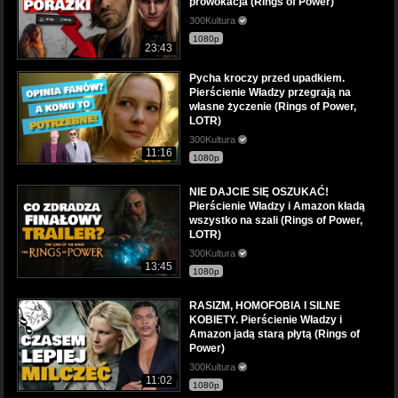
prowokacja (Rings of Power)
300Kultura
1080p
23:43
Pycha kroczy przed upadkiem.
Pierścienie Władzy przegrają na
własne życzenie (Rings of Power,
LOTR)
300Kultura
11:16
1080p
NIE DAJCIE SIĘ OSZUKAĆ!
Pierścienie Władzy i Amazon kładą
wszystko na szali (Rings of Power,
LOTR)
300Kultura
13:45
1080p
RASIZM, HOMOFOBIA I SILNE
KOBIETY. Pierścienie Władzy i
Amazon jadą starą płytą (Rings of
Power)
300Kultura
11:02
1080p