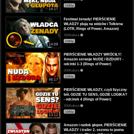
1080p
14:17
Festiwal żenady! PIERŚCIENIE
WŁADZY plują na widzów i Tolkiena
(LOTR, Rings of Power, Amazon)
300Kultura
1080p
14:09
PIERŚCIENIE WŁADZY WRÓCIŁY!
Amazon serwuje NUDĘ I BZDURY -
odcinki 1-3 (Rings of Power)
300Kultura
1080p
46:17
PIERŚCIENIE WŁADZY, czyli fizyczny
ból. GDZIE TU SENS, GDZIE LOGIKA?
- odcinek 4 (Rings of Power)
300Kultura
1080p
13:12
Amazon i natłok głupot. PIERŚCIENIE
WŁADZY i trailer 2. sezonu to jawna