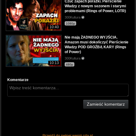
Czuć zapach porażki. Pierścienie
Władzy z nowym sezonem i starymi
problemami (Rings of Power, LOTR)
300Kultura
1080p
10:40
Nie mają ŻADNEGO WYJŚCIA.
Amazon musi dokończyć Pierścienie
Władzy POD GROŹBĄ KARY (Rings
of Power)
300Kultura
10:13
480p
Komentarze
Zamieść komentarz
Przejdź do pełnej wersji cda.pl