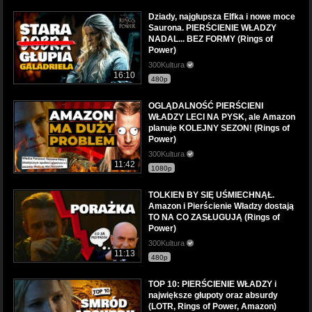
Dziady, najgłupsza Elfka i nowe moce
Saurona. PIERŚCIENIE WŁADZY
NADAL... BEZ FORMY (Rings of
Power)
300Kultura
16:10
480p
OGLĄDALNOŚĆ PIERŚCIENI
WŁADZY LECI NA PYSK, ale Amazon
planuje KOLEJNY SEZON! (Rings of
Power)
300Kultura
11:42
1080p
TOLKIEN BY SIĘ UŚMIECHNĄŁ.
Amazon i Pierścienie Władzy dostają
TO NA CO ZASŁUGUJĄ (Rings of
Power)
300Kultura
11:13
480p
TOP 10: PIERŚCIENIE WŁADZY i
największe głupoty oraz absurdy
(LOTR, Rings of Power, Amazon)