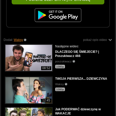
Dodał:
Waksy
pokaż opis video
Następne wideo:
DLACZEGO SIĘ ŚMIEJECIE? |
Poszukiwacz 466
poszukiwacz
1080p
08:52
TWOJA PIERWSZA... DZIEWCZYNA
Waksy
1080p
12:45
Jak PODERWAĆ dziewczynę w
WAKACJE