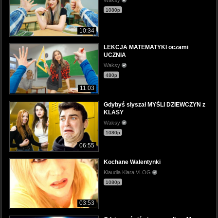
1080p
10:34
LEKCJA MATEMATYKI oczami
UCZNIA
Waksy
480p
11:03
Gdybyś słyszał MYŚLI DZIEWCZYN z
KLASY
Waksy
1080p
06:55
Kochane Walentynki
Klaudia Klara VLOG
1080p
03:53