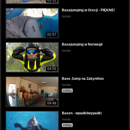
05:12
Basejumping w Grecji - PIĘKNE!
honda
02:57
Basejumping w Norwegii
honda
04:55
Base Jump na Zakynthos
honda
1080p
04:49
Basen - wpadki/wypadki
honda
1080p