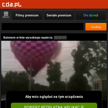
Filmy premium
Seriale premium
Dla dzieci
MENU
szukaj
Balonem w linie wysokiego napiecia
00:02:37
Aby móc oglądać na tym urządzeniu
POBIERZ BEZPŁATNĄ APLIKACJĘ