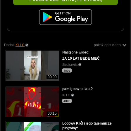
Dodał:
KLLC
pokaż opis video
Następne wideo:
ZA 10 LAT BĘDĘ MIEĆ
SlodkaAda
480p
00:09
pamiętasz te lata?
KLLC
480p
00:15
Lodowy Król i jego tajemnicze
pingwiny!