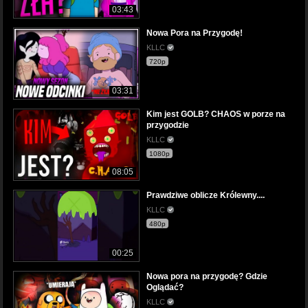
03:43
Nowa Pora na Przygodę!
KLLC
720p
03:31
Kim jest GOLB? CHAOS w porze na
przygodzie
KLLC
1080p
08:05
Prawdziwe oblicze Królewny....
KLLC
480p
00:25
Nowa pora na przygodę? Gdzie
Oglądać?
KLLC