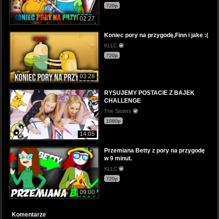
720p
02:27
Koniec pory na przygodę,Finn i jake :(
KLLC
720p
03:28
RYSUJEMY POSTACIE Z BAJEK
CHALLENGE
The Sisters
1080p
14:05
Przemiana Betty z pory na przygodę
w 9 minut.
KLLC
720p
09:00
Komentarze