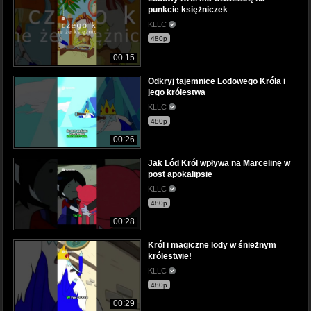
punkcie księżniczek
KLLC
480p
00:15
Odkryj tajemnice Lodowego Króla i
jego królestwa
KLLC
480p
00:26
Jak Lód Król wpływa na Marcelinę w
post apokalipsie
KLLC
480p
00:28
Król i magiczne lody w śnieżnym
królestwie!
KLLC
480p
00:29