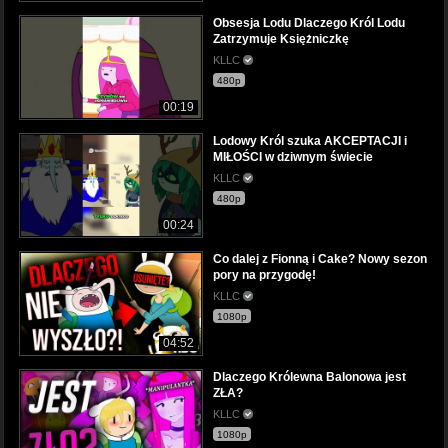
Obsesja Lodu Dlaczego Król Lodu
Zatrzymuje Księżniczkę
KLLC
480p
00:19
Lodowy Król szuka AKCEPTACJI i
MIŁOŚCI w dziwnym świecie
KLLC
480p
00:24
Co dalej z Fionną i Cake? Nowy sezon
pory na przygodę!
KLLC
1080p
04:52
Dlaczego Królewna Balonowa jest
ZŁA?
KLLC
1080p