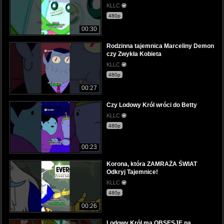
KLLC
480p
00:30
Rodzinna tajemnica Marceliny Demon
czy Zwykła Kobieta
KLLC
480p
00:27
Czy Lodowy Król wróci do Betty
KLLC
480p
00:23
Korona, która ZAMRAŻA ŚWIAT
Odkryj Tajemnice!
KLLC
480p
00:26
Lodowy Król ma OBSESJĘ na