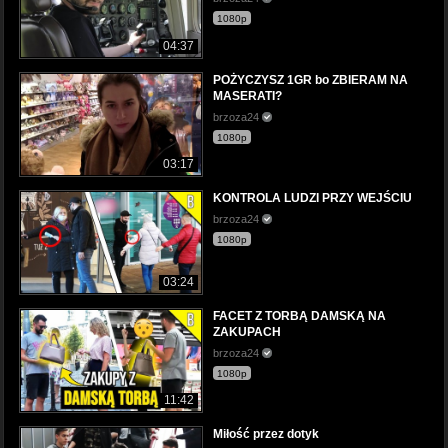
1080p
04:37
POŻYCZYSZ 1GR bo ZBIERAM NA
MASERATI?
brzoza24
1080p
03:17
KONTROLA LUDZI PRZY WEJŚCIU
brzoza24
1080p
03:24
FACET Z TORBĄ DAMSKĄ NA
ZAKUPACH
brzoza24
1080p
11:42
Miłość przez dotyk