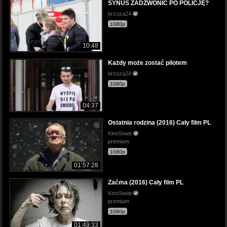
SYNUŚ ZADZWONIĆ PO POLICJĘ?
brzoza24
1080p
10:48
Każdy może zostać pilotem
brzoza24
1080p
04:37
Ostatnia rodzina (2016) Cały film PL
KinoSwiat
premium
1080p
01:57:28
Zaćma (2016) Cały film PL
KinoSwiat
premium
1080p
01:49:33