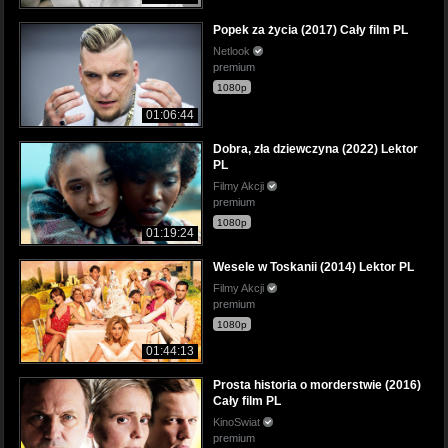
Popek za życia (2017) Cały film PL
Netlook
premium
1080p
01:06:44
Dobra, zła dziewczyna (2022) Lektor
PL
Filmy Akcji
premium
1080p
01:19:24
Wesele w Toskanii (2014) Lektor PL
Filmy Akcji
premium
1080p
01:44:13
Prosta historia o morderstwie (2016)
Cały film PL
KinoSwiat
premium