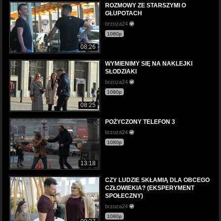
ROZMOWY ZE STARSZYMI O
GŁUPOTACH
brzoza24
1080p
08:26
WYMIENIMY SIĘ NA NAKLEJKI
SŁODZIAKI
brzoza24
1080p
08:25
POŻYCZONY TELEFON 3
brzoza24
1080p
13:18
CZY LUDZIE SKŁAMIĄ DLA OBCEGO
CZŁOWIEKIA? (EKSPERYMENT
SPOŁECZNY)
brzoza24
1080p