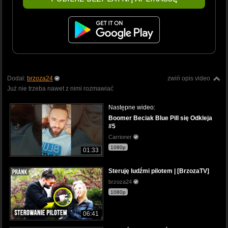
Dodał:
brzoza24
zwiń opis video
Już nie trzeba nawet z nimi rozmawiać
Następne wideo:
Boomer Beciak Blue Pill się Odkleja
#5
Carrioner
1080p
01:33
Steruję ludźmi pilotem | [BrzozaTV]
brzoza24
1080p
06:41