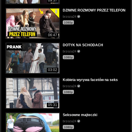
09:37
DZIWNE ROZMOWY PRZEZ TELEFON
brzoza24
1080p
06:47
DOTYK NA SCHODACH
brzoza24
1080p
03:02
Kobieta wyrywa facetów na seks
brzoza24
1080p
05:31
Seksowne majteczki
brzoza24
1080p