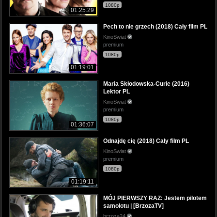
1080p
01:25:29
Pech to nie grzech (2018) Cały film PL
KinoSwiat
premium
1080p
01:19:01
Maria Skłodowska-Curie (2016)
Lektor PL
KinoSwiat
premium
1080p
01:36:07
Odnajdę cię (2018) Cały film PL
KinoSwiat
premium
1080p
01:19:11
MÓJ PIERWSZY RAZ: Jestem pilotem
samolotu | [BrzozaTV]
brzoza24