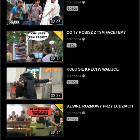
brzoza24
1080p
03:06
CO TY ROBISZ Z TYM FACETEM?
brzoza24
480p
08:15
KOŁO SIĘ KRĘCI W WALIZCE
brzoza24
1080p
03:37
DZIWNE ROZMOWY PRZY LUDZIACH
brzoza24
1080p
08:42