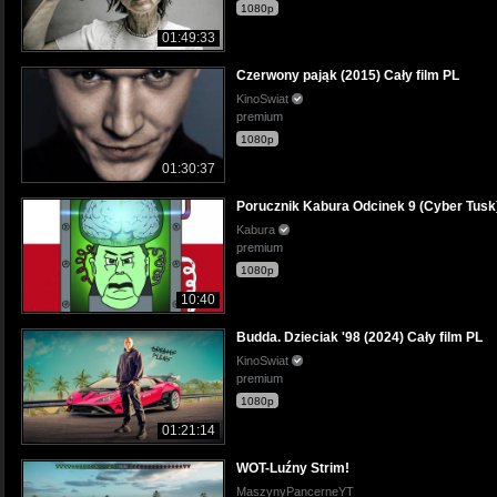
1080p
01:49:33
Czerwony pająk (2015) Cały film PL
KinoSwiat
premium
1080p
01:30:37
Porucznik Kabura Odcinek 9 (Cyber Tusk
Kabura
premium
1080p
10:40
Budda. Dzieciak '98 (2024) Cały film PL
KinoSwiat
premium
1080p
01:21:14
WOT-Luźny Strim!
MaszynyPancerneYT