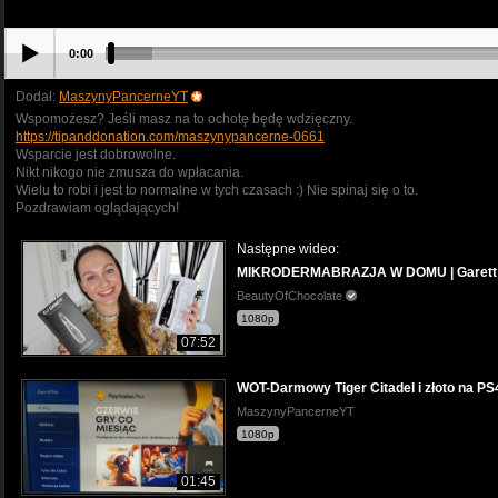
0:00
Dodał:
MaszynyPancerneYT
Wspomożesz? Jeśli masz na to ochotę będę wdzięczny.
https://tipanddonation.com/maszynypancerne-0661
Wsparcie jest dobrowolne.
Nikt nikogo nie zmusza do wpłacania.
Wielu to robi i jest to normalne w tych czasach :) Nie spinaj się o to.
Pozdrawiam oglądających!
Następne wideo:
MIKRODERMABRAZJA W DOMU | Garett |
BeautyOfChocolate
1080p
07:52
WOT-Darmowy Tiger Citadel i złoto na PS
MaszynyPancerneYT
1080p
01:45