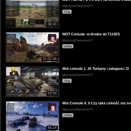
MaszynyPancerneYT
720p
08:30
WOT Console- w drodze do T110E5
MaszynyPancerneYT
1080p
01:02:36
Wot console 1. 30 Turbany i załoganci :D
MaszynyPancerneYT
720p
03:59
Wot Console 6. 0 Czy taka celność ma se
MaszynyPancerneYT
1080p
46:24