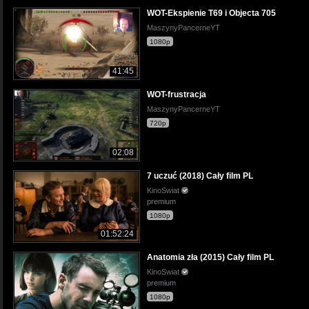
WOT-Ekspienie T69 i Objecta 705
MaszynyPancerneYT
1080p
41:45
WOT-frustracja
MaszynyPancerneYT
720p
02:08
7 uczuć (2018) Cały film PL
KinoSwiat
premium
1080p
01:52:24
Anatomia zła (2015) Cały film PL
KinoSwiat
premium
1080p