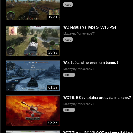
720p
19:41
WOT-Maus vs Type 5- 5vs5 PS4
MaszynyPancerneYT
720p
29:32
Wot 6. 0 and no premium bonus !
MaszynyPancerneYT
1080p
01:28
WOT 6. 0 Czy totalna precyzja ma sens?
MaszynyPancerneYT
1080p
03:33
WOT 7lat na PC VS WOT na konsoli 4 lata.