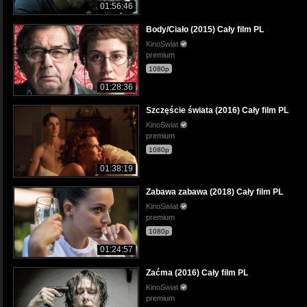
01:56:46
Body/Ciało (2015) Cały film PL
KinoSwiat
premium
1080p
01:28:36
Szczęście świata (2016) Cały film PL
KinoSwiat
premium
1080p
01:38:19
Zabawa zabawa (2018) Cały film PL
KinoSwiat
premium
1080p
01:24:57
Zaćma (2016) Cały film PL
KinoSwiat
premium