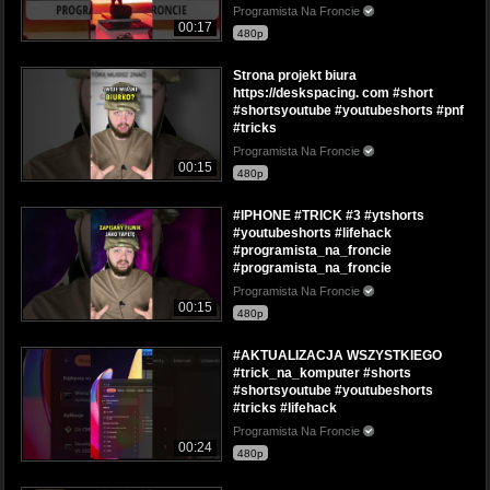
Programista Na Froncie
00:17
480p
Strona projekt biura
https://deskspacing. com #short
#shortsyoutube #youtubeshorts #pnf
#tricks
Programista Na Froncie
00:15
480p
#IPHONE #TRICK #3 #ytshorts
#youtubeshorts #lifehack
#programista_na_froncie
#programista_na_froncie
Programista Na Froncie
00:15
480p
#AKTUALIZACJA WSZYSTKIEGO
#trick_na_komputer #shorts
#shortsyoutube #youtubeshorts
#tricks #lifehack
Programista Na Froncie
00:24
480p