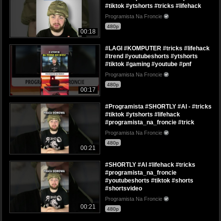
#tiktok #ytshorts #tricks #lifehack
Programista Na Froncie
480p
00:18
#LAGI #KOMPUTER #tricks #lifehack
#trend #youtubeshorts #ytshorts
#tiktok #gaming #youtube #pnf
Programista Na Froncie
480p
00:17
#Programista #SHORTLY #AI - #tricks
#tiktok #ytshorts #lifehack
#programista_na_froncie #trick
Programista Na Froncie
480p
00:21
#SHORTLY #AI #lifehack #tricks
#programista_na_froncie
#youtubeshorts #tiktok #shorts
#shortsvideo
Programista Na Froncie
00:21
480p