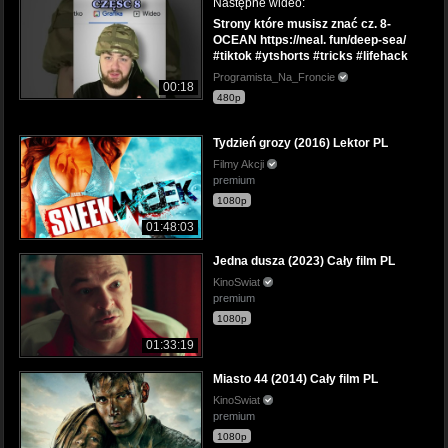
Następne wideo:
Strony które musisz znać cz. 8-
OCEAN https://neal. fun/deep-sea/
#tiktok #ytshorts #tricks #lifehack
Programista_Na_Froncie
00:18
480p
Tydzień grozy (2016) Lektor PL
Filmy Akcji
premium
1080p
01:48:03
Jedna dusza (2023) Cały film PL
KinoSwiat
premium
1080p
01:33:19
Miasto 44 (2014) Cały film PL
KinoSwiat
premium
1080p