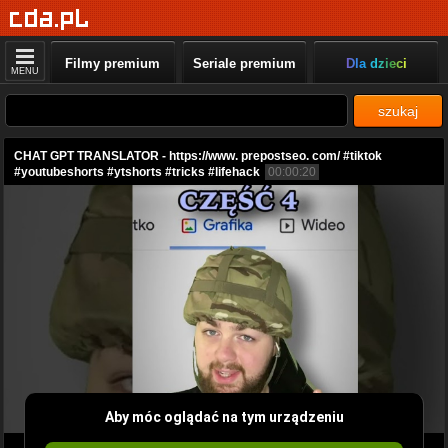
Filmy premium
Seriale premium
Dla dzieci
MENU
szukaj
CHAT GPT TRANSLATOR - https://www. prepostseo. com/ #tiktok
#youtubeshorts #ytshorts #tricks #lifehack
00:00:20
Aby móc oglądać na tym urządzeniu