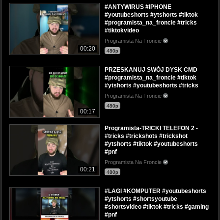
#ANTYWIRUS #IPHONE
#youtubeshorts #ytshorts #tiktok
#programista_na_froncie #tricks
#tiktokvideo
Programista Na Froncie
00:20
480p
PRZESKANUJ SWÓJ DYSK CMD
#programista_na_froncie #tiktok
#ytshorts #youtubeshorts #tricks
Programista Na Froncie
480p
00:17
Programista-TRICKI TELEFON 2 -
#tricks #trickshots #trickshot
#ytshorts #tiktok #youtubeshorts
#pnf
Programista Na Froncie
00:21
480p
#LAGI #KOMPUTER #youtubeshorts
#ytshorts #shortsyoutube
#shortsvideo #tiktok #tricks #gaming
#pnf