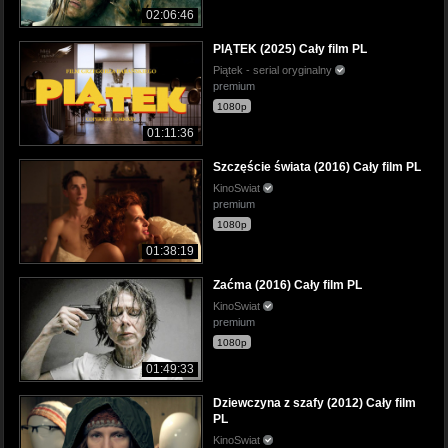
02:06:46
PIĄTEK (2025) Cały film PL
Piątek - serial oryginalny
premium
1080p
01:11:36
Szczęście świata (2016) Cały film PL
KinoSwiat
premium
1080p
01:38:19
Zaćma (2016) Cały film PL
KinoSwiat
premium
1080p
01:49:33
Dziewczyna z szafy (2012) Cały film
PL
KinoSwiat