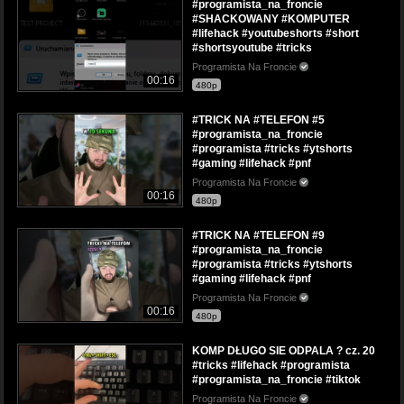
#programista_na_froncie
#SHACKOWANY #KOMPUTER
#lifehack #youtubeshorts #short
#shortsyoutube #tricks
Programista Na Froncie
00:16
480p
#TRICK NA #TELEFON #5
#programista_na_froncie
#programista #tricks #ytshorts
#gaming #lifehack #pnf
Programista Na Froncie
00:16
480p
#TRICK NA #TELEFON #9
#programista_na_froncie
#programista #tricks #ytshorts
#gaming #lifehack #pnf
Programista Na Froncie
00:16
480p
KOMP DŁUGO SIE ODPALA ? cz. 20
#tricks #lifehack #programista
#programista_na_froncie #tiktok
Programista Na Froncie