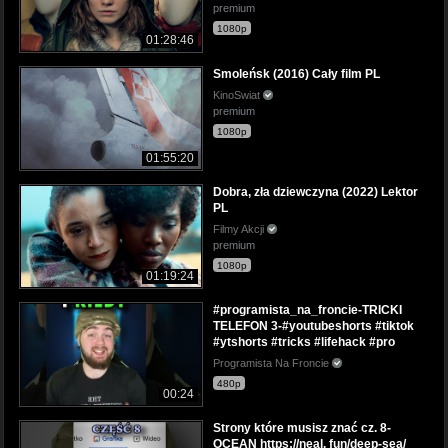
premium
1080p
01:28:46
Smoleńsk (2016) Cały film PL
KinoSwiat
premium
1080p
01:55:20
Dobra, zła dziewczyna (2022) Lektor
PL
Filmy Akcji
premium
1080p
01:19:24
#programista_na_froncie-TRICKI
TELEFON 3-#youtubeshorts #tiktok
#ytshorts #tricks #lifehack #pro
Programista Na Froncie
480p
00:24
Strony które musisz znać cz. 8-
OCEAN https://neal. fun/deep-sea/