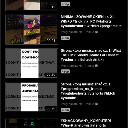
480p
00:19
MINIMALIZOWANIE OKIEN cz. 21
WIN+D #trick_na_PC #ytshorts
#youtubeshorts #tricks #programista
Programista Na Froncie
480p
00:21
Strona którą musisz znać cz. 1- What
The Fuck Should I Make For Dinner?
#ytshorts #lifehack #tricks
Programista Na Froncie
480p
00:20
Strona którą musisz znać cz. 1
#programista_na_froncie
#youtubeshorts #ytshorts #tiktok
#youtube
Programista Na Froncie
00:20
480p
#SHACKOWANY_KOMPUTER!
#Win+R #netplwiz #ytshorts