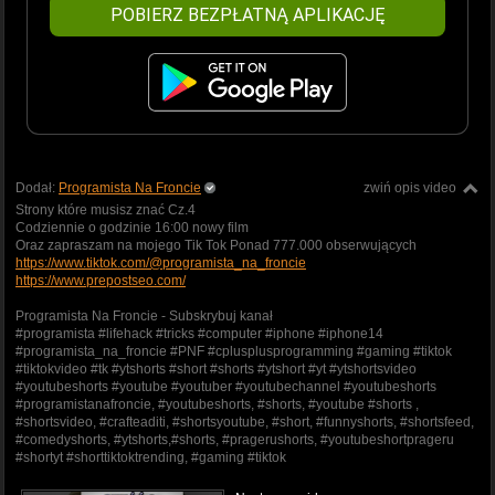
POBIERZ BEZPŁATNĄ APLIKACJĘ
Dodał:
Programista Na Froncie
zwiń opis video
Strony które musisz znać Cz.4
Codziennie o godzinie 16:00 nowy film
Oraz zapraszam na mojego Tik Tok Ponad 777.000 obserwujących
https://www.tiktok.com/@programista_na_froncie
https://www.prepostseo.com/
Programista Na Froncie - Subskrybuj kanał
#programista #lifehack #tricks #computer #iphone #iphone14
#programista_na_froncie #PNF #cplusplusprogramming #gaming #tiktok
#tiktokvideo #tk #ytshorts #short #shorts #ytshort #yt #ytshortsvideo
#youtubeshorts #youtube #youtuber #youtubechannel #youtubeshorts
#programistanafroncie, #youtubeshorts, #shorts, #youtube #shorts ,
#shortsvideo, #crafteaditi, #shortsyoutube, #short, #funnyshorts, #shortsfeed,
#comedyshorts, #ytshorts,#shorts, #pragerushorts, #youtubeshortprageru
#shortyt #shorttiktoktrending, #gaming #tiktok