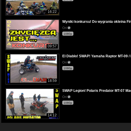
16:22
Wyniki konkursu! Do wygrania okleina Fi
Ori
1080p
09:57
El Diablo! SWAP! Yamaha Raptor MT-09 /
Ori
1080p
18:59
SWAP Legion! Polaris Predator MT-07 Ma
Ori
1080p
14:12
SWAP Legion! Yamaha Raptor MT-07 Made