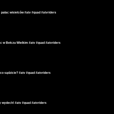
e pałac wisielców #atv #quad #atvriders
c w Bełczu Wielkim #atv #quad #atvriders
 co sądzicie? #atv #quad #atvriders
 wydech! #atv #quad #atvriders