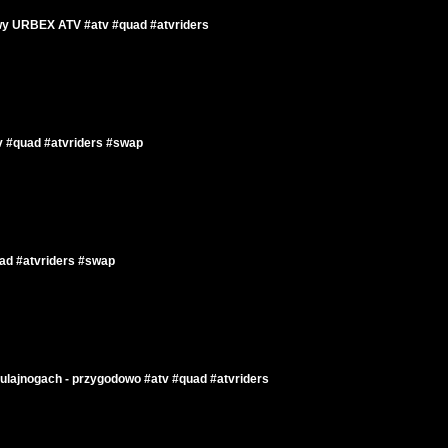
wy URBEX ATV #atv #quad #atvriders
tv #quad #atvriders #swap
uad #atvriders #swap
ulajnogach - przygodowo #atv #quad #atvriders