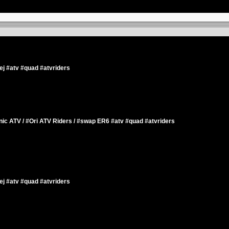
ej #atv #quad #atvriders
c ATV / #Ori ATV Riders / #swap ER6 #atv #quad #atvriders
ej #atv #quad #atvriders