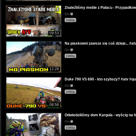
Znaleźliśmy meble z Pałacu - Przypadko
Ori
1080p
09:53
Na piaskowni zawsze się coś dzieje... #a
Ori
1080p
12:28
Duke 790 VS 690 - kto szybszy? #atv #q
Ori
1080p
08:58
Odwiedziliśmy dom Kargula - wyścig na h
Ori
1080p