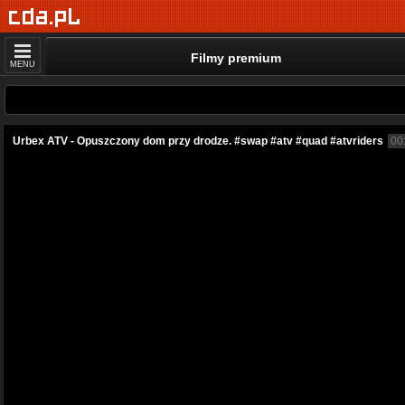
Filmy premium
MENU
Urbex ATV - Opuszczony dom przy drodze. #swap #atv #quad #atvriders
00