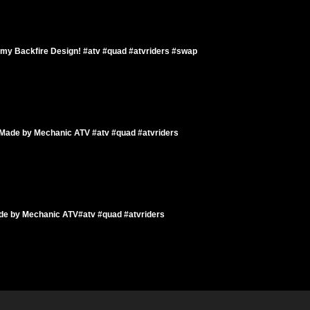
rmy Backfire Design! #atv #quad #atvriders #swap
 Made by Mechanic ATV #atv #quad #atvriders
de by Mechanic ATV#atv #quad #atvriders
 by Mechanic ATV #atv #quad #atvriders