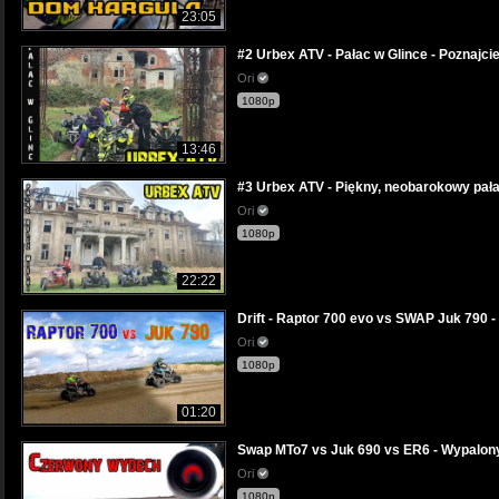
23:05
#2 Urbex ATV - Pałac w Glince - Poznajci
Ori
1080p
13:46
#3 Urbex ATV - Piękny, neobarokowy pała
Ori
1080p
22:22
Drift - Raptor 700 evo vs SWAP Juk 790 -
Ori
1080p
01:20
Swap MTo7 vs Juk 690 vs ER6 - Wypalony
Ori
1080p