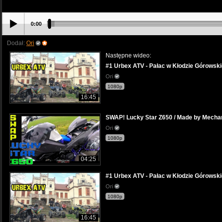
0:00
Dodał:
Ori
Następne wideo:
#1 Urbex ATV - Pałac w Kłodzie Górowski
Ori
1080p
16:45
SWAP! Lucky Star Z650 / Made by Mechani
Ori
1080p
04:25
#1 Urbex ATV - Pałac w Kłodzie Górowski
Ori
1080p
16:45