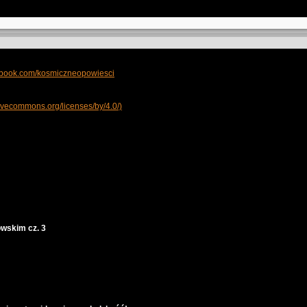
cebook.com/kosmiczneopowiesci
tivecommons.org/licenses/by/4.0/)
owskim cz. 3