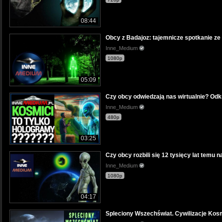
08:44
Obcy z Badajoz: tajemnicze spotkanie ze
Inne_Medium
1080p
05:09
Czy obcy odwiedzają nas wirtualnie? Odk
Inne_Medium
480p
03:25
Czy obcy rozbili się 12 tysięcy lat temu 
Inne_Medium
1080p
04:17
Spleciony Wszechświat. Cywilizacje Kosm