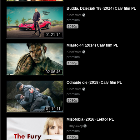
Budda. Dzieciak '98 (2024) Cały film PL
KinoSwiat
premium
1080p
01:21:14
Miasto 44 (2014) Cały film PL
KinoSwiat
premium
1080p
02:06:46
Odnajdę cię (2018) Cały film PL
KinoSwiat
premium
1080p
01:19:11
Mizofobia (2016) Lektor PL
Filmy Akcji
premium
1080p