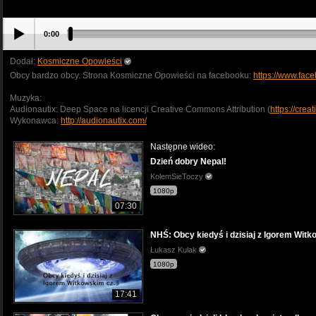
0:00
Dodał:
Kosmiczne Opowieści
Obcy bardzo obcy. Strona Kosmiczne Opowieści na facebooku:
https://www.fa
Muzyka:
Audionautix: Deep Space na licencji Creative Commons Attribution (
https://crea
Wykonawca:
http://audionautix.com/
Następne wideo:
Dzień dobry Nepal!
KolemSieToczy
1080p
07:30
NHŚ: Obcy kiedyś i dzisiaj z Igorem Witk
Łukasz Kulak
1080p
17:41