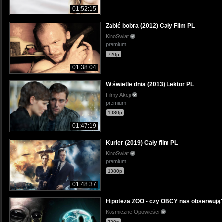
01:52:15
Zabić bobra (2012) Cały Film PL
KinoSwiat
premium
720p
01:38:04
W świetle dnia (2013) Lektor PL
Filmy Akcji
premium
1080p
01:47:19
Kurier (2019) Cały film PL
KinoSwiat
premium
1080p
01:48:37
Hipoteza ZOO - czy OBCY nas obserwują
Kosmiczne Opowieści
720p