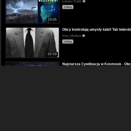
Łukasz Kulak
1080p
29:05
Obcy kontrolują umysły ludzi! Tak twierdz
Inne_Medium
1080p
00:59
Najstarsza Cywilizacja w Kosmosie - Obc
Kosmiczne Opowieści
720p
09:04
Obcy przetrzymywany w niewoli!
PaFi
720p
08:40