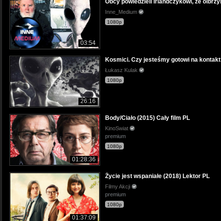
Obcy powiedzieli Irlandczykowi, że olbrz
Inne_Medium
1080p
03:54
Kosmici. Czy jesteśmy gotowi na kontakt
Łukasz Kulak
1080p
26:16
Body/Ciało (2015) Cały film PL
KinoSwiat
premium
1080p
01:28:36
Życie jest wspaniałe (2018) Lektor PL
Filmy Akcji
premium
1080p
01:37:09