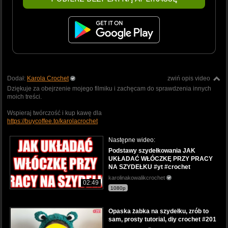
Dodał:
Karola Crochet
zwiń opis video
Dziękuje za obejrzenie mojego filmiku i zachęcam do sprawdzenia innych
moich treści.
Wspieraj twórczość i kup kawę dla
https://buycoffee.to/karolacrochet
Następne wideo:
Podstawy szydełkowania JAK
UKŁADAĆ WŁÓCZKĘ PRZY PRACY
NA SZYDEŁKU #yt #crochet
karolinakowalikcrochet
02:49
1080p
Opaska żabka na szydełku, zrób to
sam, prosty tutorial, diy crochet #201