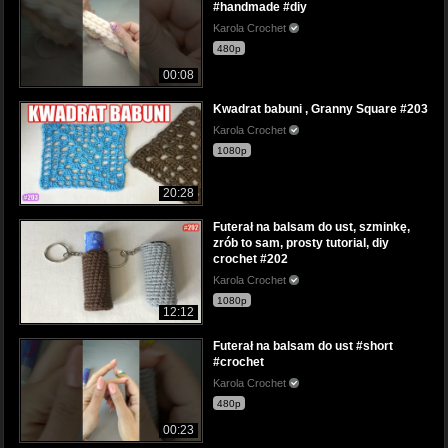
#handmade #diy
Karola Crochet
480p
00:08
Kwadrat babuni , Granny Square #203
Karola Crochet
1080p
20:28
Futerał na balsam do ust, szminkę,
zrób to sam, prosty tutorial, diy
crochet #202
Karola Crochet
1080p
12:12
Futerał na balsam do ust #short
#crochet
Karola Crochet
480p
00:23