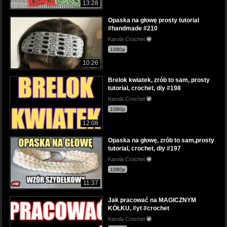
13:28
Opaska na głowę prosty tutorial
#handmade #210
Karola Crochet
1080p
10:26
Brelok kwiatek, zrób to sam, prosty
tutorial, crochet, diy #198
Karola Crochet
1080p
12:08
Opaska na głowę, zrób to sam,prosty
tutorial, crochet, diy #197
Karola Crochet
1080p
11:37
Jak pracować na MAGICZNYM
KÓŁKU, #yt #crochet
Karola Crochet