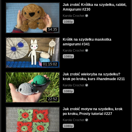
Jak zrobić Królika na szydełku, rabbit,
Amigurumi #230
Karola Crochet
1080p
54:35
Królik na szydełku maskotka
amigurumi #341
Karola Crochet
1080p
01:15:02
Jak zrobić wieloryba na szydełku?
krok po kroku, kurs #handmade #211
Karola Crochet
1080p
22:52
Jak zrobić motyw na szydełku, krok
po kroku, Prosty tutorial #227
Karola Crochet
1080p