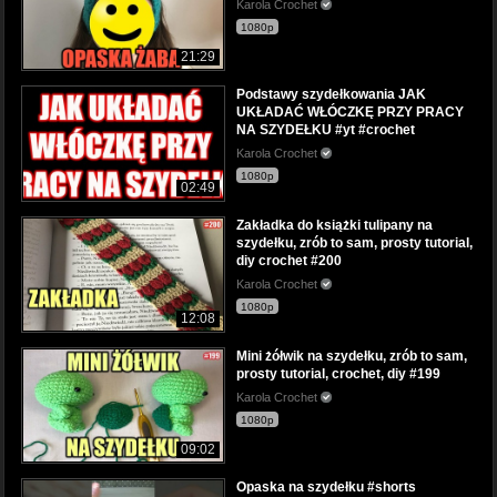
Karola Crochet
1080p
21:29
Podstawy szydełkowania JAK
UKŁADAĆ WŁÓCZKĘ PRZY PRACY
NA SZYDEŁKU #yt #crochet
Karola Crochet
1080p
02:49
Zakładka do książki tulipany na
szydełku, zrób to sam, prosty tutorial,
diy crochet #200
Karola Crochet
1080p
12:08
Mini żółwik na szydełku, zrób to sam,
prosty tutorial, crochet, diy #199
Karola Crochet
1080p
09:02
Opaska na szydełku #shorts