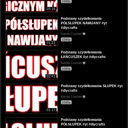
1080p
05:16
Podstawy szydełkowania
PÓŁSŁUPEK NAWIJANY #yt
#diycrafts
Karola Crochet
1080p
01:21
Podstawy szydełkowania
ŁAŃCUSZEK #yt #diycrafts
Karola Crochet
1080p
02:41
Podstawy szydełkowania SŁUPEK #yt
#diycrafts
Karola Crochet
1080p
01:17
Podstawy szydełkowania
PÓŁSŁUPEK #yt #diycrafts