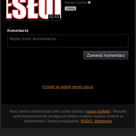
Karola Crochet
1080p
02:43
Komentarze
Zamieść komentarz
Przejdź do pełnej wersji cda.pl
Nasz serwis wykorzystuje pliki cookie (zobacz
naszą politykę
). Warunki
przechowywania lub dostępu do plików cookies możesz zmienić w
ustawieniach Twojej przeglądarki.
RODO - Informacje