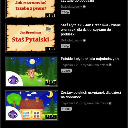
czytane do poduszki
Bajkidladziecitv
720p
01:31
Staś Pytalski - Jan Brzechwa - znane
wierszyki dla dzieci czytane do
poduszki
Bajkidladziecitv
720p
01:27
Polskie kołysanki dla najmłodszych
Jagódka TV - Kołysanki dla dzieci
1080p
57:54
Zestaw polskich usypianek dla dzieci
na dobranoc
Jagódka TV - Kołysanki dla dzieci
1080p
57:54