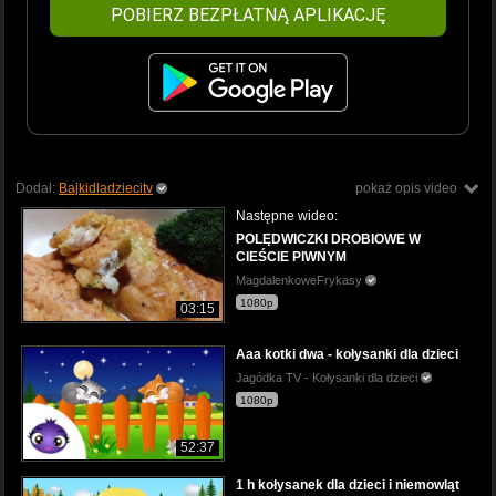
POBIERZ BEZPŁATNĄ APLIKACJĘ
Dodał:
Bajkidladziecitv
pokaż opis video
Następne wideo:
POLĘDWICZKI DROBIOWE W
CIEŚCIE PIWNYM
MagdalenkoweFrykasy
1080p
03:15
Aaa kotki dwa - kołysanki dla dzieci
Jagódka TV - Kołysanki dla dzieci
1080p
52:37
1 h kołysanek dla dzieci i niemowląt