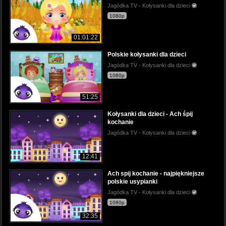
Jagódka TV - Kołysanki dla dzieci
1080p
01:01:22
Polskie kołysanki dla dzieci
Jagódka TV - Kołysanki dla dzieci
1080p
51:25
Kołysanki dla dzieci - Ach śpij
kochanie
Jagódka TV - Kołysanki dla dzieci
12:41
Ach spij kochanie - najpiękniejsze
polskie usypianki
Jagódka TV - Kołysanki dla dzieci
1080p
32:35