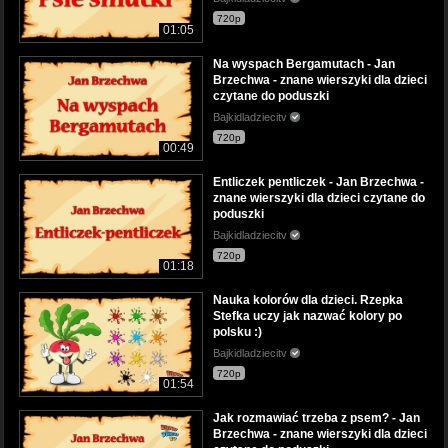
720p
01:05
Na wyspach Bergamutach - Jan
Brzechwa - znane wierszyki dla dzieci
czytane do poduszki
Bajkidladziecitv
720p
00:49
Entliczek pentliczek - Jan Brzechwa -
znane wierszyki dla dzieci czytane do
poduszki
Bajkidladziecitv
720p
01:18
Nauka kolorów dla dzieci. Rzepka
Stefka uczy jak nazwać kolory po
polsku :)
Bajkidladziecitv
720p
01:54
Jak rozmawiać trzeba z psem? - Jan
Brzechwa - znane wierszyki dla dzieci