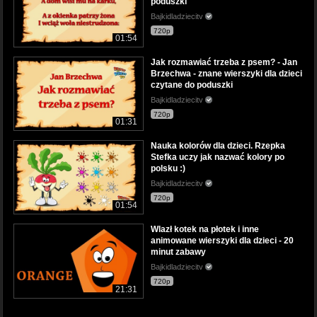
poduszki
Bajkidladziecitv
720p
01:54
Jak rozmawiać trzeba z psem? - Jan
Brzechwa - znane wierszyki dla dzieci
czytane do poduszki
Bajkidladziecitv
720p
01:31
Nauka kolorów dla dzieci. Rzepka
Stefka uczy jak nazwać kolory po
polsku :)
Bajkidladziecitv
720p
01:54
Wlazł kotek na płotek i inne
animowane wierszyki dla dzieci - 20
minut zabawy
Bajkidladziecitv
720p
21:31