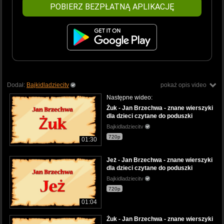
POBIERZ BEZPŁATNĄ APLIKACJĘ
Dodał:
Bajkidladziecitv
pokaż opis video
Następne wideo:
Żuk - Jan Brzechwa - znane wierszyki
dla dzieci czytane do poduszki
Bajkidladziecitv
720p
01:30
Jeż - Jan Brzechwa - znane wierszyki
dla dzieci czytane do poduszki
Bajkidladziecitv
720p
01:04
Żuk - Jan Brzechwa - znane wierszyki