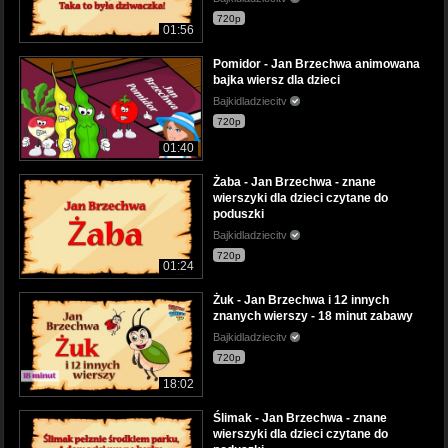
720p
01:56
Pomidor - Jan Brzechwa animowana
bajka wiersz dla dzieci
Bajkidladziecitv
720p
01:40
Żaba - Jan Brzechwa - znane
wierszyki dla dzieci czytane do
poduszki
Bajkidladziecitv
720p
01:24
Żuk - Jan Brzechwa i 12 innych
znanych wierszy - 18 minut zabawy
Bajkidladziecitv
720p
18:02
Ślimak - Jan Brzechwa - znane
wierszyki dla dzieci czytane do