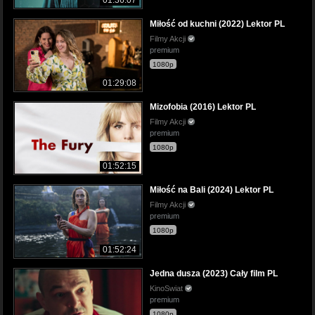
01:36:07
Miłość od kuchni (2022) Lektor PL
Filmy Akcji
premium
1080p
01:29:08
Mizofobia (2016) Lektor PL
Filmy Akcji
premium
1080p
01:52:15
Miłość na Bali (2024) Lektor PL
Filmy Akcji
premium
1080p
01:52:24
Jedna dusza (2023) Cały film PL
KinoSwiat
premium
1080p