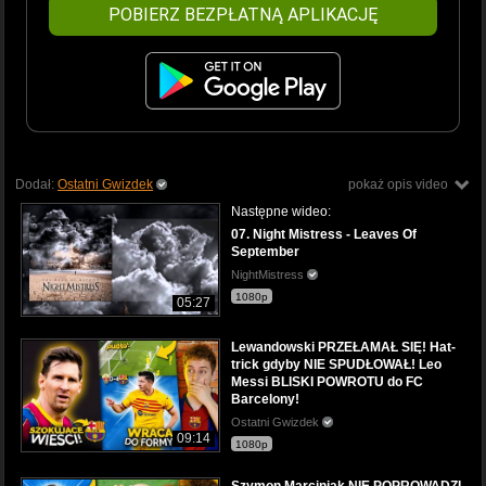
POBIERZ BEZPŁATNĄ APLIKACJĘ
Dodał:
Ostatni Gwizdek
pokaż opis video
Następne wideo:
07. Night Mistress - Leaves Of
September
NightMistress
1080p
05:27
Lewandowski PRZEŁAMAŁ SIĘ! Hat-
trick gdyby NIE SPUDŁOWAŁ! Leo
Messi BLISKI POWROTU do FC
Barcelony!
Ostatni Gwizdek
09:14
1080p
Szymon Marciniak NIE POPROWADZI