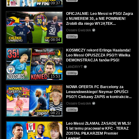
09:37
OFICJALNIE: Leo Messi w PSG! Zagra
z NUMEREM 30, a NIE POWINIEN!
Zrobili dla niego WYJĄTEK...
Ostatni Gwizdek
1080p
08:04
KOSMICZY rekord Erlinga Haalanda!
Leo Messi OPUSZCZA PSG?! Wielka
DEMONSTRACJA fanów PSG!
LANDRIYT
1080p
15:53
NOWA OFERTA FC Barcelony za
Lewandowskiego! Neymar OPUŚCI
PSG?! Ciekawy ZAPIS w kontrakcie...
Ostatni Gwizdek
1080p
08:21
Leo Messi ZŁAMAŁ ZASADĘ W MLS!
5 lat temu pracował w KFC - TERAZ
ZOSTAŁ PIŁKARZEM Premier
League!