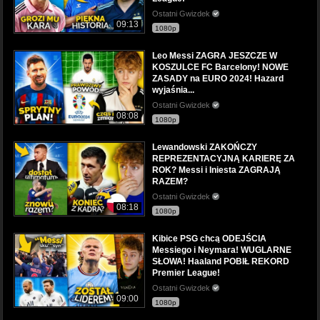
Ostatni Gwizdek
09:13
1080p
Leo Messi ZAGRA JESZCZE W
KOSZULCE FC Barcelony! NOWE
ZASADY na EURO 2024! Hazard
wyjaśnia...
Ostatni Gwizdek
08:08
1080p
Lewandowski ZAKOŃCZY
REPREZENTACYJNĄ KARIERĘ ZA
ROK? Messi i Iniesta ZAGRAJĄ
RAZEM?
Ostatni Gwizdek
08:18
1080p
Kibice PSG chcą ODEJŚCIA
Messiego i Neymara! WUGLARNE
SŁOWA! Haaland POBIŁ REKORD
Premier League!
Ostatni Gwizdek
09:00
1080p