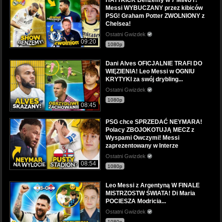
Messi WYBUCZANY przez kibiców
PSG! Graham Potter ZWOLNIONY z
Chelsea!
Ostatni Gwizdek
09:20
1080p
Dani Alves OFICJALNIE TRAFI DO
WIĘZIENIA! Leo Messi w OGNIU
KRYTYKI za swój drybling...
Ostatni Gwizdek
1080p
08:45
PSG chce SPRZEDAĆ NEYMARA!
Polacy ZBOJOKOTUJĄ MECZ z
Wyspami Owczymi! Messi
zaprezentowany w Interze
Ostatni Gwizdek
08:54
1080p
Leo Messi z Argentyną W FINALE
MISTRZOSTW ŚWIATA! Di Maria
POCIESZA Modricia...
Ostatni Gwizdek
1080p