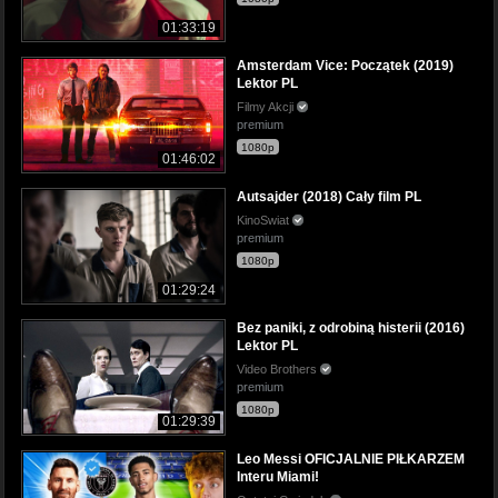
01:33:19
Amsterdam Vice: Początek (2019)
Lektor PL
Filmy Akcji
premium
1080p
01:46:02
Autsajder (2018) Cały film PL
KinoSwiat
premium
1080p
01:29:24
Bez paniki, z odrobiną histerii (2016)
Lektor PL
Video Brothers
premium
1080p
01:29:39
Leo Messi OFICJALNIE PIŁKARZEM
Interu Miami!