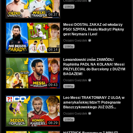
Ostatni Gwizdek
1080p
08:37
Messi DOSTAŁ ZAKAZ od włodarzy
PSG! SZPITAL Realu Madryt! Piękny
gest Neymara i Leo!
Ostatni Gwizdek
1080p
08:14
Lewandowski znów ZAWIÓDŁ!
Raphinha PADŁ NA KOLANA! Messi
PRZYLECIAŁ do Barcelony z DUŻYM
BAGAŻEM!
Ostatni Gwizdek
09:43
1080p
Leo Messi TRAKTOWANY Z ULGĄ w
amerykańskiej lidze?! Pożegnanie
Błaszczykowskiego JUŻ DZIŚ...
Ostatni Gwizdek
1080p
08:29
HATTRICK Benzemy w 7 MINUT!