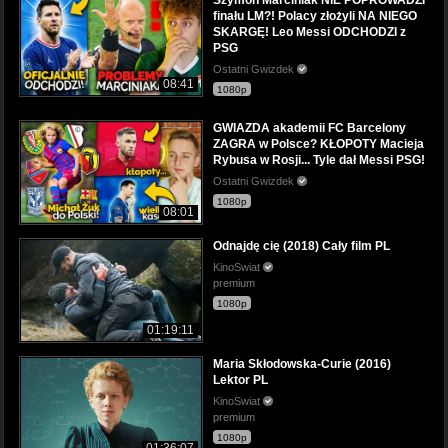
finału LM?! Polacy złożyli NA NIEGO
SKARGĘ! Leo Messi ODCHODZI z
PSG
Ostatni Gwizdek
08:41
1080p
GWIAZDA akademii FC Barcelony
ZAGRA w Polsce? KŁOPOTY Macieja
Rybusa w Rosji... Tyle dał Messi PSG!
Ostatni Gwizdek
1080p
08:01
Odnajdę cię (2018) Cały film PL
KinoSwiat
premium
1080p
01:19:11
Maria Skłodowska-Curie (2016)
Lektor PL
KinoSwiat
premium
1080p