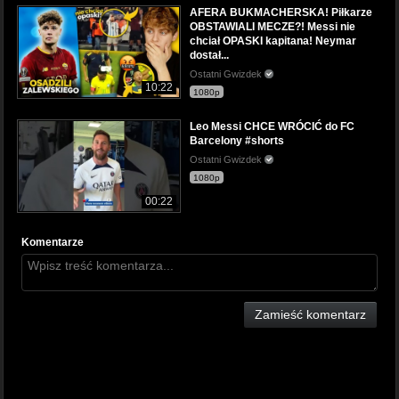
AFERA BUKMACHERSKA! Piłkarze
OBSTAWIALI MECZE?! Messi nie
chciał OPASKI kapitana! Neymar
dostał...
Ostatni Gwizdek
10:22
1080p
Leo Messi CHCE WRÓCIĆ do FC
Barcelony #shorts
Ostatni Gwizdek
1080p
00:22
Komentarze
Zamieść komentarz