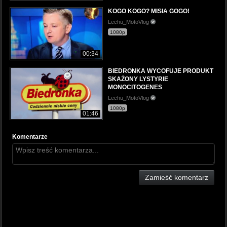
KOGO KOGO? MISIA GOGO!
Lechu_MotoVlog
1080p
00:34
BIEDRONKA WYCOFUJE PRODUKT
SKAŻONY LYSTYRIE
MONOCITOGENES
Lechu_MotoVlog
1080p
01:46
Komentarze
Zamieść komentarz