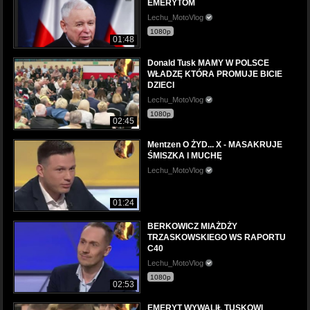
EMERYTOM
Lechu_MotoVlog
1080p
01:48
Donald Tusk MAMY W POLSCE
WŁADZĘ KTÓRA PROMUJE BICIE
DZIECI
Lechu_MotoVlog
1080p
02:45
Mentzen O ŻYD... X - MASAKRUJE
ŚMISZKA I MUCHĘ
Lechu_MotoVlog
01:24
BERKOWICZ MIAŻDŻY
TRZASKOWSKIEGO WS RAPORTU
C40
Lechu_MotoVlog
1080p
02:53
EMERYT WYWALIŁ TUSKOWI