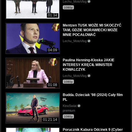
Lechu_MotoVlog
1080p
01:34
Mentzen TUSK MOŻE MI SKOCZYĆ
TAM, GDZIE MORAWIECKI MOŻE
MNIE POCAŁOWAĆ
Lechu_MotoVlog
04:09
Paulina Henning-Kloska JAKIE
INTERESY KRĘCIŁ MINISTER
KOWALCZYK
Lechu_MotoVlog
1080p
01:08
Budda. Dzieciak '98 (2024) Cały film
PL
KinoSwiat
premium
1080p
01:21:14
Porucznik Kabura Odcinek 9 (Cyber