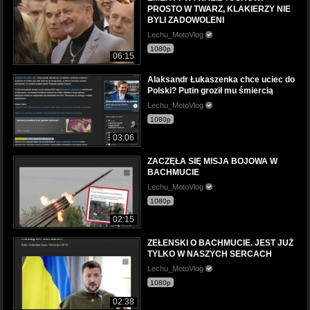
PROSTO W TWARZ, KLAKIERZY NIE
BYLI ZADOWOLENI
Lechu_MotoVlog
1080p
06:15
Alaksandr Łukaszenka chce uciec do
Polski? Putin groził mu śmiercią
Lechu_MotoVlog
1080p
03:06
ZACZĘŁA SIĘ MISJA BOJOWA W
BACHMUCIE
Lechu_MotoVlog
1080p
02:15
ZEŁENSKI O BACHMUCIE. JEST JUŻ
TYLKO W NASZYCH SERCACH
Lechu_MotoVlog
1080p
02:38