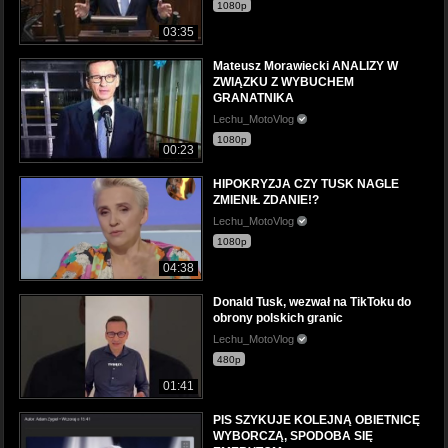
1080p
03:35
Mateusz Morawiecki ANALIZY W
ZWIĄZKU Z WYBUCHEM
GRANATNIKA
Lechu_MotoVlog
1080p
00:23
HIPOKRYZJA CZY TUSK NAGLE
ZMIENIŁ ZDANIE!?
Lechu_MotoVlog
1080p
04:38
Donald Tusk, wezwał na TikToku do
obrony polskich granic
Lechu_MotoVlog
480p
01:41
PIS SZYKUJE KOLEJNĄ OBIETNICĘ
WYBORCZĄ, SPODOBA SIĘ