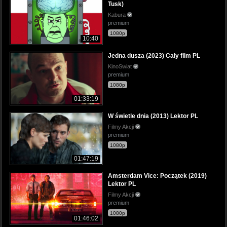
Tusk)
Kabura
premium
1080p
10:40
Jedna dusza (2023) Cały film PL
KinoSwiat
premium
1080p
01:33:19
W świetle dnia (2013) Lektor PL
Filmy Akcji
premium
1080p
01:47:19
Amsterdam Vice: Początek (2019)
Lektor PL
Filmy Akcji
premium
1080p
01:46:02