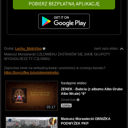
POBIERZ BEZPŁATNĄ APLIKACJĘ
Dodał:
Lechu_MotoVlog
zwiń opis video
Mateusz Morawiecki CZŁOWIEKU ZASTANÓW SIĘ JAKIE GŁUPOTY
WYGADUJESZ TY CZŁONKU
Zaprosisz mnie na wirtualną kawę i pomożesz w rozwoju kanału?:
https://buycoffee.to/polskiepiekielko
Następne wideo:
ZENEK - Babcia (z albumu Albo Grubo
Albo Wcale) *6*
ZenekSolo
1080p
05:17
Mateusz Morawiecki OBNIŻKA
PODWYŻEK PKP