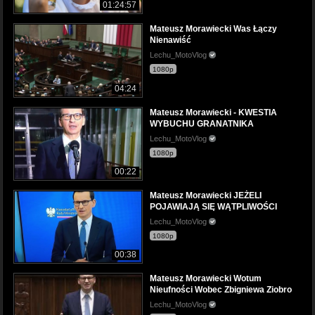
01:24:57
Mateusz Morawiecki Was Łączy
Nienawiść
Lechu_MotoVlog
1080p
04:24
Mateusz Morawiecki - KWESTIA
WYBUCHU GRANATNIKA
Lechu_MotoVlog
1080p
00:22
Mateusz Morawiecki JEŻELI
POJAWIAJĄ SIĘ WĄTPLIWOŚCI
Lechu_MotoVlog
1080p
00:38
Mateusz Morawiecki Wotum
Nieufności Wobec Zbigniewa Ziobro
Lechu_MotoVlog