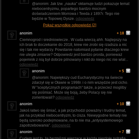
@anonim: Jak tzw. „nauka” okłamuje ludzi pokazuje temat
niebocentryzmu, popartego bardzo mocnym
doświadczeniem Morrowa i Teeda z 1897r. Tego nie
będzie w Topowej Dysze.
odpowiedz
Pokaż wszystkie odpowiedzi [2]
anonim
+ 18
Ciemnogrod i sredniowiecze.. W cuda wierzą ahh. Najlepszy na
ich brak to doczekanie do 2018, krew nie zrobi się rzadsza a nic
się i tak nie wydarzy. Powstanie natomiast pytanie dlaczego krew
nie uległa zmianie? Odpowiedz jest bardzo prosta, ponieważ
pojemnik z nią był dobrze pilnowany i nikt do niego nic nie wlal...
odpowiedz
anonim
+ 5
@anonim: Największy cud Eucharystyczny na świecie
zdarzył się w Oławie w 1998r. i o nim wszędzie jest cicho.
W ”sceptycznych programach” także, a przecież mogliby
się pośmiać. Może się boją, żeby Polacy się nie
zorientowali?
odpowiedz
anonim
+ 10
Jakoś łatwo się śmiać, a jak przychodzi poważny i trudny temat,
jak na przykład niebocentryzm, to cisza. Niewygodne tematy nie
będą szeroko podejmowane, na to nie ma „antysystemowego
zapotrzebowania”.
odpowiedz
anonim
+ 7
Cudem jest to, że bezmózgi wierzące w każdą pierdołę potrafią