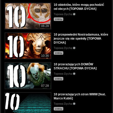
10 obiektów, które mogą pochodzić
od obcych [TOPOWA DYCHA]
Topowa Dycha
1080p
06:28
10 przepowiedni Nostradamusa, które
jeszcze się nie spełniły [TOPOWA
DYCHA]
Topowa Dycha
1080p
10:36
10 przerażających DOMÓW
STRACHU [TOPOWA DYCHA]
Topowa Dycha
1080p
07:28
10 przerażających stron WWW [feat.
Marco Kubiś]
Topowa Dycha
1080p