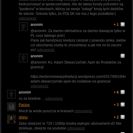
funkcjonować w społeczeństwie. Ale do takiej trzody potrzebni są
"pasterza" w kieckach, którzy za swoje "usługi" kroją tych debilów
ile wlezie. Szkoda tylko, że POLSK nie ma z tego podatków:(
odpowiedz
anonim
+ 1
@anonim: Za darmo otrimalisce za darmo dawajcie tylko w
PL cosz takiego jest:(
Pane jak bendziesz kiedysz cierpial z powodu sinka, siebie
czi ukochanej osoby to zrozumiesz a jak nie no to zaczni
zic!
odpowiedz
anonim
@anonim: Ks. Adam Skwarczyński: Apel do Rodaków za
granicą!
https://wobroniewiaryitradycji.wordpress.com/2017/06/18/ks-
adam-skwarczynski-apel-do-rodakow-za-granica/
odpowiedz
anonim
+ 6
co za brednie ...
odpowiedz
Pacios
+ 3
Niech ta wode puszcza w kranach
odpowiedz
shinu
+ 2
Zeby obejrzeć w 720 i 1080p trzeba wykupic abonament xD Nie
dziekuje, obejrze na youtubie
odpowiedz