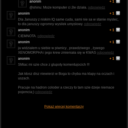
anonim
+ 1
@shinu: Może komputer ci źle działa.
odpowiedz
anonim
+ 1
Dla Januszy z niskim IQ same cuda, sami nie sa w stanie myslec,
to dla januszy ogromny wysilek umyslowy.
odpowiedz
anonim
+ 1
CIEMNOTA.
odpowiedz
anonim
+ 1
ja widziałem u siebie w piwnicy , prawdziwego , żywego
XENOMORPHA i jego krew zmieniała się w KWAS
odpowiedz
anonim
+ 1
SMiac mi szie chce z glupoty komentujocich !!!
Jak ktosz disz niewierzi w Boga to chyba ma klapy na oczach i
uszach.
Pracuje na hadron coloder a rzeczy to tam szie dzeje niemace
pojemcia;)
odpowiedz
Pokaż więcej komentarzy