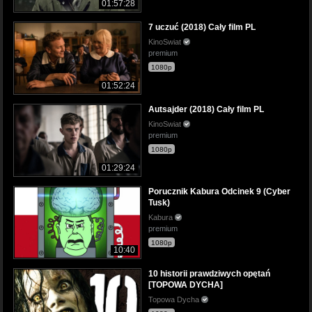
01:57:28
7 uczuć (2018) Cały film PL
KinoSwiat
premium
1080p
01:52:24
Autsajder (2018) Cały film PL
KinoSwiat
premium
1080p
01:29:24
Porucznik Kabura Odcinek 9 (Cyber
Tusk)
Kabura
premium
1080p
10:40
10 historii prawdziwych opętań
[TOPOWA DYCHA]
Topowa Dycha