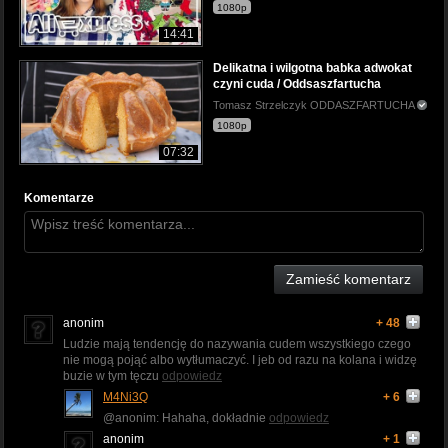
1080p
14:41
Delikatna i wilgotna babka adwokat
czyni cuda / Oddsaszfartucha
Tomasz Strzelczyk ODDASZFARTUCHA
1080p
07:32
Komentarze
Zamieść komentarz
anonim
+ 48
Ludzie mają tendencję do nazywania cudem wszystkiego czego
nie mogą pojąć albo wytłumaczyć. I jeb od razu na kolana i widzę
buzie w tym tęczu
odpowiedz
M4Ni3Q
+ 6
@anonim: Hahaha, dokładnie
odpowiedz
anonim
+ 1