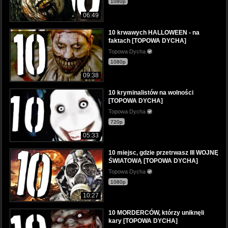
1080p
06:49
10 krwawych HALLOWEEN - na
faktach [TOPOWA DYCHA]
Topowa Dycha
1080p
09:38
10 kryminalistów na wolności
[TOPOWA DYCHA]
Topowa Dycha
720p
05:33
10 miejsc, gdzie przetrwasz III WOJNĘ
ŚWIATOWĄ [TOPOWA DYCHA]
Topowa Dycha
1080p
10:27
10 MORDERCÓW, którzy uniknęli
kary [TOPOWA DYCHA]