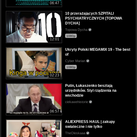
06:47
10 przerażających SZPITALI
PSYCHIATRYCZNYCH [TOPOWA
DYCHA]
Topowa Dycha
1080p
12:01
Ukryty Polski MEGAMIX 19 - The best
of
Cyber Marian
1080p
02:23
Putin, Łukaszenko besztają
urzędników. Styl rządzenia na
wschodzie
ciekawehistorie
06:57
ALIEXPRESS HAUL | zakupy
swiateczne i nie tylko
TheOleskaaa