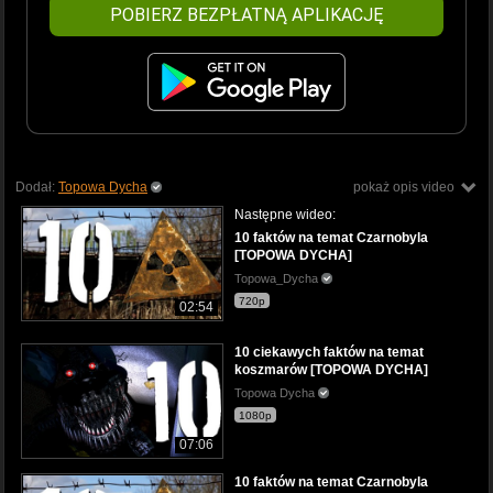
POBIERZ BEZPŁATNĄ APLIKACJĘ
Dodał:
Topowa Dycha
pokaż opis video
Następne wideo:
10 faktów na temat Czarnobyla
[TOPOWA DYCHA]
Topowa_Dycha
720p
02:54
10 ciekawych faktów na temat
koszmarów [TOPOWA DYCHA]
Topowa Dycha
1080p
07:06
10 faktów na temat Czarnobyla