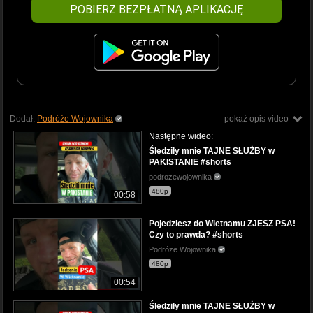
POBIERZ BEZPŁATNĄ APLIKACJĘ
Dodał:
Podróże Wojownika
pokaż opis video
Następne wideo:
Śledziły mnie TAJNE SŁUŻBY w
PAKISTANIE #shorts
podrozewojownika
480p
00:58
Pojedziesz do Wietnamu ZJESZ PSA!
Czy to prawda? #shorts
Podróże Wojownika
480p
00:54
Śledziły mnie TAJNE SŁUŻBY w