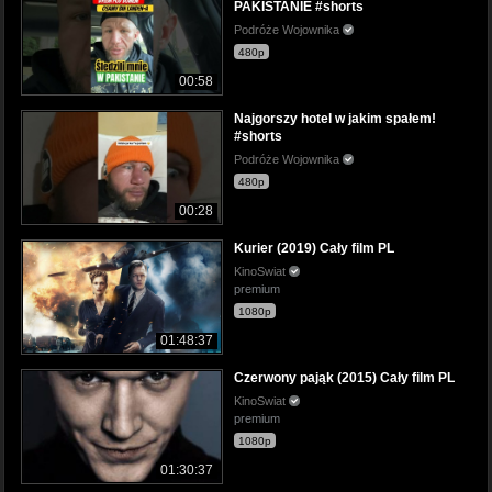
PAKISTANIE #shorts
Podróże Wojownika
480p
00:58
Najgorszy hotel w jakim spałem!
#shorts
Podróże Wojownika
480p
00:28
Kurier (2019) Cały film PL
KinoSwiat
premium
1080p
01:48:37
Czerwony pająk (2015) Cały film PL
KinoSwiat
premium
1080p
01:30:37