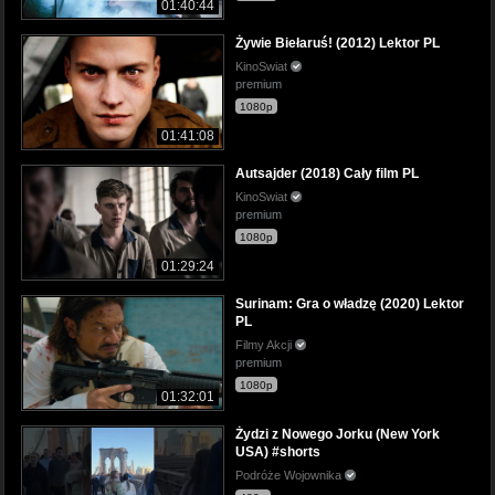
01:40:44
Żywie Biełaruś! (2012) Lektor PL
KinoSwiat
premium
1080p
01:41:08
Autsajder (2018) Cały film PL
KinoSwiat
premium
1080p
01:29:24
Surinam: Gra o władzę (2020) Lektor
PL
Filmy Akcji
premium
1080p
01:32:01
Żydzi z Nowego Jorku (New York
USA) #shorts
Podróże Wojownika