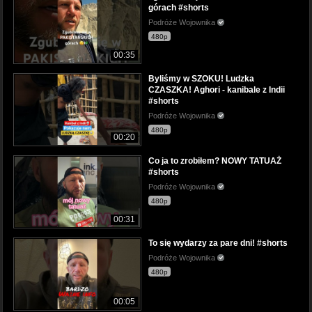
górach #shorts
Podróże Wojownika
480p
00:35
Byliśmy w SZOKU! Ludzka
CZASZKA! Aghori - kanibale z Indii
#shorts
Podróże Wojownika
480p
00:20
Co ja to zrobiłem? NOWY TATUAŻ
#shorts
Podróże Wojownika
480p
00:31
To się wydarzy za pare dni! #shorts
Podróże Wojownika
480p
00:05