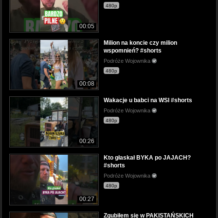
480p
00:05
Milion na koncie czy milion
wspomnień? #shorts
Podróże Wojownika
480p
00:08
Wakacje u babci na WSI #shorts
Podróże Wojownika
480p
00:26
Kto głaskał BYKA po JAJACH?
#shorts
Podróże Wojownika
480p
00:27
Zgubiłem się w PAKISTAŃSKICH