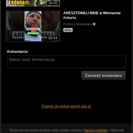
30:00
ARESZTOWALI MNIE w Wietnamie
#shorts
Podróże Wojownika
480p
00:44
Komentarze
Zamieść komentarz
Przejdź do pełnej wersji cda.pl
Nasz serwis wykorzystuje pliki cookie (zobacz
naszą politykę
). Warunki