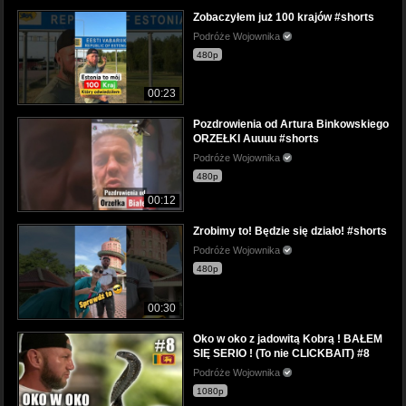
Zobaczyłem już 100 krajów #shorts
Podróże Wojownika
480p
00:23
Pozdrowienia od Artura Binkowskiego
ORZEŁKI Auuuu #shorts
Podróże Wojownika
480p
00:12
Zrobimy to! Będzie się działo! #shorts
Podróże Wojownika
480p
00:30
Oko w oko z jadowitą Kobrą ! BAŁEM
SIĘ SERIO ! (To nie CLICKBAIT) #8
Podróże Wojownika
1080p