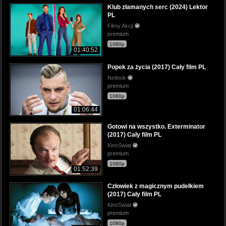
Klub złamanych serc (2024) Lektor
PL
Filmy Akcji
premium
1080p
01:40:52
Popek za życia (2017) Cały film PL
Netlook
premium
1080p
01:06:44
Gotowi na wszystko. Exterminator
(2017) Cały film PL
KinoSwiat
premium
1080p
01:52:39
Człowiek z magicznym pudełkiem
(2017) Cały film PL
KinoSwiat
premium
1080p