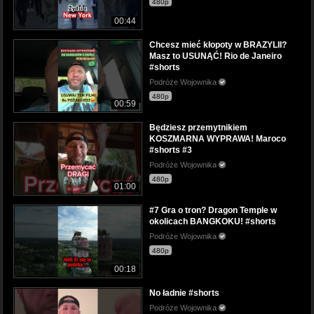
480p
00:44
Chcesz mieć kłopoty w BRAZYLII?
Masz to USUNĄĆ! Rio de Janeiro
#shorts
Podróże Wojownika
480p
00:59
Będziesz przemytnikiem
KOSZMARNA WYPRAWA! Maroco
#shorts #3
Podróże Wojownika
480p
01:00
#7 Gra o tron? Dragon Temple w
okolicach BANGKOKU! #shorts
Podróże Wojownika
480p
00:18
No ładnie #shorts
Podróże Wojownika