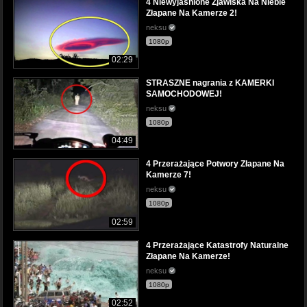
4 Niewyjaśnione Zjawiska Na Niebie
Złapane Na Kamerze 2!
neksu
1080p
02:29
STRASZNE nagrania z KAMERKI
SAMOCHODOWEJ!
neksu
1080p
04:49
4 Przerażające Potwory Złapane Na
Kamerze 7!
neksu
1080p
02:59
4 Przerażające Katastrofy Naturalne
Złapane Na Kamerze!
neksu
1080p
02:52