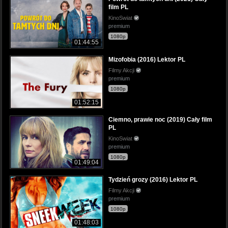
film PL
KinoSwiat
premium
1080p
01:44:55
Mizofobia (2016) Lektor PL
Filmy Akcji
premium
1080p
01:52:15
Ciemno, prawie noc (2019) Cały film
PL
KinoSwiat
premium
1080p
01:49:04
Tydzień grozy (2016) Lektor PL
Filmy Akcji
premium
1080p
01:48:03