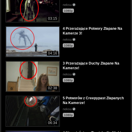
neksu
1080p
03:15
4 Przerażające Potwory Złapane Na
Kamerze 3!
neksu
1080p
04:16
3 Przerażające Duchy Złapane Na
Kamerze!
neksu
1080p
02:38
5 Potworów z Creepypast Złapanych
Na Kamerze!
neksu
1080p
06:34