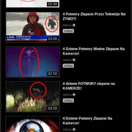
02:48
4 Potwory Złapane Przez Telewizje Na
ŻYWO?!
neksu
1080p
03:06
4 Dziwne Potwory Wodne Złapane Na
Kamerze!
neksu
1080p
02:56
4 dziwne POTWORY złapane na
KAMERZE!
neksu
1080p
04:08
4 Dziwne Potwory Złapane Na
Kamerze!
neksu