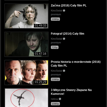
Zaćma (2016) Cały film PL
KinoSwiat
premium
1080p
01:49:33
Fotograf (2014) Cały film
KinoSwiat
premium
720p
01:47:16
Prosta historia o morderstwie (2016)
Cały film PL
KinoSwiat
premium
1080p
01:25:29
3 Mityczne Stwory Złapane Na
Kamerze!
neksu
1080p