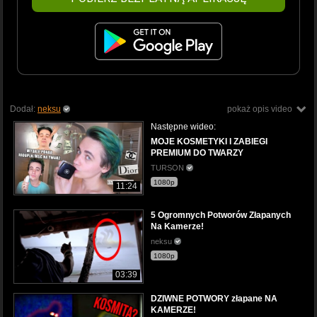
Dodał:
neksu
pokaż opis video
Następne wideo:
MOJE KOSMETYKI I ZABIEGI
PREMIUM DO TWARZY
TURSON
1080p
11:24
5 Ogromnych Potworów Złapanych
Na Kamerze!
neksu
1080p
03:39
DZIWNE POTWORY złapane NA
KAMERZE!