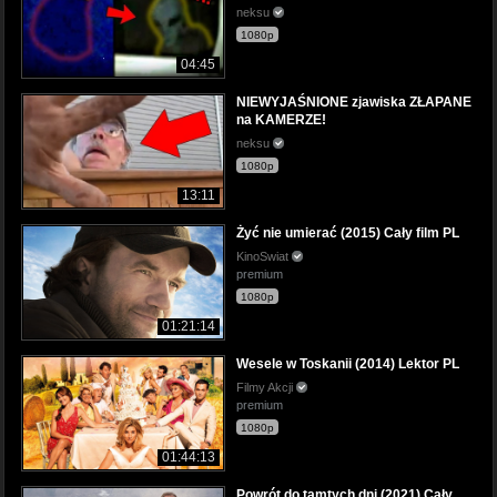
neksu
1080p
04:45
NIEWYJAŚNIONE zjawiska ZŁAPANE
na KAMERZE!
neksu
1080p
13:11
Żyć nie umierać (2015) Cały film PL
KinoSwiat
premium
1080p
01:21:14
Wesele w Toskanii (2014) Lektor PL
Filmy Akcji
premium
1080p
01:44:13
Powrót do tamtych dni (2021) Cały