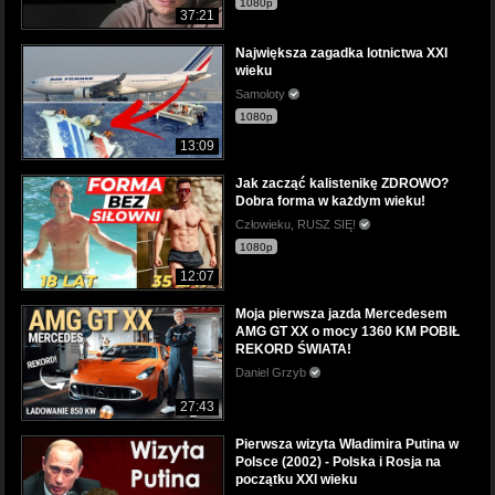
1080p
37:21
Największa zagadka lotnictwa XXI
wieku
Samoloty
1080p
13:09
Jak zacząć kalistenikę ZDROWO?
Dobra forma w każdym wieku!
Człowieku, RUSZ SIĘ!
1080p
12:07
Moja pierwsza jazda Mercedesem
AMG GT XX o mocy 1360 KM POBIŁ
REKORD ŚWIATA!
Daniel Grzyb
27:43
Pierwsza wizyta Władimira Putina w
Polsce (2002) - Polska i Rosja na
początku XXI wieku