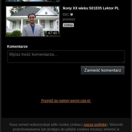
Ikony XX wieku S01E05 Lektor PL
BBC
premium
1080p
47:40
Komentarze
Zamieść komentarz
Przejdź do pełnej wersji cda.pl
Nasz serwis wykorzystuje pliki cookie (zobacz
naszą politykę
). Warunki
przechowywania lub dostępu do plików cookies możesz zmienić w