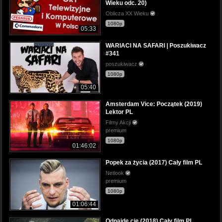
Wieku odc. 20)
Oblicza XX Wieku
1080p
05:33
WARIACI NA SAFARI | Poszukiwacz
#341
poszukiwacz
1080p
05:40
Amsterdam Vice: Początek (2019)
Lektor PL
Filmy Akcji
premium
1080p
01:46:02
Popek za życia (2017) Cały film PL
Netlook
premium
1080p
01:06:44
Odnajdę cię (2018) Cały film PL