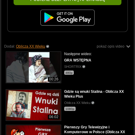
Dodał:
Oblicza XX Wieku
pokaż opis video
Następne wideo:
GRA WSTĘPNA
SHORTRIX
480p
00:26
Gdzie są wnuki Stalina - Oblicza XX
Wieku Plus
Oblicza XX Wieku
1080p
06:02
Pierwszy Gry Telewizyjne i
Komputerowe w Polsce (Oblicza XX