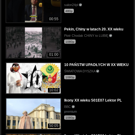
salon24pl
480p
00:55
Pekin, Chiny w latach 20. XX wieku
Piotr Chodak CHINY to LUBIĘ
1080p
01:00
10 PAŃSTW UPADŁYCH W XX WIEKU
ŚWIATOWA DYSZKA
1080p
10:02
Ikony XX wieku S01E07 Lektor PL
BBC
premium
1080p
50:05