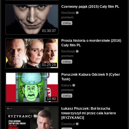
Czerwony pająk (2015) Cały film PL
KinoSwiat
premium
1080p
01:30:37
Prosta historia o morderstwie (2016)
Cały film PL
KinoSwiat
premium
1080p
01:25:29
Porucznik Kabura Odcinek 9 (Cyber
Tusk)
Kabura
premium
1080p
10:40
Łukasz Piszczek: Bol brzucha
towarzyszył mi przez cała kariere
[RYZYKANCI]
Gazeta.pl