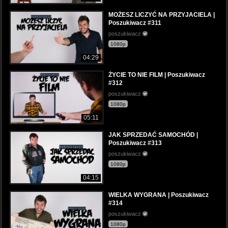
MOŻESZ LICZYĆ NA PRZYJACIELA |
Poszukiwacz #311
poszukiwacz
1080p
04:29
ŻYCIE TO NIE FILM | Poszukiwacz
#312
poszukiwacz
1080p
05:11
JAK SPRZEDAĆ SAMOCHÓD |
Poszukiwacz #313
poszukiwacz
1080p
04:15
WIELKA WYGRANA | Poszukiwacz
#314
poszukiwacz
1080p