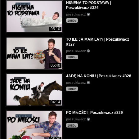
HIGIENA TO PODSTAWA |
Poszukiwacz #326
poszukiwacz
1080p
05:10
TO ILE JA MAM LAT? | Poszukiwacz
#327
poszukiwacz
1080p
05:40
JADĘ NA KONIU | Poszukiwacz #328
poszukiwacz
1080p
04:14
PO MIŁOŚCI | Poszukiwacz #329
poszukiwacz
1080p
05:20