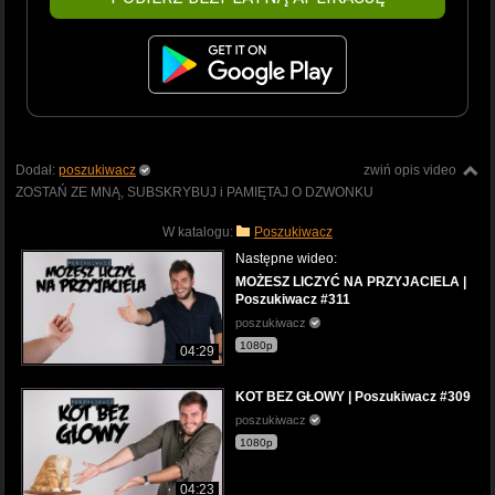
Dodał:
poszukiwacz
zwiń opis video
ZOSTAŃ ZE MNĄ, SUBSKRYBUJ i PAMIĘTAJ O DZWONKU
W katalogu:
Poszukiwacz
Następne wideo:
MOŻESZ LICZYĆ NA PRZYJACIELA |
Poszukiwacz #311
poszukiwacz
1080p
04:29
KOT BEZ GŁOWY | Poszukiwacz #309
poszukiwacz
1080p
04:23