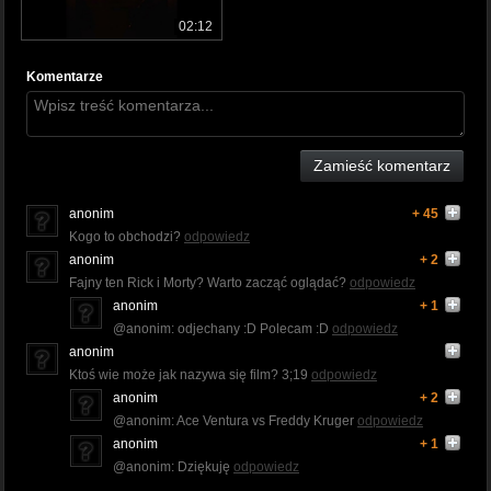
02:12
Komentarze
Zamieść komentarz
anonim
+ 45
Kogo to obchodzi?
odpowiedz
anonim
+ 2
Fajny ten Rick i Morty? Warto zacząć oglądać?
odpowiedz
anonim
+ 1
@anonim: odjechany :D Polecam :D
odpowiedz
anonim
Ktoś wie może jak nazywa się film? 3;19
odpowiedz
anonim
+ 2
@anonim: Ace Ventura vs Freddy Kruger
odpowiedz
anonim
+ 1
@anonim: Dziękuję
odpowiedz