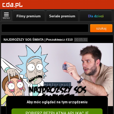
Filmy premium
Seriale premium
Dla dzieci
MENU
szukaj
NAJDROŻSZY SOS ŚWIATA | Poszukiwacz #310
00:05:31
Aby móc oglądać na tym urządzeniu
POBIERZ BEZPŁATNĄ APLIKACJĘ