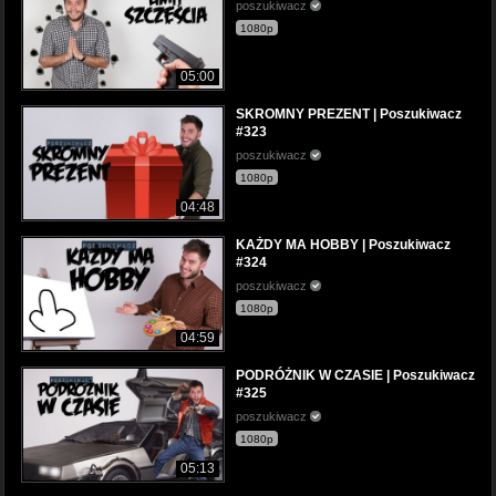
poszukiwacz
1080p
05:00
SKROMNY PREZENT | Poszukiwacz
#323
poszukiwacz
1080p
04:48
KAŻDY MA HOBBY | Poszukiwacz
#324
poszukiwacz
1080p
04:59
PODRÓŻNIK W CZASIE | Poszukiwacz
#325
poszukiwacz
1080p
05:13