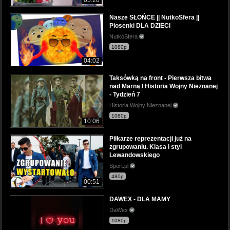
Nasze SŁOŃCE || NutkoSfera ||
Piosenki DLA DZIECI
NutkoSfera
1080p
04:02
Taksówką na front - Pierwsza bitwa
nad Marną I Historia Wojny Nieznanej
- Tydzień 7
Historia Wojny Nieznanej
1080p
10:06
Piłkarze reprezentacji już na
zgrupowaniu. Klasa i styl
Lewandowskiego
Sport.pl
480p
00:51
DAWEX - DLA MAMY
DaWex
1080p