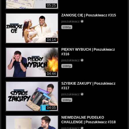
05:25
ZANIOSĘ CIĘ | Poszukiwacz #315
poszukiwacz
1080p
04:14
PIĘKNY WYBUCH | Poszukiwacz
#316
poszukiwacz
1080p
04:44
SZYBKIE ZAKUPY | Poszukiwacz
#317
poszukiwacz
1080p
04:05
NIEWIDZIALNE PUDEŁKO
CHALLENGE | Poszukiwacz #318
poszukiwacz