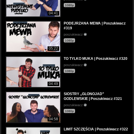
1080p
04:41
PODEJRZANA MEWA | Poszukiwacz
#319
poszukiwacz
1080p
05:22
TO TYLKO MUKA | Poszukiwacz #320
poszukiwacz
1080p
04:49
SIOSTRY „GLONOJAD”
GODLEWSKIE | Poszukiwacz #321
poszukiwacz
1080p
04:58
LIMIT SZCZĘŚCIA | Poszukiwacz #322